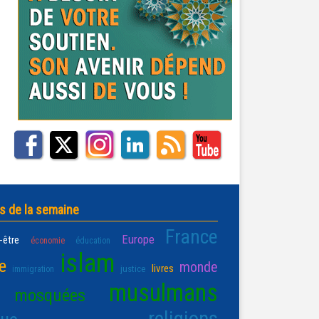
s de la semaine
France
Europe
-être
économie
éducation
islam
e
monde
livres
justice
immigration
musulmans
mosquées