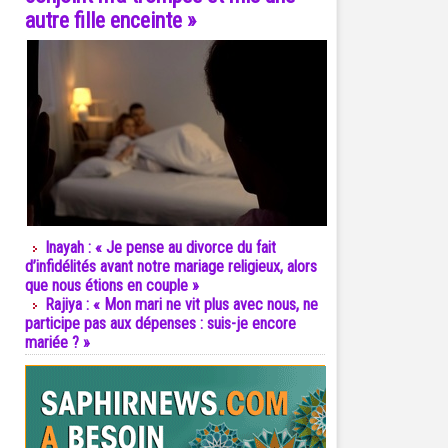
autre fille enceinte »
Inayah : « Je pense au divorce du fait
d’infidélités avant notre mariage religieux, alors
que nous étions en couple »
Rajiya : « Mon mari ne vit plus avec nous, ne
participe pas aux dépenses : suis-je encore
mariée ? »