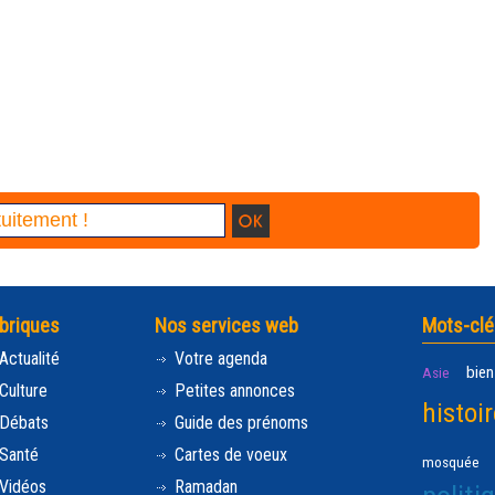
briques
Nos services web
Mots-clé
Actualité
Votre agenda
bien
Asie
Culture
Petites annonces
histoir
Débats
Guide des prénoms
Santé
Cartes de voeux
mosquée
Vidéos
Ramadan