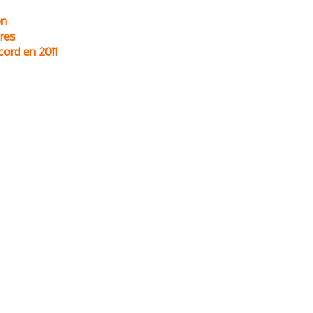
on
ures
cord en 2011