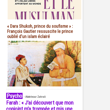
« Dara Shukoh, prince du soufisme » :
François Gautier ressuscite le prince
oublié d'un islam éclairé
Psycho
-
Abdelnour Zahrali
Farah : « J’ai découvert que mon
conjoint m’a trompée et mis une