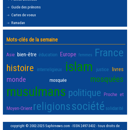
Guide des prénoms
Cartes de voeux
Ramadan
Mots-clés de la semaine
France
Europe
bien-être
Asie
éducation
femmes
islam
histoire
livres
interreligieux
justice
mosquées
monde
mosquée
musulmans
politique
Proche et
société
religions
Moyen-Orient
solidarité
copyright © 2002-2025 Saphirnews.com - ISSN 2497-3432 - tous droits de