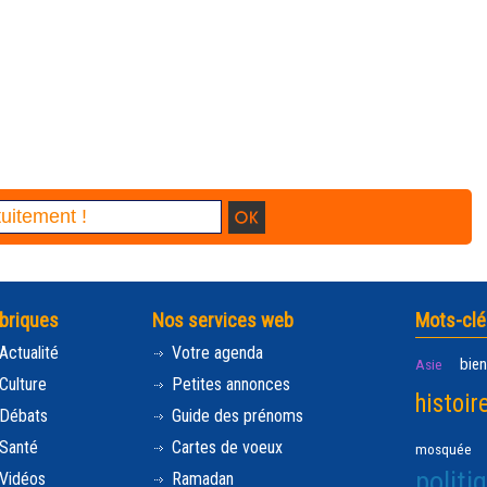
briques
Nos services web
Mots-clé
Actualité
Votre agenda
bien
Asie
Culture
Petites annonces
histoir
Débats
Guide des prénoms
Santé
Cartes de voeux
mosquée
politi
Vidéos
Ramadan