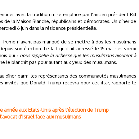
ouer avec la tradition mise en place par l’ancien président Bill
res de la Maison Blanche, républicains et démocrates. Un dîner de
 mercredi 6 juin dans la résidence présidentielle.
ld Trump n'ayant pas manqué de se mettre à dos les musulmans
puis son élection. Le fait qu’il ait adressé le 15 mai ses vœux
mois qui
« nous rappelle la richesse que les musulmans ajoutent à
 ne le blanchit pas pour autant aux yeux des musulmans.
t au dîner parmi les représentants des communautés musulmanes
des invités que Donald Trump recevra pour cet iftar, rapporte le
re année aux Etats-Unis après l'élection de Trump
 l'avocat d'Israël face aux musulmans