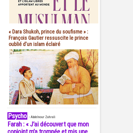
« Dara Shukoh, prince du soufisme » :
François Gautier ressuscite le prince
oublié d'un islam éclairé
Psycho
-
Abdelnour Zahrali
Farah : « J’ai découvert que mon
conjoint m’a trompée et mis une