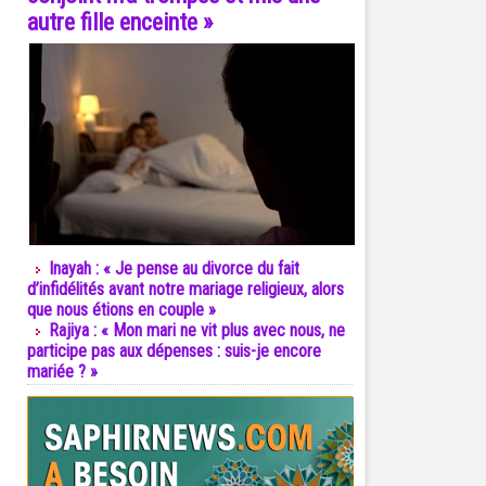
autre fille enceinte »
Inayah : « Je pense au divorce du fait
d’infidélités avant notre mariage religieux, alors
que nous étions en couple »
Rajiya : « Mon mari ne vit plus avec nous, ne
participe pas aux dépenses : suis-je encore
mariée ? »