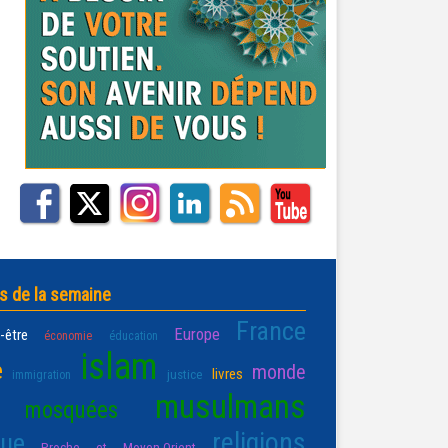
s de la semaine
France
Europe
-être
économie
éducation
islam
e
monde
livres
justice
immigration
musulmans
mosquées
religions
que
Proche et Moyen-Orient