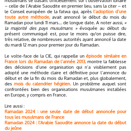
musulmans se basant officiellement sur l’observation lunaire
– celle de l’Arabie Saoudite en premier lieu, sans la citer – et
le Conseil européen de la fatwa qui, après
l’adoption d’une
toute autre méthode,
avait annoncé le début du mois du
Ramadan pour lundi 11 mars… de longue date. A noter aussi,
«
la majorité des pays musulmans »
évoquée au début du
présent communiqué est, pour le moins qu'on puisse dire,
très relative, de nombreuses autorités ayant annoncé la date
du mardi 12 mars pour premier jour du Ramadan.
Le volte-face de la CIE, qui rappelle un
épisode similaire en
France lors du Ramadan de l’année 2013,
montre la faiblesse
des décisions d’une organisation qui n’a visiblement pas
adopté une méthode claire et définitive pour l’annonce du
début et de la fin du mois du Ramadan et, plus globalement,
des
mois du calendrier hégirien.
Un problème auquel sont
confrontées bien des organisations musulmanes installées
en Europe, y compris en France.
Lire aussi :
Ramadan 2024 : une seule date de début annoncée pour
tous les musulmans de France
Ramadan 2024 : l'Arabie Saoudite annonce la date du début
du jeûne