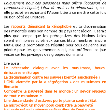
uniquement pour ces personnes mais offrira l’occasion de
promouvoir l’égalité, l’état de droit et la démocratie »
, a-t-
elle précisé en exhortant l’Assemblée à se mettre cette fois
du bon côté de l’histoire.
Les
rapports dénonçant la xénophobie
et la discrimination
des minorités dans bon nombre de pays font légion. Il serait
plus que temps que les prérogatives des Nations Unies
soient enfin prises au sérieux par ses Etats membres. Encore
faut-il que la promotion de l'égalité pour tous devienne une
priorité pour les gouvernements qui, eux, préfèrent ce jour
veiller sur les privilèges des groupes dominants.
Lire aussi :
Le nécessaire dialogue avec les musulmans, boucs-
émissaires en Europe
La discrimination contre les pauvres bientôt sanctionnée ?
L’ONU alarmée par la « ségrégation » des musulmans en
Birmanie
Combattre la pauvreté dans le monde : un devoir religieux
de tout-e musulman-e
Une descendante d’esclaves porte plainte contre l’Etat
Le microcrédit, un moyen pour combattre la pauvreté
Hollande refuse la réparation financière de l’esclavage