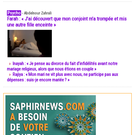
Psycho
-
Abdelnour Zahrali
Farah : « J’ai découvert que mon conjoint m’a trompée et mis
une autre fille enceinte »
Inayah : « Je pense au divorce du fait d’infidélités avant notre
mariage religieux, alors que nous étions en couple »
Rajiya : « Mon mari ne vit plus avec nous, ne participe pas aux
dépenses : suis-je encore mariée ? »