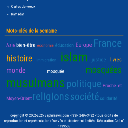
Cartes de voeux
Ramadan
Mots-clés de la semaine
France
Europe
bien-être
Asie
éducation
économie
islam
histoire
justice
livres
immigration
mosquées
monde
mosquée
musulmans
politique
Proche et
religions
société
Moyen-Orient
solidarité
copyright © 2002-2025 Saphirnews.com - ISSN 2497-3432 - tous droits de
reproduction et représentation réservés et strictement limités - Déclaration Cnil n°
1139566