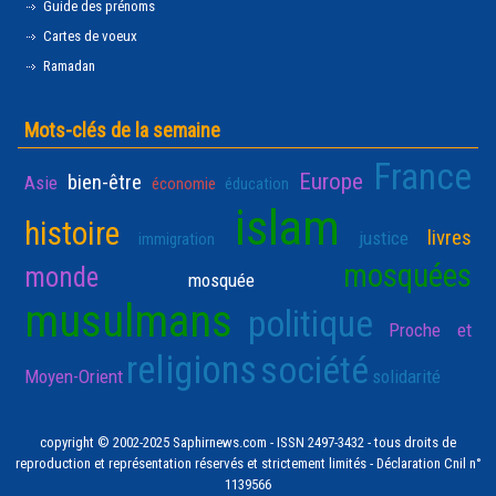
Guide des prénoms
Cartes de voeux
Ramadan
Mots-clés de la semaine
France
Europe
bien-être
Asie
économie
éducation
islam
histoire
livres
justice
immigration
mosquées
monde
mosquée
musulmans
politique
Proche et
religions
société
Moyen-Orient
solidarité
copyright © 2002-2025 Saphirnews.com - ISSN 2497-3432 - tous droits de
reproduction et représentation réservés et strictement limités - Déclaration Cnil n°
1139566