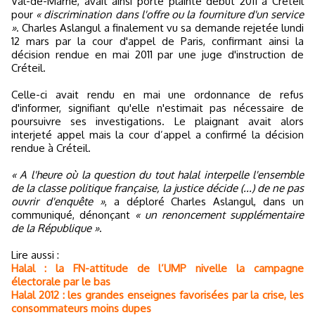
Val-de-Marne, avait ainsi porté plainte début 2011 à Créteil
pour
« discrimination dans l'offre ou la fourniture d'un service
»
. Charles Aslangul a finalement vu sa demande rejetée lundi
12 mars par la cour d'appel de Paris, confirmant ainsi la
décision rendue en mai 2011 par une juge d'instruction de
Créteil.
Celle-ci avait rendu en mai une ordonnance de refus
d'informer, signifiant qu'elle n'estimait pas nécessaire de
poursuivre ses investigations. Le plaignant avait alors
interjeté appel mais la cour d’appel a confirmé la décision
rendue à Créteil.
« A l'heure où la question du tout halal interpelle l'ensemble
de la classe politique française, la justice décide (...) de ne pas
ouvrir d'enquête »
, a déploré Charles Aslangul, dans un
communiqué, dénonçant
« un renoncement supplémentaire
de la République »
.
Lire aussi :
Halal : la FN-attitude de l’UMP nivelle la campagne
électorale par le bas
Halal 2012 : les grandes enseignes favorisées par la crise, les
consommateurs moins dupes