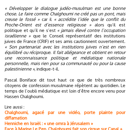
« Développer le dialogue judéo-musulman est une bonne
chose. Le faire comme Chalghoumi ne créé pas un pont, mais
creuse le fossé »
car il
« accrédite l’idée que le conflit du
Proche-Orient est d’essence religieuse »
alors qu’il est
politique et qu’il ne s’est
« jamais élevé contre l’occupation
israélienne »
que le Conseil représentatif des institutions
juives de France (CRIF) et ses amis cautionnent ouvertement.
« Son partenariat avec les institutions juives n’est en rien
équilibré ou réciproque. Il fait allégeance et obtient en retour
une reconnaissance politique et médiatique nationale
personnelle, mais rien pour sa communauté ou pour la cause
palestinienne »
, indique-t-il.
Pascal Boniface dit tout haut ce que de très nombreux
citoyens de confession musulmane répètent au quotidien. Le
temps de l’oubli médiatique est loin d’être encore venu pour
Hassen Chalghoumi.
Lire aussi :
Chalghoumi, agacé par une vidéo, porte plainte pour
diffamation
Henniche en Israël : « une omra à Jérusalem »
Face à Marine Le Pen, Chalghoumi fait son cirque sur Canal +