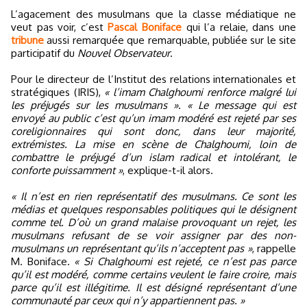
L’agacement des musulmans que la classe médiatique ne
veut pas voir, c’est
Pascal Boniface
qui l’a relaie, dans une
tribune
aussi remarquée que remarquable, publiée sur le site
participatif du
Nouvel Observateur
.
Pour le directeur de l’Institut des relations internationales et
stratégiques (IRIS),
« l’imam Chalghoumi renforce malgré lui
les préjugés sur les musulmans »
.
« Le message qui est
envoyé au public c’est qu’un imam modéré est rejeté par ses
coreligionnaires qui sont donc, dans leur majorité,
extrémistes. La mise en scène de Chalghoumi, loin de
combattre le préjugé d’un islam radical et intolérant, le
conforte puissamment »
, explique-t-il alors.
« Il n’est en rien représentatif des musulmans. Ce sont les
médias et quelques responsables politiques qui le désignent
comme tel. D’où un grand malaise provoquant un rejet, les
musulmans refusant de se voir assigner par des non-
musulmans un représentant qu’ils n’acceptent pas »
, rappelle
M. Boniface.
« Si Chalghoumi est rejeté, ce n’est pas parce
qu’il est modéré, comme certains veulent le faire croire, mais
parce qu’il est illégitime. Il est désigné représentant d’une
communauté par ceux qui n’y appartiennent pas. »