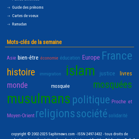
Guide des prénoms
Cartes de voeux
Ramadan
Mots-clés de la semaine
France
Europe
bien-être
Asie
éducation
économie
islam
histoire
justice
livres
immigration
mosquées
monde
mosquée
musulmans
politique
Proche et
religions
société
Moyen-Orient
solidarité
copyright © 2002-2025 Saphirnews.com - ISSN 2497-3432 - tous droits de