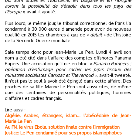
qui sont situés en Roumanie, en Bulgarie et en Hongrie
auront la possibilité de s'établir dans tous les pays de
l'Europe »
, avait-il ajouté.
Plus lourd, le même jour, le tribunal correctionnel de Paris l’a
condamné à 30 000 euros d’amende pour avoir de nouveau
qualifié en 2015 les chambres à gaz de
« détail »
de l’histoire
de la Seconde Guerre mondiale.
Sale temps donc pour Jean-Marie Le Pen. Lundi 4 avril son
nom a été cité dans l’affaire des comptes offshores Panama
Papers. Une accusation qu’il nie en bloc.
« Panama Pampers :
opération d’enfumage pour cacher les pipis fiscaux des
ministres socialistes Cahuzac et Thevenoud »
, avait-il tweeté.
Il n'est pas le seul à avoir été épinglé dans cette affaire. Des
proches de sa fille Marine Le Pen sont aussi cités, de même
que des centaines de personnalités politiques, hommes
d'affaires et cadres français.
Lire aussi :
Algérie, Arabes, étrangers, islam… l’abécédaire de Jean-
Marie Le Pen
Au FN, le virus Ebola, solution finale contre l’immigration
Justice: Le Pen condamné pour ses propos islamophobes