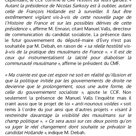
Autant la présidence de Nicolas Sarkozy est à oublier, autant
celle de François Hollande est à surveiller. Il faut être
extrêmement vigilant vis-à-vis de cette nouvelle page de
l’Histoire de France et sur les possibles dérives de cette
présidence »
, affirme M. Ennasri, citant Manuel Valls, directeur
de communication du candidat socialiste. La présence dans
le futur gouvernement du député-maire d’Evry n'est pas
souhaitée par M. Debah, en raison de
« sa réelle hostilité vis-
à-vis de la pratique des musulmans de France »
.
« Il est de
ceux qui instrumentalisent la laïcité pour diaboliser la
communauté musulmane »
, affirme le président du CMF.
« Ma crainte est que cet espoir ne soit en réalité qu’illusion et
que la politique initiée par les gouvernements de droite ne
devienne que le prolongement, sous une autre forme, de
celle du gouvernement socialiste »
, ajoute le CCIF. Non
seulement la présence de Manuel Valls l’inquiète mais il
craint aussi que le projet de loi
« anti-nounous voilées »
soit
remis à l’ordre du jour ainsi que d’autres projets
« visant à
restreindre davantage la visibilité des musulmans sur le
champ politique »
.
« Ce sera aussi sur ces deux points qu’on
va juger le réel changement dont souhaite se prévaloir le
candidat Hollande »
, indique M. Debah.