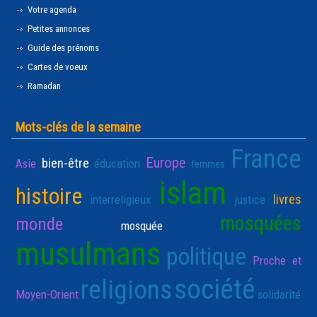
Votre agenda
Petites annonces
Guide des prénoms
Cartes de voeux
Ramadan
Mots-clés de la semaine
France
Europe
bien-être
Asie
éducation
femmes
islam
histoire
livres
interreligieux
justice
mosquées
monde
mosquée
musulmans
politique
Proche et
société
religions
Moyen-Orient
solidarité