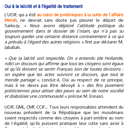
Oui à la laïcité et à l’égalité de traitement
L’UOIF, qui a été
au cœur de polémiques à la suite de l’affaire
Merah
, ne devrait sans doute pas pleurer le départ de
Sarkozy.
« Nous avons déploré l’attitude politique du
gouvernement dans le dossier de l’islam, qui n’a pas su
toujours garder une certaine distance contrairement à ce qui
a prévalu à l'égard des autres religions »
, finit par déclarer M.
Jaballah.
« Que la laïcité soit respectée. On a entendu (de Hollande,
ndlr) un discours qui affirme que tous les citoyens sont égaux
et qu’ils doivent se sentir Français loin de toutes divisions :
on espère que les actes suivront ce discours, que tout le
monde partage »
, conclut-il. Oui au respect de ce principe,
mais il ne devra pas être dévoyé à
« des fins purement
politiciennes pour attiser des peurs au sein de notre société
et diaboliser une communauté »
, précise M. Ennasri.
UOIF, GML, CMF, CCIF... Tous leurs responsables attendent du
nouveau président de la République que les musulmans
soient respectés comme des citoyens à part entière au nom
de l’égalité, qu’ils puissent pratiquer leur culte sans avoir à