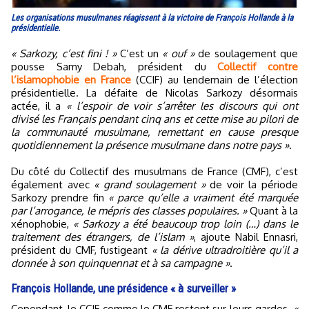
Les organisations musulmanes réagissent à la victoire de François Hollande à la
présidentielle.
« Sarkozy, c’est fini ! »
C’est un
« ouf »
de soulagement que
pousse Samy Debah, président du
Collectif contre
l’islamophobie en France
(CCIF) au lendemain de l’élection
présidentielle. La défaite de Nicolas Sarkozy désormais
actée, il a
« l’espoir de voir s’arrêter les discours qui ont
divisé les Français pendant cinq ans et cette mise au pilori de
la communauté musulmane, remettant en cause presque
quotidiennement la présence musulmane dans notre pays »
.
Du côté du Collectif des musulmans de France (CMF), c’est
également avec
« grand soulagement »
de voir la période
Sarkozy prendre fin
« parce qu’elle a vraiment été marquée
par l’arrogance, le mépris des classes populaires. »
Quant à la
xénophobie,
« Sarkozy a été beaucoup trop loin (…) dans le
traitement des étrangers, de l’islam »
, ajoute Nabil Ennasri,
président du CMF, fustigeant
« la dérive ultradroitière qu’il a
donnée à son quinquennat et à sa campagne »
.
François Hollande, une présidence « à surveiller »
Cependant, le CCIF comme le CMF restent sur leurs gardes.
«