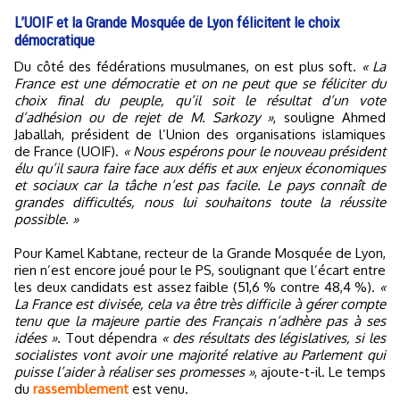
L’UOIF et la Grande Mosquée de Lyon félicitent le choix
démocratique
Du côté des fédérations musulmanes, on est plus soft.
« La
France est une démocratie et on ne peut que se féliciter du
choix final du peuple, qu’il soit le résultat d’un vote
d’adhésion ou de rejet de M. Sarkozy »
, souligne Ahmed
Jaballah, président de l’Union des organisations islamiques
de France (UOIF).
« Nous espérons pour le nouveau président
élu qu’il saura faire face aux défis et aux enjeux économiques
et sociaux car la tâche n’est pas facile. Le pays connaît de
grandes difficultés, nous lui souhaitons toute la réussite
possible. »
Pour Kamel Kabtane, recteur de la Grande Mosquée de Lyon,
rien n’est encore joué pour le PS, soulignant que l’écart entre
les deux candidats est assez faible (51,6 % contre 48,4 %).
«
La France est divisée, cela va être très difficile à gérer compte
tenu que la majeure partie des Français n’adhère pas à ses
idées »
. Tout dépendra
« des résultats des législatives, si les
socialistes vont avoir une majorité relative au Parlement qui
puisse l’aider à réaliser ses promesses »
, ajoute-t-il. Le temps
du
rassemblement
est venu.