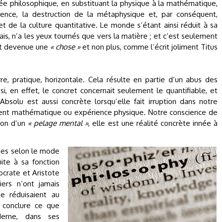
 philosophique, en substituant la physique à la mathématique,
rence, la destruction de la métaphysique et, par conséquent,
et de la culture quantitative. Le monde s’étant ainsi réduit à sa
is, n’a les yeux tournés que vers la matière ; et c’est seulement
st devenue une
« chose »
et non plus, comme l’écrit joliment Titus
e, pratique, horizontale. Cela résulte en partie d’un abus des
i, en effet, le concret concernait seulement le quantifiable, et
Absolu est aussi concrète lorsqu’elle fait irruption dans notre
ment mathématique ou expérience physique. Notre conscience de
tion d’un
« pelage mental »
, elle est une réalité concrète innée à
oses selon le mode
uite à sa fonction
Socrate et Aristote
iers n’ont jamais
se réduisaient au
 conclure ce que
oderne, dans ses