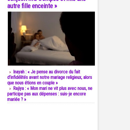
autre fille enceinte »
Inayah : « Je pense au divorce du fait
d’infidélités avant notre mariage religieux, alors
que nous étions en couple »
Rajiya : « Mon mari ne vit plus avec nous, ne
participe pas aux dépenses : suis-je encore
mariée ? »