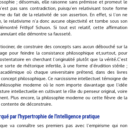
losophie ; désormais, elle raisonne sans prémisse et promeut le
’est pas sans contradiction, puisqu’en relativisant toute forme
me du fait de la relativité de son assertion. En effet, si l’on ne
ne, le relativisme n’a donc aucune objectivité et tombe sous son
émontré Frithjof Schuon. Si tout est relatif, cette affirmation
s’annulant elle démontre sa fausseté.
iociner, de construire des concepts sans aucun débouché sur la
gage pour feindre la consistance philosophique et,surtout, pour
ostentatoire en cherchant l’originalité plutôt que la vérité.C’est
e sorte de rhétorique infertile, à une forme d’érudition stérile ;
académique où chaque universitaire prétend, dans des livres
n concept philosophique. Ce narcissisme intellectuel témoigne de
a philosophie moderne où le nom importe davantage que l’idée
ture intellectuelle en cultivant le rôle du penseur original, voire
ent. Plus encore, la philosophie moderne ou cette fièvre de la
e contente de déconstruire.
qué par l’hypertrophie de l’intelligence pratique
ique va connaître ses premiers pas avec l’empirisme qui non