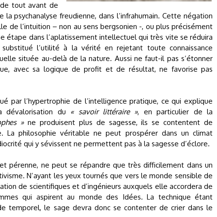
 de tout avant de
 la psychanalyse freudienne, dans l’infrahumain. Cette négation
elle de l’intuition – non au sens bergsonien -, ou plus précisément
 étape dans l’aplatissement intellectuel qui très vite se réduira
substitué l’utilité à la vérité en rejetant toute connaissance
tuelle située au-delà de la nature. Aussi ne faut-il pas s’étonner
, avec sa logique de profit et de résultat, ne favorise pas
é par l’hypertrophie de l’intelligence pratique, ce qui explique
la dévalorisation du
« savoir littéraire »
, en particulier de la
ophes »
ne produisent plus de sagesse, ils se contentent de
e. La philosophie véritable ne peut prospérer dans un climat
iocrité qui y sévissent ne permettent pas à la sagesse d’éclore.
e et pérenne, ne peut se répandre que très difficilement dans un
lativisme. N’ayant les yeux tournés que vers le monde sensible de
ation de scientifiques et d’ingénieurs auxquels elle accordera de
hommes qui aspirent au monde des Idées. La technique étant
e temporel, le sage devra donc se contenter de crier dans le