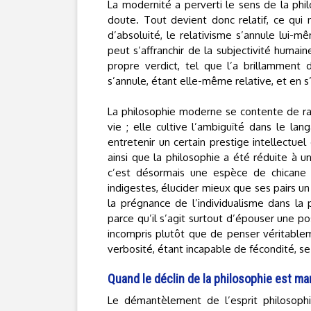
La modernité a perverti le sens de la phi
doute. Tout devient donc relatif, ce qui n
d’absoluité, le relativisme s’annule lui-mê
peut s’affranchir de la subjectivité humai
propre verdict, tel que l’a brillamment d
s’annule, étant elle-même relative, et en 
La philosophie moderne se contente de rat
vie ; elle cultive l’ambiguïté dans le lan
entretenir un certain prestige intellectuel 
ainsi que la philosophie a été réduite à un
c’est désormais une espèce de chicane 
indigestes, élucider mieux que ses pairs u
la prégnance de l’individualisme dans l
parce qu’il s’agit surtout d’épouser une pos
incompris plutôt que de penser véritablem
verbosité, étant incapable de fécondité, s
Quand le déclin de la philosophie est mar
Le démantèlement de l’esprit philosoph