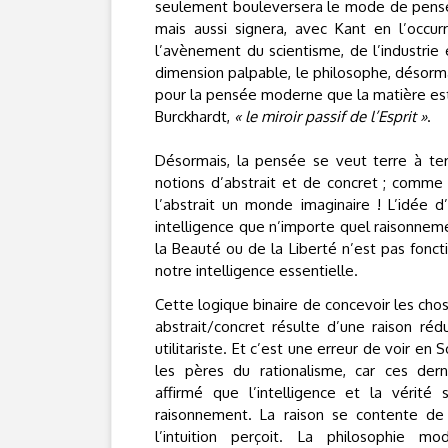
seulement bouleversera le mode de pensée
mais aussi signera, avec Kant en l’occur
l’avènement du scientisme, de l’industrie 
dimension palpable, le philosophe, désorma
pour la pensée moderne que la matière e
Burckhardt,
« le miroir passif de l’Esprit »
.
Désormais, la pensée se veut terre à terr
notions d’abstrait et de concret ; comme s
l’abstrait un monde imaginaire ! L’idée d’
intelligence que n’importe quel raisonne
la Beauté ou de la Liberté n’est pas fonc
notre intelligence essentielle.
Cette logique binaire de concevoir les ch
abstrait/concret résulte d’une raison réd
utilitariste. Et c’est une erreur de voir en 
les pères du rationalisme, car ces dern
affirmé que l’intelligence et la vérité 
raisonnement. La raison se contente de
l’intuition perçoit. La philosophie m