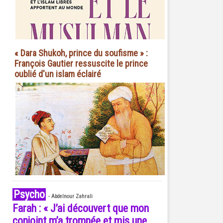
« Dara Shukoh, prince du soufisme » :
François Gautier ressuscite le prince
oublié d'un islam éclairé
Psycho
-
Abdelnour Zahrali
Farah : « J’ai découvert que mon
conjoint m’a trompée et mis une