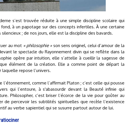
rne s’est trouvée réduite à une simple discipline scolaire qui
 fond, à un papotage sur des concepts infertiles. À une certaine
silencieux ; de nos jours, elle est la discipline des bavards.
ituer au mot
« philosophie »
son sens originel, celui d’amour de la
 devant le spectacle du Rayonnement divin qui se reflète dans la
phie opère par intuition, elle s’attelle à cueillir la sagesse de
aque élément de la création. Elle a comme point de départ la
r laquelle repose l’univers.
de l’étonnement, comme l’affirmait Platon ; c’est celle qui pousse
ers qui l’entoure, à s'abasourdir devant la Beauté infinie qui
ure. Philosopher, c’est briser l’écorce de la vie pour goûter au
 de percevoir les subtilités spirituelles que recèle l’existence
if au verbe sapientiel qui se susurre partout autour de lui.
atiociner