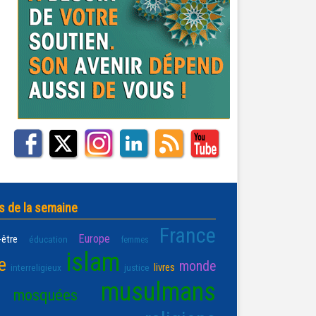
s de la semaine
France
Europe
-être
éducation
femmes
islam
e
monde
livres
interreligieux
justice
musulmans
mosquées