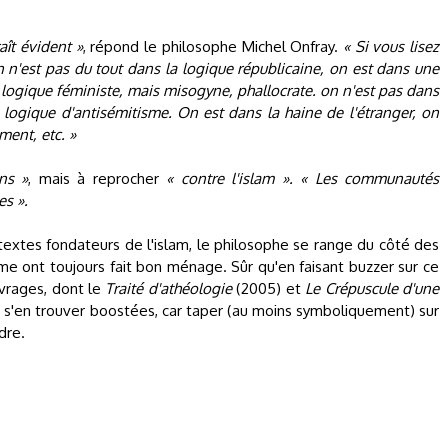
aît évident »
, répond le philosophe Michel Onfray.
« Si vous lisez
on n'est pas du tout dans la logique républicaine, on est dans une
 logique féministe, mais misogyne, phallocrate. on n'est pas dans
logique d'antisémitisme. On est dans la haine de l'étranger, on
ment, etc. »
ns »
, mais à reprocher
« contre l'islam ». « Les communautés
es ».
 textes fondateurs de l'islam, le philosophe se range du côté des
risme ont toujours fait bon ménage. Sûr qu'en faisant buzzer sur ce
uvrages, dont le
Traité d'athéologie
(2005) et
Le Crépuscule d'une
t s'en trouver boostées, car taper (au moins symboliquement) sur
dre.