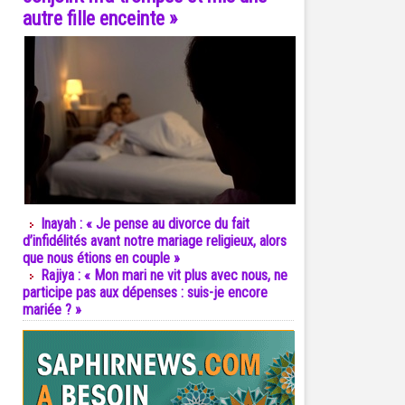
autre fille enceinte »
Inayah : « Je pense au divorce du fait
d’infidélités avant notre mariage religieux, alors
que nous étions en couple »
Rajiya : « Mon mari ne vit plus avec nous, ne
participe pas aux dépenses : suis-je encore
mariée ? »