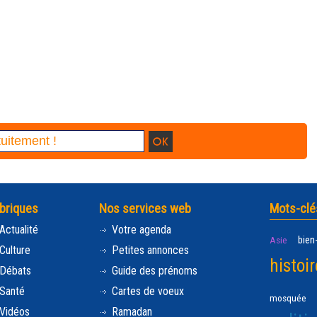
briques
Nos services web
Mots-clé
Actualité
Votre agenda
bien
Asie
Culture
Petites annonces
histoir
Débats
Guide des prénoms
Santé
Cartes de voeux
mosquée
Vidéos
Ramadan