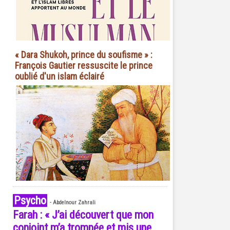
« Dara Shukoh, prince du soufisme » :
François Gautier ressuscite le prince
oublié d'un islam éclairé
Psycho
-
Abdelnour Zahrali
Farah : « J’ai découvert que mon
conjoint m’a trompée et mis une