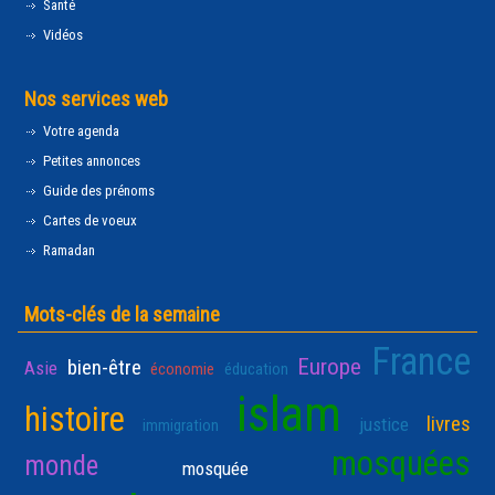
Santé
Vidéos
Nos services web
Votre agenda
Petites annonces
Guide des prénoms
Cartes de voeux
Ramadan
Mots-clés de la semaine
France
Europe
bien-être
Asie
économie
éducation
islam
histoire
livres
justice
immigration
mosquées
monde
mosquée