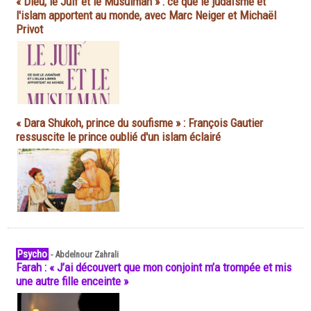
« Dieu, le Juif et le Musulman » : ce que le judaïsme et
l'islam apportent au monde, avec Marc Neiger et Michaël
Privot
« Dara Shukoh, prince du soufisme » : François Gautier
ressuscite le prince oublié d'un islam éclairé
Psycho
-
Abdelnour Zahrali
Farah : « J’ai découvert que mon conjoint m’a trompée et mis
une autre fille enceinte »