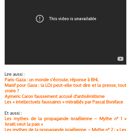
Lire aussi :
Paris-Gaza : un monde s'écroule, réponse à BHL
Manif pour Gaza : la LDJ peut-elle tout dire et la presse, tout
croire ?
Aymeric Caron faussement accusé d'antisémitisme
Les « intellectuels faussaires » mitraillés par Pascal Boniface
Et aussi :
Les mythes de la propagande israélienne – Mythe n° 1 «
Israël veut la paix »
Les mythes de la propagande israélienne – Mythe n° 2 : « Les