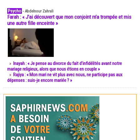
Psycho
-
Abdelnour Zahrali
Farah : « J’ai découvert que mon conjoint m’a trompée et mis
une autre fille enceinte »
Inayah : « Je pense au divorce du fait d’infidélités avant notre
mariage religieux, alors que nous étions en couple »
Rajiya : « Mon mari ne vit plus avec nous, ne participe pas aux
dépenses : suis-je encore mariée ? »