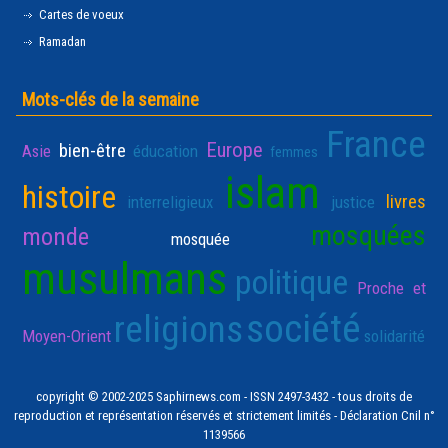
Cartes de voeux
Ramadan
Mots-clés de la semaine
France
Europe
bien-être
Asie
éducation
femmes
islam
histoire
livres
interreligieux
justice
mosquées
monde
mosquée
musulmans
politique
Proche et
société
religions
Moyen-Orient
solidarité
copyright © 2002-2025 Saphirnews.com - ISSN 2497-3432 - tous droits de
reproduction et représentation réservés et strictement limités - Déclaration Cnil n°
1139566