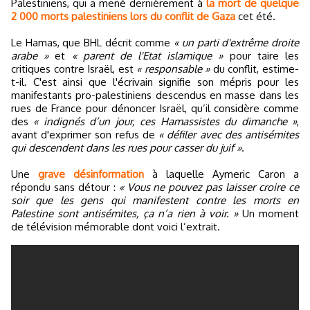
Palestiniens, qui a mené dernièrement à
la mort de quelque
2 000 morts palestiniens lors du conflit de Gaza
cet été.
Le Hamas, que BHL décrit comme
« un parti d'extrême droite
arabe »
et
« parent de l'Etat islamique »
pour taire les
critiques contre Israël, est
« responsable »
du conflit, estime-
t-il. C'est ainsi que l'écrivain signifie son mépris pour les
manifestants pro-palestiniens descendus en masse dans les
rues de France pour dénoncer Israël, qu’il considère comme
des
« indignés d’un jour, ces Hamassistes du dimanche »
,
avant d'exprimer son refus de
« défiler avec des antisémites
qui descendent dans les rues pour casser du juif »
.
Une
grave désinformation
à laquelle Aymeric Caron a
répondu sans détour :
« Vous ne pouvez pas laisser croire ce
soir que les gens qui manifestent contre les morts en
Palestine sont antisémites, ça n’a rien à voir. »
Un moment
de télévision mémorable dont voici l’extrait.