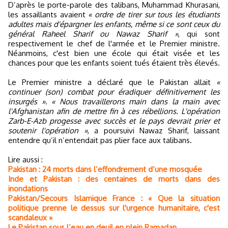
D’après le porte-parole des talibans, Muhammad Khurasani,
les assaillants avaient
« ordre de tirer sur tous les étudiants
adultes mais d'épargner les enfants, même si ce sont ceux du
général Raheel Sharif ou Nawaz Sharif »
, qui sont
respectivement le chef de l'armée et le Premier ministre.
Néanmoins, c'est bien une école qui était visée et les
chances pour que les enfants soient tués étaient très élevés.
Le Premier ministre a déclaré que le Pakistan allait
«
continuer (son) combat pour éradiquer définitivement les
insurgés »
.
« Nous travaillerons main dans la main avec
l'Afghanistan afin de mettre fin à ces rébellions. L'opération
Zarb-E-Azb progesse avec succès et le pays devrait prier et
soutenir l'opération »
, a poursuivi Nawaz Sharif, laissant
entendre qu’il n’entendait pas plier face aux talibans.
Lire aussi :
Pakistan : 24 morts dans l’effondrement d’une mosquée
Inde et Pakistan : des centaines de morts dans des
inondations
Pakistan/Secours Islamique France : « Que la situation
politique prenne le dessus sur l'urgence humanitaire, c'est
scandaleux »
Le Pakistan sous l’eau en deuil en plein Ramadan