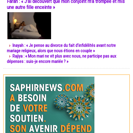
Farah : « J’ai découvert que mon conjoint m’a trompée et mis
une autre fille enceinte »
Inayah : « Je pense au divorce du fait d’infidélités avant notre
mariage religieux, alors que nous étions en couple »
Rajiya : « Mon mari ne vit plus avec nous, ne participe pas aux
dépenses : suis-je encore mariée ? »