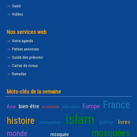
Santé
Vidéos
Nos services web
Votre agenda
Petites annonces
Guide des prénoms
Cartes de voeux
Ramadan
Mots-clés de la semaine
France
Europe
bien-être
Asie
économie
éducation
islam
histoire
livres
justice
immigration
mosquées
monde
mosquée