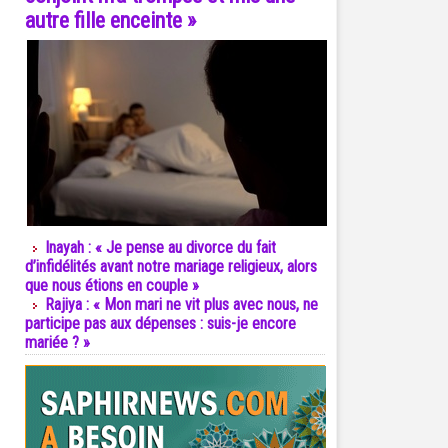
autre fille enceinte »
Inayah : « Je pense au divorce du fait
d’infidélités avant notre mariage religieux, alors
que nous étions en couple »
Rajiya : « Mon mari ne vit plus avec nous, ne
participe pas aux dépenses : suis-je encore
mariée ? »