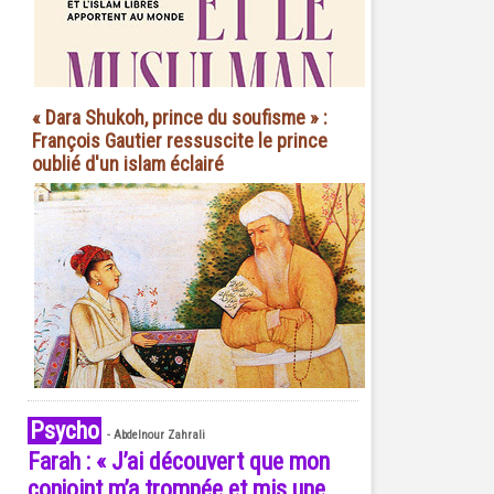
« Dara Shukoh, prince du soufisme » :
François Gautier ressuscite le prince
oublié d'un islam éclairé
Psycho
-
Abdelnour Zahrali
Farah : « J’ai découvert que mon
conjoint m’a trompée et mis une