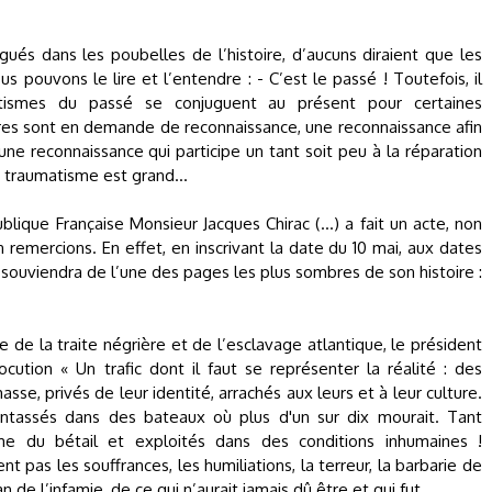
égués dans les poubelles de l’histoire, d’aucuns diraient que les
pouvons le lire et l’entendre : - C’est le passé ! Toutefois, il
tismes du passé se conjuguent au présent pour certaines
es sont en demande de reconnaissance, une reconnaissance afin
une reconnaissance qui participe un tant soit peu à la réparation
r le traumatisme est grand…
blique Française Monsieur Jacques Chirac (…) a fait un acte, non
 remercions. En effet, en inscrivant la date du 10 mai, aux dates
 souviendra de l’une des pages les plus sombres de son histoire :
e de la traite négrière et de l’esclavage atlantique, le président
cution « Un trafic dont il faut se représenter la réalité : des
asse, privés de leur identité, arrachés aux leurs et à leur culture.
tassés dans des bateaux où plus d'un sur dix mourait. Tant
u bétail et exploités dans des conditions inhumaines !
 pas les souffrances, les humiliations, la terreur, la barbarie de
n de l’infamie, de ce qui n’aurait jamais dû être et qui fut.