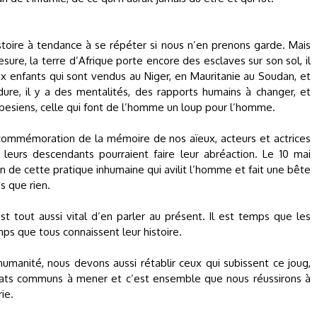
histoire à tendance à se répéter si nous n’en prenons garde. Mais
ure, la terre d’Afrique porte encore des esclaves sur son sol, il
 enfants qui sont vendus au Niger, en Mauritanie au Soudan, et
dure, il y a des mentalités, des rapports humains à changer, et
besiens, celle qui font de l’homme un loup pour l’homme.
e commémoration de la mémoire de nos aïeux, acteurs et actrices
leurs descendants pourraient faire leur abréaction. Le 10 mai
on de cette pratique inhumaine qui avilit l’homme et fait une bête
s que rien.
est tout aussi vital d’en parler au présent. Il est temps que les
emps que tous connaissent leur histoire.
umanité, nous devons aussi rétablir ceux qui subissent ce joug,
mbats communs à mener et c’est ensemble que nous réussirons à
rie.