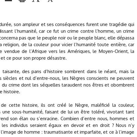
a durée, son ampleur et ses conséquences furent une tragédie qui
idissant l’humanité, car ce fut un crime contre l’homme, un crime
 concerna pas que le peuple noir ou le peuple blanc, elle dépassa
 religion, de la couleur pour vicier l’humanité toute entière, car
se vendue de l’Afrique vers les Amériques, le Moyen-Orient, la
de et ce pour son propre désastre.
aisante, des pans d’histoire sombrent dans le néant, mais la
s siècles et nul d’entre-nous, les Nègres conscients ne peuvent
n du crime dont les séquelles taraudent nos êtres et obombrent
 histoire.
de cette histoire, ils ont créé le Nègre, maléficié la couleur,
s une sous-humanité, faisant de lui un être toléré, vivotant tant
 prend son élan ou s’enracine. Combien d’entre nous, hommes et
les individus seraient égaux en devoir et en droit ? Nous n’y
à l’image de homme : traumatisante et imparfaite, et ce à l’image