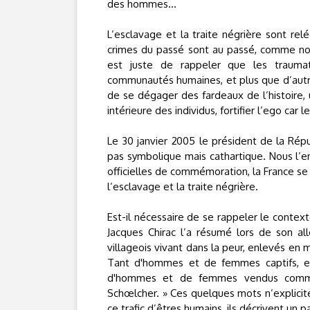
des hommes…
L’esclavage et la traite négrière sont rel
crimes du passé sont au passé, comme nous 
est juste de rappeler que les trauma
communautés humaines, et plus que d’autr
de se dégager des fardeaux de l’histoire, 
intérieure des individus, fortifier l’ego ca
Le 30 janvier 2005 le président de la Répu
pas symbolique mais cathartique. Nous l’en
officielles de commémoration, la France se
l’esclavage et la traite négrière.
Est-il nécessaire de se rappeler le context
Jacques Chirac l’a résumé lors de son allo
villageois vivant dans la peur, enlevés en m
Tant d'hommes et de femmes captifs, en
d'hommes et de femmes vendus comme d
Schœlcher. » Ces quelques mots n’explicitent
ce trafic d’êtres humains, ils décrivent un pa