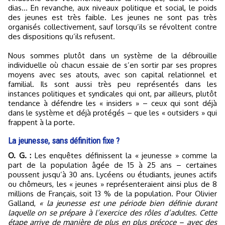
dias… En revanche, aux ni­veaux politique et social, le poids
des jeunes est très fai­ble. Les jeunes ne sont pas très
organisés collectivement, sauf lorsqu’ils se révoltent contre
des dispositions qu’ils refusent.
Nous sommes plutôt dans un système de la débrouille
individuelle où chacun essaie de s’en sortir par ses propres
moyens avec ses atouts, avec son capital relationnel et
familial. Ils sont aussi très peu représentés dans les
instances politiques et syndicales qui ont, par ailleurs, plutôt
tendance à défendre les « insiders » – ceux qui sont déjà
dans le système et déjà protégés – que les « outsiders » qui
frappent à la porte.
La jeunesse, sans définition fixe ?
O. G. :
Les enquêtes définissent la « jeunesse » comme la
part de la population âgée de 15 à 25 ans – certaines
poussent jusqu’à 30 ans. Lycéens ou étudiants, jeunes actifs
ou chômeurs, les « jeu­nes » représenteraient ainsi plus de 8
millions de Français, soit 13 % de la population. Pour Olivier
Galland,
« la jeunesse est une période bien définie durant
laquelle on se prépare à l’exercice des rôles d’adultes. Cette
étape arrive de manière de plus en plus précoce – avec des