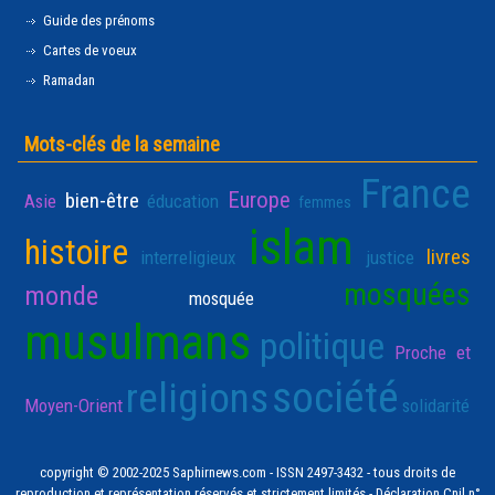
Guide des prénoms
Cartes de voeux
Ramadan
Mots-clés de la semaine
France
Europe
bien-être
Asie
éducation
femmes
islam
histoire
livres
interreligieux
justice
mosquées
monde
mosquée
musulmans
politique
Proche et
société
religions
Moyen-Orient
solidarité
copyright © 2002-2025 Saphirnews.com - ISSN 2497-3432 - tous droits de
reproduction et représentation réservés et strictement limités - Déclaration Cnil n°