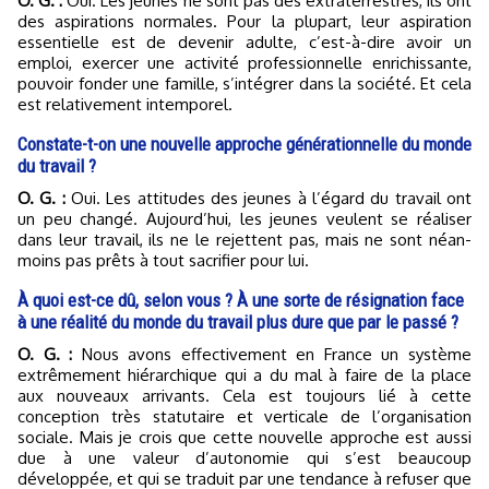
O. G. :
Oui. Les jeunes ne sont pas des extraterrestres, ils ont
des aspirations normales. Pour la plupart, leur aspiration
essentielle est de devenir adulte, c’est-à-dire avoir un
emploi, exercer une activité professionnelle enrichissante,
pouvoir fonder une famille, s’intégrer dans la société. Et cela
est relativement in­temporel.
Constate-t-on une nouvelle approche générationnelle du monde
du travail ?
O. G. :
Oui. Les attitudes des jeunes à l’égard du travail ont
un peu changé. Aujourd’hui, les jeu­nes veulent se réaliser
dans leur travail, ils ne le re­jettent pas, mais ne sont néan­
moins pas prêts à tout sacrifier pour lui.
À quoi est-ce dû, selon vous ? À une sorte de résignation face
à une réalité du monde du travail plus dure que par le passé ?
O. G. :
Nous avons effectivement en France un système
extrêmement hiérarchique qui a du mal à faire de la place
aux nouveaux arrivants. Cela est toujours lié à cette
conception très statutaire et verticale de l’organisation
sociale. Mais je crois que cette nouvelle appro­che est aussi
due à une valeur d’autonomie qui s’est beaucoup
développée, et qui se traduit par une tendance à refuser que