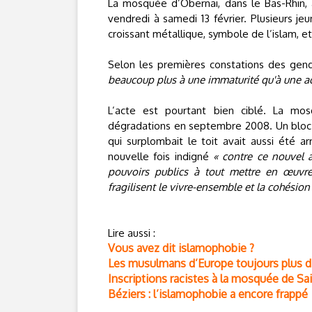
La mosquée d’Obernai, dans le Bas-Rhin, 
vendredi à samedi 13 février. Plusieurs jeu
croissant métallique, symbole de l’islam, e
Selon les premières constations des gend
beaucoup plus à une immaturité qu'à une a
L’acte est pourtant bien ciblé. La mos
dégradations en septembre 2008. Un bloc de 
qui surplombait le toit avait aussi été a
nouvelle fois indigné
« contre ce nouvel a
pouvoirs publics à tout mettre en œuvre
fragilisent le vivre-ensemble et la cohésion
Lire aussi :
Vous avez dit islamophobie ?
Les musulmans d’Europe toujours plus di
Inscriptions racistes à la mosquée de Sai
Béziers : l’islamophobie a encore frappé