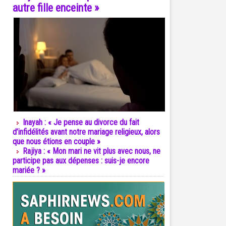
autre fille enceinte »
Inayah : « Je pense au divorce du fait
d’infidélités avant notre mariage religieux, alors
que nous étions en couple »
Rajiya : « Mon mari ne vit plus avec nous, ne
participe pas aux dépenses : suis-je encore
mariée ? »