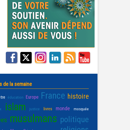
s de la semaine
France
histoire
Europe
être
éducation
islam
monde
livres
x
justice
mosquée
musulmans
politique
ées
religions