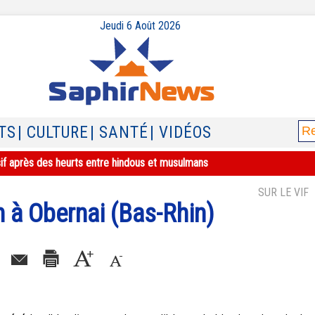
Jeudi 6 Août 2026
TS
| CULTURE
| SANTÉ
| VIDÉOS
sif après des heurts entre hindous et musulmans
SUR LE VIF
 à Obernai (Bas-Rhin)