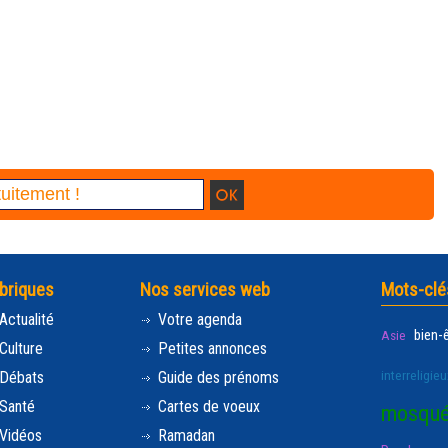
briques
Nos services web
Mots-clé
Actualité
Votre agenda
bien-
Asie
Culture
Petites annonces
interreligieu
Débats
Guide des prénoms
Santé
Cartes de voeux
mosqu
Vidéos
Ramadan