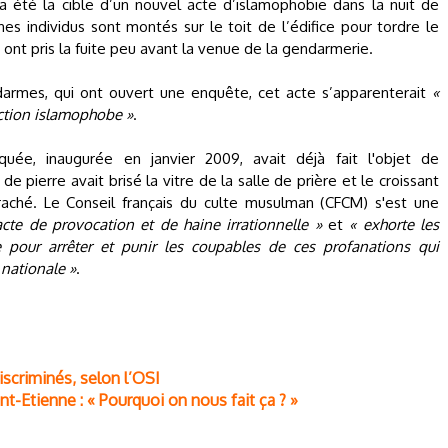
a été la cible d’un nouvel acte d’islamophobie dans la nuit de
nes individus sont montés sur le toit de l’édifice pour tordre le
t ont pris la fuite peu avant la venue de la gendarmerie.
armes, qui ont ouvert une enquête, cet acte s’apparenterait
«
ction islamophobe »
.
quée, inaugurée en janvier 2009, avait déjà fait l'objet de
pierre avait brisé la vitre de la salle de prière et le croissant
rraché. Le Conseil français du culte musulman (CFCM) s'est une
cte de provocation et de haine irrationnelle »
et
« exhorte les
 pour arrêter et punir les coupables de ces profanations qui
 nationale »
.
scriminés, selon l’OSI
nt-Etienne : « Pourquoi on nous fait ça ? »