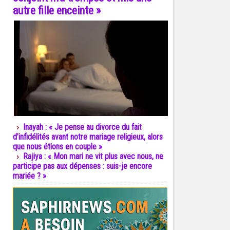
autre fille enceinte »
Inayah : « Je pense au divorce du fait
d’infidélités avant notre mariage religieux, alors
que nous étions en couple »
Rajiya : « Mon mari ne vit plus avec nous, ne
participe pas aux dépenses : suis-je encore
mariée ? »