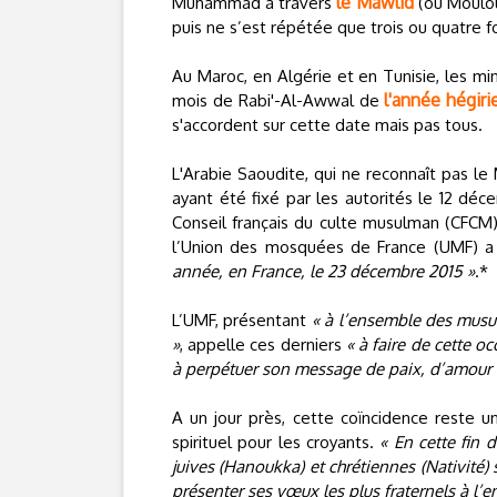
le Mawlid
Muhammad à travers
(ou Moulou
puis ne s’est répétée que trois ou quatre 
Au Maroc, en Algérie et en Tunisie, les mini
l'année hégir
mois de Rabi'-Al-Awwal de
s'accordent sur cette date mais pas tous.
L'Arabie Saoudite, qui ne reconnaît pas l
ayant été fixé par les autorités le 12 déc
Conseil français du culte musulman (CFCM)
l’Union des mosquées de France (UMF) 
année, en France, le 23 décembre 2015 »
.*
L’UMF, présentant
« à l’ensemble des musu
»
, appelle ces derniers
« à faire de cette
à perpétuer son message de paix, d’amour e
A un jour près, cette coïncidence reste
spirituel pour les croyants.
« En cette fin
juives (Hanoukka) et chrétiennes (Nativité
présenter ses vœux les plus fraternels à l