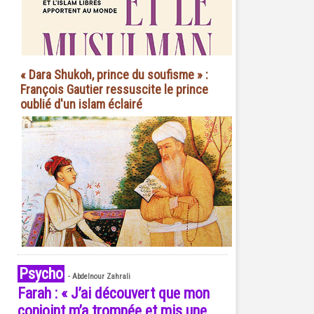
« Dara Shukoh, prince du soufisme » :
François Gautier ressuscite le prince
oublié d'un islam éclairé
Psycho
-
Abdelnour Zahrali
Farah : « J’ai découvert que mon
conjoint m’a trompée et mis une