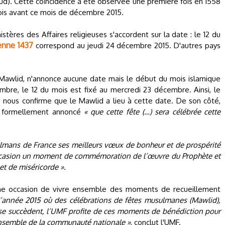
d). Cette coïncidence a été observée une première fois en 1558
fois avant ce mois de décembre 2015.
stères des Affaires religieuses s'accordent sur la date : le 12 du
ienne 1437
correspond au jeudi 24 décembre 2015. D'autres pays
e Mawlid, n'annonce aucune date mais le début du mois islamique
embre, le 12 du mois est fixé au mercredi 23 décembre. Ainsi, le
 nous confirme que le Mawlid a lieu à cette date. De son côté,
a formellement annoncé
« que cette fête (…) sera célébrée cette
lmans de France ses meilleurs vœux de bonheur et de prospérité
 occasion un moment de commémoration de l’œuvre du Prophète et
t de miséricorde ».
 une occasion de vivre ensemble des moments de recueillement
 d’année 2015 où des célébrations de fêtes musulmanes (Mawlid),
) se succèdent, l’UMF profite de ces moments de bénédiction pour
’ensemble de la communauté nationale »
, conclut l'UMF.