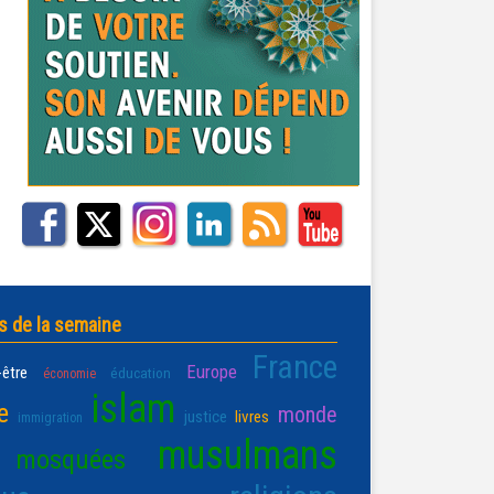
s de la semaine
France
Europe
-être
éducation
économie
islam
e
monde
justice
livres
immigration
musulmans
mosquées