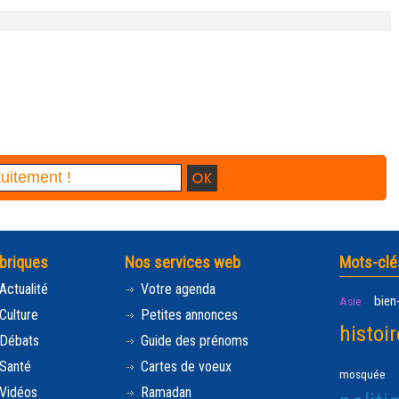
briques
Nos services web
Mots-clé
Actualité
Votre agenda
bien
Asie
Culture
Petites annonces
histoir
Débats
Guide des prénoms
Santé
Cartes de voeux
mosquée
Vidéos
Ramadan