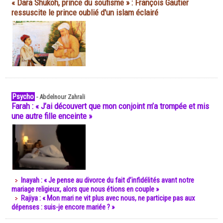
« Dara Shukoh, prince du soufisme » : François Gautier
ressuscite le prince oublié d'un islam éclairé
Psycho
-
Abdelnour Zahrali
Farah : « J’ai découvert que mon conjoint m’a trompée et mis
une autre fille enceinte »
Inayah : « Je pense au divorce du fait d’infidélités avant notre
mariage religieux, alors que nous étions en couple »
Rajiya : « Mon mari ne vit plus avec nous, ne participe pas aux
dépenses : suis-je encore mariée ? »