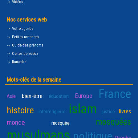
Vidéos
Nos services web
Votre agenda
Petites annonces
Guide des prénoms
Cartes de voeux
Ramadan
Mots-clés de la semaine
France
Europe
bien-être
Asie
éducation
islam
histoire
livres
interreligieux
justice
mosquées
monde
mosquée
musulmans
politique