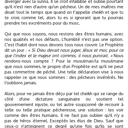
diverger avec la sunna. Il se croit infaillible et oublie pourtant
qu'il n'est rien d'autre qu'un pécheur. Un de mes maîtres me
disait tout le temps que quand on t'appelle cheikh et que tu
te crois comme tel, alors tu es si ignorant que tu pourrais
prendre tes excréments pour du musc.
Qui que nous soyons, nous restons des êtres humains, avec
nos qualités et nos défauts. L'humilité n'est pas une option.
C'est l'habit dont nous devons tous nous couvrir. Le Prophète
dit un jour :
« Si Dieu devait nous juger, Jésus et moi, pour ce
que l'index et le majeur ont commis, il nous punirait. »
Nous
rendons-nous compte ? Pour le musulman/la musulmane
que nous sommes, le propre d'un Prophète est qu'il ne peut
pas commettre de péché. Une telle déclaration vise à nous
rappeler ce que nous sommes : des pécheurs invétérés. Ne
l'oublions jamais.
Alors, pour ne jamais être déçu par tel cheikh qui se range du
côté d'une dictature sanguinaire ou soutient tel
gouvernement injuste, ou tel autre soupçonné de recourir à
telle ou telle pratique pécheresse, une solution : les voir
comme des êtres humains. Il ne faut pas oublier qu'il n'y a
pas de héros éternel. Exceptés les élus de Dieu. Sauf que
ceux-ci n'atteignent ce degré qu'une fois qu'ils se sont