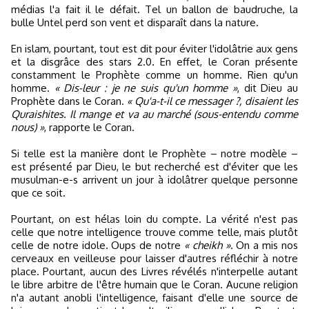
médias l'a fait il le défait. Tel un ballon de baudruche, la
bulle Untel perd son vent et disparaît dans la nature.
En islam, pourtant, tout est dit pour éviter l'idolâtrie aux gens
et la disgrâce des stars 2.0. En effet, le Coran présente
constamment le Prophète comme un homme. Rien qu'un
homme.
« Dis-leur : je ne suis qu'un homme »
, dit Dieu au
Prophète dans le Coran.
« Qu'a-t-il ce messager ?, disaient les
Quraishites. Il mange et va au marché (sous-entendu comme
nous) »
, rapporte le Coran.
Si telle est la manière dont le Prophète – notre modèle –
est présenté par Dieu, le but recherché est d'éviter que les
musulman-e-s arrivent un jour à idolâtrer quelque personne
que ce soit.
Pourtant, on est hélas loin du compte. La vérité n'est pas
celle que notre intelligence trouve comme telle, mais plutôt
celle de notre idole. Oups de notre
« cheikh »
. On a mis nos
cerveaux en veilleuse pour laisser d'autres réfléchir à notre
place. Pourtant, aucun des Livres révélés n'interpelle autant
le libre arbitre de l'être humain que le Coran. Aucune religion
n'a autant anobli l'intelligence, faisant d'elle une source de