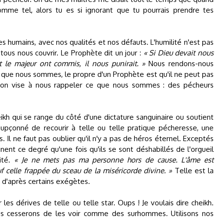
omme tel, alors tu es si ignorant que tu pourrais prendre tes
s humains, avec nos qualités et nos défauts. L'humilité n'est pas
tous nous couvrir. Le Prophète dit un jour :
« Si Dieu devait nous
t le majeur ont commis, il nous punirait. »
Nous rendons-nous
ue nous sommes, le propre d'un Prophète est qu'il ne peut pas
ion vise à nous rappeler ce que nous sommes : des pécheurs
eikh qui se range du côté d'une dictature sanguinaire ou soutient
oupçonné de recourir à telle ou telle pratique pécheresse, une
 Il ne faut pas oublier qu'il n'y a pas de héros éternel. Exceptés
nent ce degré qu'une fois qu'ils se sont déshabillés de l'orgueil
lité.
« Je ne mets pas ma personne hors de cause. L'âme est
f celle frappée du sceau de la miséricorde divine. »
Telle est la
 d'après certains exégètes.
es dérives de telle ou telle star. Oups ! Je voulais dire cheikh.
us cesserons de les voir comme des surhommes. Utilisons nos