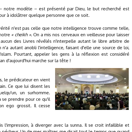
 – notre modèle – est présenté par Dieu, le but recherché est
our à idolâtrer quelque personne que ce soit.
vérité n'est pas celle que notre intelligence trouve comme telle,
 notre
« cheikh »
. On a mis nos cerveaux en veilleuse pour laisser
 aucun des Livres révélés n'interpelle autant le libre arbitre de
n'a autant anobli l'intelligence, faisant d'elle une source de loi,
islam. Pourtant, appeler les gens à la réflexion est considéré
 d'aujourd'hui marche sur la tête !
s, le prédicateur en vient
ain. Ce que lui disent les
quelqu'un, un surhomme.
 se prendre pour ce qu'il
on ego grossit. Il cesse
s l'impression, à diverger avec la sunna. Il se croit infaillible et
u'un pécheur. Un de mes maîtres me disait tout le temps que quand