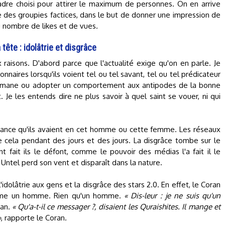
adre choisi pour attirer le maximum de personnes. On en arrive
 des groupies factices, dans le but de donner une impression de
u nombre de likes et de vues.
ête : idolâtrie et disgrâce
 raisons. D'abord parce que l'actualité exige qu'on en parle. Je
onnaires lorsqu'ils voient tel ou tel savant, tel ou tel prédicateur
ulmane ou adopter un comportement aux antipodes de la bonne
 Je les entends dire ne plus savoir à quel saint se vouer, ni qui
fiance qu'ils avaient en cet homme ou cette femme. Les réseaux
 cela pendant des jours et des jours. La disgrâce tombe sur le
 fait ils le défont, comme le pouvoir des médias l'a fait il le
 Untel perd son vent et disparaît dans la nature.
l'idolâtrie aux gens et la disgrâce des stars 2.0. En effet, le Coran
mme un homme. Rien qu'un homme.
« Dis-leur : je ne suis qu'un
ran.
« Qu'a-t-il ce messager ?, disaient les Quraishites. Il mange et
»
, rapporte le Coran.