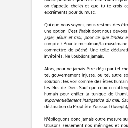
on t'appelle cheikh et que tu te crois c
excréments pour du musc.
Qui que nous soyons, nous restons des être
une option. C'est l'habit dont nous devons 
juger, Jésus et moi, pour ce que l'index e
compte ? Pour le musulman/la musulmane q
commettre de péché. Une telle déclarat
invétérés. Ne l'oublions jamais.
Alors, pour ne jamais être déçu par tel ch
tel gouvernement injuste, ou tel autre s
solution : les voir comme des êtres humains.
les élus de Dieu. Sauf que ceux-ci n'atteig
humain pour enfiler la tunique de l'humi
exponentiellement instigatrice du mal. Sau
déclaration du Prophète Youssouf (Joseph),
N'épiloguons donc jamais outre mesure sur l
Utilisons seulement nos méninges et no