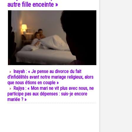
autre fille enceinte »
Inayah : « Je pense au divorce du fait
d’infidélités avant notre mariage religieux, alors
que nous étions en couple »
Rajiya : « Mon mari ne vit plus avec nous, ne
participe pas aux dépenses : suis-je encore
mariée ? »