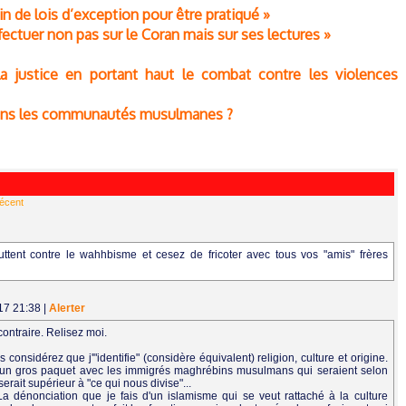
in de lois d’exception pour être pratiqué »
fectuer non pas sur le Coran mais sur ses lectures »
la justice en portant haut le combat contre les violences
 dans les communautés musulmanes ?
récent
ent contre le wahhbisme et cesez de fricoter avec tous vos "amis" frères
017 21:38
|
Alerter
ontraire. Relisez moi.
considérez que j'"identifie" (considère équivalent) religion, culture et origine.
is un gros paquet avec les immigrés maghrébins musulmans qui seraient selon
erait supérieur à "ce qui nous divise"...
La dénonciation que je fais d'un islamisme qui se veut rattaché à la culture