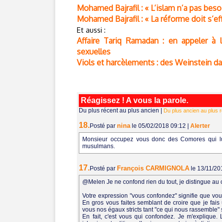
Mohamed Bajrafil : « L’islam n’a pas beso
Mohamed Bajrafil : « La réforme doit s’ef
Et aussi :
Affaire Tariq Ramadan : en appeler à 
sexuelles
Viols et harcèlements : des Weinstein
Réagissez ! A vous la parole.
Du plus récent au plus ancien
|
Du plus ancien au plus 
18.
nina
Posté par
le 05/02/2018 09:12
|
Alerter
Monsieur occupez vous donc des Comores qui lutt
musulmans.
17.
François CARMIGNOLA
Posté par
le 13/11/2
@Melen Je ne confond rien du tout, je distingue au c
Votre expression "vous confondez" signifie que vous 
En gros vous faites semblant de croire que je fa
vous nos égaux stricts tant "ce qui nous rassemble" s
En fait, c'est vous qui confondez. Je m'explique. 