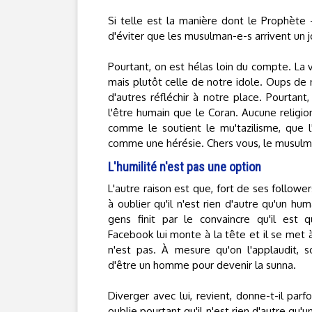
Si telle est la manière dont le Prophète
d'éviter que les musulman-e-s arrivent un j
Pourtant, on est hélas loin du compte. La 
mais plutôt celle de notre idole. Oups de
d'autres réfléchir à notre place. Pourtant,
l'être humain que le Coran. Aucune religion 
comme le soutient le mu'tazilisme, que l'
comme une hérésie. Chers vous, le musulman
L'humilité n'est pas une option
L'autre raison est que, fort de ses follower
à oublier qu'il n'est rien d'autre qu'un hum
gens finit par le convaincre qu'il est 
Facebook lui monte à la tête et il se met à
n'est pas. À mesure qu'on l'applaudit, s
d'être un homme pour devenir la sunna.
Diverger avec lui, revient, donne-t-il parfoi
oublie pourtant qu'il n'est rien d'autre q