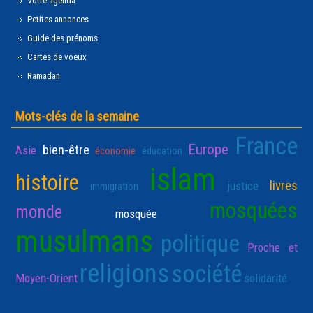
Votre agenda
Petites annonces
Guide des prénoms
Cartes de voeux
Ramadan
Mots-clés de la semaine
France
Europe
bien-être
Asie
économie
éducation
islam
histoire
livres
justice
immigration
mosquées
monde
mosquée
musulmans
politique
Proche et
religions
société
Moyen-Orient
solidarité