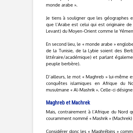
monde arabe ».
Je tiens à souligner que les géographes et l
que l’Arabe est celui qui est originaire d
Levant) du Moyen-Orient comme le Yémen, l
En second lieu, le « monde arabe » englobe
de la Tunisie, de la Lybie soient des Ber
littéraire/académique) et parlant égaleme
peuple berbère).
D’ailleurs, le mot « Maghreb » lui-même est
conquêtes islamiques en Afrique du Nor
musulmane « Al-Mashrik ». Celle-ci désign
Maghreb et Machrek
Mais, contrairement à l’Afrique du Nord 
couramment nommé « Mashrik » (Machrek) d
Considérer donc les « Maghrébins » comme