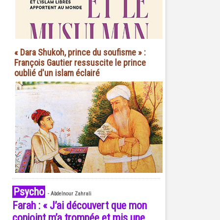
« Dara Shukoh, prince du soufisme » :
François Gautier ressuscite le prince
oublié d'un islam éclairé
Psycho
-
Abdelnour Zahrali
Farah : « J’ai découvert que mon
conjoint m’a trompée et mis une