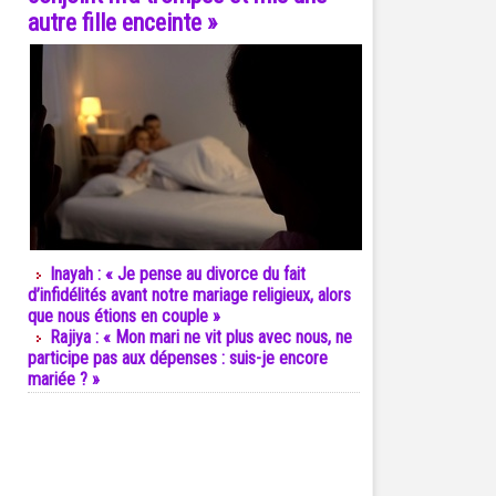
autre fille enceinte »
Inayah : « Je pense au divorce du fait
d’infidélités avant notre mariage religieux, alors
que nous étions en couple »
Rajiya : « Mon mari ne vit plus avec nous, ne
participe pas aux dépenses : suis-je encore
mariée ? »