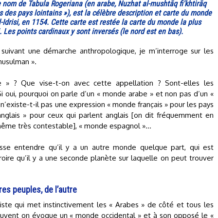
le nom de Tabula Rogeriana (en arabe, Nuzhat al-mushtāq fi'khtirāq
s des pays lointains »), est la célèbre description et carte du monde
risi, en 1154. Cette carte est restée la carte du monde la plus
i. Les points cardinaux y sont inversés (le nord est en bas).
suivant une démarche anthropologique, je m’interroge sur les
musulman ».
 » ? Que vise-t-on avec cette appellation ? Sont-elles les
Si oui, pourquoi on parle d’un « monde arabe » et non pas d’un «
n’existe-t-il pas une expression « monde français » pour les pays
anglais » pour ceux qui parlent anglais [on dit fréquemment en
i-même très contestable], « monde espagnol »…
isse entendre qu’il y a un autre monde quelque part, qui est
oire qu’il y a une seconde planète sur laquelle on peut trouver
res peuples, de l’autre
iste qui met instinctivement les « Arabes » de côté et tous les
souvent on évoque un « monde occidental » et à son opposé le «