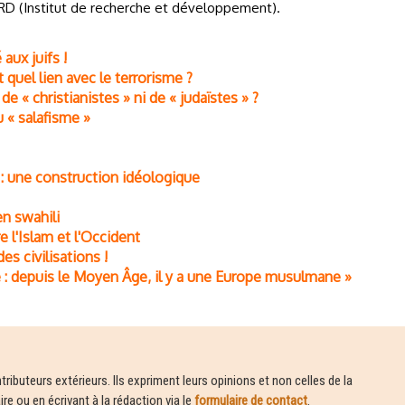
’IRD (Institut de recherche et développement).
aux juifs !
t quel lien avec le terrorisme ?
e « christianistes » ni de « judaïstes » ?
u « salafisme »
: une construction idéologique
en swahili
re l'Islam et l'Occident
es civilisations !
ble : depuis le Moyen Âge, il y a une Europe musulmane »
ributeurs extérieurs. Ils expriment leurs opinions et non celles de la
e ou en écrivant à la rédaction via le
formulaire de contact
.