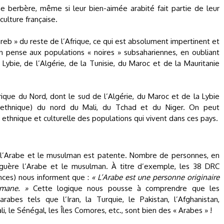
gine berbère, même si leur bien-aimée arabité fait partie de leur
ulture française.
reb » du reste de l’Afrique, ce qui est absolument impertinent et
n pense aux populations « noires » subsahariennes, en oubliant
ybie, de l’Algérie, de la Tunisie, du Maroc et de la Mauritanie
rique du Nord, dont le sud de l’Algérie, du Maroc et de la Lybie
 ethnique) du nord du Mali, du Tchad et du Niger. On peut
é ethnique et culturelle des populations qui vivent dans ces pays.
re l’Arabe et le musulman est patente. Nombre de personnes, en
t guère l’Arabe et le musulman. À titre d’exemple, les 38 DRC
ances) nous informent que :
« L’Arabe est une personne originaire
mane. »
Cette logique nous pousse à comprendre que les
bes tels que l’Iran, la Turquie, le Pakistan, l’Afghanistan,
ali, le Sénégal, les Îles Comores, etc., sont bien des « Arabes » !