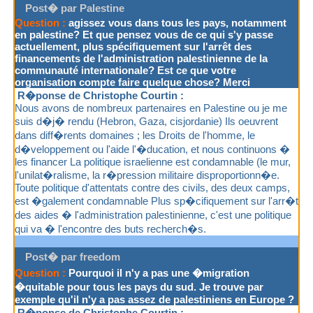
Post� par Palestine
Question :
agissez vous dans tous les pays, notamment
en palestine? Et que pensez vous de ce qui s'y passe
actuellement, plus spécifiquement sur l'arrêt des
financements de l'administration palestinienne de la
communauté internationale? Est ce que votre
organisation compte faire quelque chose? Merci
R�ponse de Christophe Courtin :
Nous avons de nombreux partenaires en Palestine ou je me
suis d�j� rendu (Hebron, Gaza, cisjordanie) Ils oeuvrent
dans diff�rents domaines ; les Droits de l'homme, le
d�veloppement ou l'aide l'�ducation, et nous continuons �
les financer La politique israelienne est condamnable (le mur,
l'unilat�ralisme, la r�pression militaire disproportionn�e.
Toute politique d'attentats contre des civils, des deux camps,
est �galement condamnable Plus sp�cifiquement sur l'arr�t
des aides � l'administration palestinienne, c'est une politique
qui va � l'encontre des buts recherch�s.
Post� par freedom
Question :
Pourquoi il n'y a pas une �migration
�quitable pour tous les pays du sud. Je trouve par
exemple qu'il n'y a pas assez de palestiniens en Europe ?
R�ponse de Christophe Courtin :