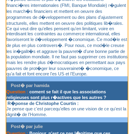
financi�res internationales (FMI, Banque Mondiale) r�gulent
les march�s financiers et mettent en oeuvre des
programmes de d�veloppement ou des plans d'ajustement
structurels, elles mettent en oeuvre des politiques lib�rales.
Ce qui veut dire qu'elles pensent qu'en limitant, voire en
interdisant les contraintes au commerce international, elles
favoriseront le d�veloppement �conomique. Ce mod�le est
de plus en plus controvers�. Pour nous, ce mod�le creuse
les in�galit�s et aggrave la pauvret� d'une bonne partie de
la population mondiale. Il ne faut pas supprimer ces institutions
mais les rendre plus d�mocratiques en permettant aux pays
pauvres de prot�ger leur souverainet� �conomique, ce
qu'a fait et font encore l'es US et l'Europe.
Post� par hamida
Question :
coment se fait il que les associations
religieuses sont plus r�actives que les autres ?
R�ponse de Christophe Courtin :
Je pense que c'est parcequ'elles on une vision de ce qu'est la
dignit� de l'Homme.
Post� par julie
Question :
Bonjour, n'est ce pas l�gitime que ces