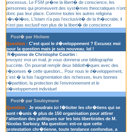
processus. Le FSM pr�ne la libert� de conscience, les
personnes qui promeuvent des syst�mes theocratiques n'ont
donc pas leur place. Comme toutes les autres religiona
r�v�l�es, L'Islam n'a pas l'exclusivit� de la th�ocratie, il
n'est pas exclusif non plus de la libert� de conscience
Post� par Hichem
Question :
C'est quoi le d�veloppement ? Excusez moi
pour la question mais je suis nouveau. lol !
R�ponse de Christophe Courtin :
envoyez moi un mail, je vous donnerai une bibliographie
succinte. On pourrait remplir deux biblioth�ques avec des
r�ponses � cette question... Pour nous le d�veloppement,
c'est � la fois l'augmentation des richesses, leurs bonnes
r�partition, la protection de l'environnement et le
d�veloppement individuel
Post� par Souleymane
Question :
Je voudrais ici f�liciter les chr�tiens qui se
sont r�unis � plus de 150 organisation pour attirer
l'attention des politiques sur les lois liberticides de M.
Nicolas Sarkozy. Ma question: est-ce que cette
protestation chr�tienne, toute tendance confondue, a