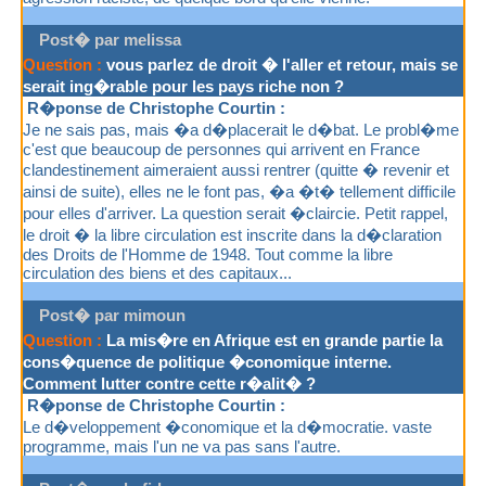
Post� par melissa
Question :
vous parlez de droit � l'aller et retour, mais se
serait ing�rable pour les pays riche non ?
R�ponse de Christophe Courtin :
Je ne sais pas, mais �a d�placerait le d�bat. Le probl�me
c'est que beaucoup de personnes qui arrivent en France
clandestinement aimeraient aussi rentrer (quitte � revenir et
ainsi de suite), elles ne le font pas, �a �t� tellement difficile
pour elles d'arriver. La question serait �claircie. Petit rappel,
le droit � la libre circulation est inscrite dans la d�claration
des Droits de l'Homme de 1948. Tout comme la libre
circulation des biens et des capitaux...
Post� par mimoun
Question :
La mis�re en Afrique est en grande partie la
cons�quence de politique �conomique interne.
Comment lutter contre cette r�alit� ?
R�ponse de Christophe Courtin :
Le d�veloppement �conomique et la d�mocratie. vaste
programme, mais l'un ne va pas sans l'autre.