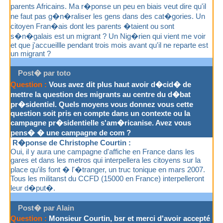
parents Africains. Ma r�ponse un peu en biais veut dire qu'il
ne faut pas g�n�raliser les gens dans des cat�gories. Un
citoyen Fran�ais dont les parents �taient ou sont
s�n�galais est un migrant ? Un Nig�rien qui vient me voir
et que j'accueillle pendant trois mois avant qu'il ne reparte est
un migrant ?
Post� par toto
Question :
Vous avez dit plus haut avoir d�cid� de
mettre la question des migrants au centre du d�bat
pr�sidentiel. Quels moyens vous donnez vous cette
question soit pris en compte dans un contexte ou la
campagne pr�sidentielle s'am�ricanise. Avez vous
pens� � une campagne de com ?
R�ponse de Christophe Courtin :
Oui, il y aura une campagne d'affiche en France dans les
gares et dans les metros qui interpellera les citoyens sur la
place qu'ils font � l'�tranger, un truc tonique en mars 2007.
Tous les militanst du CCFD (15000 en France) interpelleront
leur d�put�.
Post� par Alain
Question :
Monsieur Courtin, bsr et merci d'avoir accepté