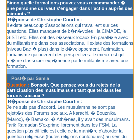
Sinon quelle formations pouvez vous recommander �
une personne qui veut s'engager dans l'action auprès des
migrants ?
R�ponse de Christophe Courtin :
Il existe beaucoup d'associations qui travaillent sur ces
questions. Elles manquent de b�n�voles : la CIMADE, le
GISTI etc. Elles ont des r�seaux locaux En parall�le avec
du militantisme dans ces associations, il existe des formations
(niveau Bac � plus) dans le d�veloppement, l'animation,
l'urbanisme qui ouvrent des perspectives. le mieux est qd
m�me d'associer exp�rience par le militantisme avec une
formation.
Post� par Samia
Question :
Bonsoir, Que pensez vous du rejets de la
participation des musulmans en tant que tel dans les
forums sociaux ?
R�ponse de Christophe Courtin :
Je ne suis pas d'accord. Les musulamns ne sont pas
rejett�s des Forums sociaux. A karachi, � Bouznika
(Maroc), � Bamako, � Ath�nes, il y avait des musulmans.
Tarik Ramadan S'exprime librement dans les FSM. La
question plus difficile est celle de la mani�re d'aborder la
question religieuse (toutes religions confondues) au sein du