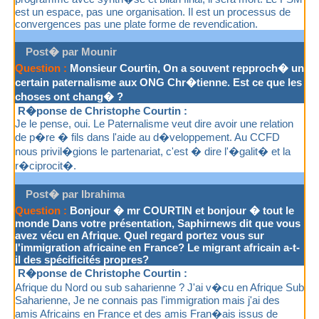
est un espace, pas une organisation. Il est un processus de
convergences pas une plate forme de revendication.
Post� par Mounir
Question :
Monsieur Courtin, On a souvent repproch� un
certain paternalisme aux ONG Chr�tienne. Est ce que les
choses ont chang� ?
R�ponse de Christophe Courtin :
Je le pense, oui. Le Paternalisme veut dire avoir une relation
de p�re � fils dans l'aide au d�veloppement. Au CCFD
nous privil�gions le partenariat, c'est � dire l'�galit� et la
r�ciprocit�.
Post� par Ibrahima
Question :
Bonjour � mr COURTIN et bonjour � tout le
monde Dans votre présentation, Saphirnews dit que vous
avez vécu en Afrique. Quel regard portez vous sur
l'immigration africaine en France? Le migrant africain a-t-
il des spécificités propres?
R�ponse de Christophe Courtin :
Afrique du Nord ou sub saharienne ? J'ai v�cu en Afrique Sub
Saharienne, Je ne connais pas l'immigration mais j'ai des
amis Africains en France et des amis Fran�ais issus de