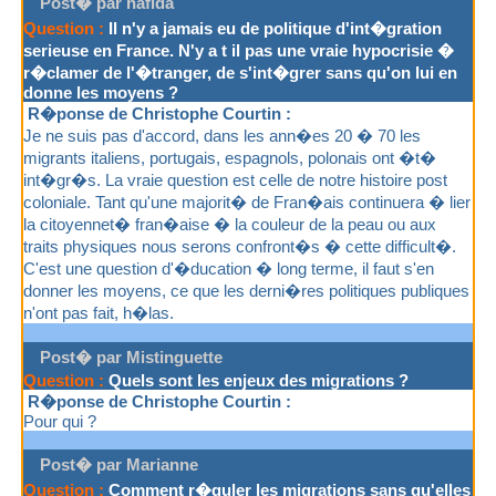
Post� par hafida
Question :
Il n'y a jamais eu de politique d'int�gration
serieuse en France. N'y a t il pas une vraie hypocrisie �
r�clamer de l'�tranger, de s'int�grer sans qu'on lui en
donne les moyens ?
R�ponse de Christophe Courtin :
Je ne suis pas d'accord, dans les ann�es 20 � 70 les
migrants italiens, portugais, espagnols, polonais ont �t�
int�gr�s. La vraie question est celle de notre histoire post
coloniale. Tant qu'une majorit� de Fran�ais continuera � lier
la citoyennet� fran�aise � la couleur de la peau ou aux
traits physiques nous serons confront�s � cette difficult�.
C'est une question d'�ducation � long terme, il faut s'en
donner les moyens, ce que les derni�res politiques publiques
n'ont pas fait, h�las.
Post� par Mistinguette
Question :
Quels sont les enjeux des migrations ?
R�ponse de Christophe Courtin :
Pour qui ?
Post� par Marianne
Question :
Comment r�guler les migrations sans qu'elles