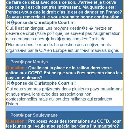
de faire ce débat avec nous ce soir. J'arrive et je trouve
que ce qui est dit est très intéressant. Ma question est:
Pensez-vous que le droit d'asile est en danger en France?
Je vous remercie et je vous souhaite bonne continuation
R�ponse de Christophe Courtin :
Oui, il est en danger. Les moyens destin�s � mettre en
oeuvre ce droit (Asile politique) ne suivent pas l'augmentation
des demandes dues � la d�gradation des Droits de
l'Homme dans le monde. La question des enl�vements
organis�s par la CIA en Europe est un tr�s mauvais signe.
Post� par Moutya
Question :
Quelle est la place de la reliion dans votre
action aux CCFD? Est ce que vous êtes présents dans les
pays musulmans?
R�ponse de Christophe Courtin :
Oui nous sommes pr�sents dans plusieurs pays musulmans
et nous travaillons avec des associations non
confessionnelles mais qui ont des militants qui pratiquent
l'Islam.
Post� par Souleymane
Question :
Proposez vous des formations au CCFD, pour
les jeunes qui veulent se spécialiser dans l'humanitaire?