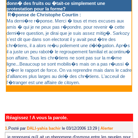
donn� des fruits ou �tait-ce simplement une
protestation pour la forme?
R�ponse de Christophe Courtin :
Ma derni�re r�ponse. Merci � tous et mes excuses aux
amis � qui je ne peux pas r�pondre. pour revenir � cette
derni�re question, je dirai que je suis assez mitig�. Sarkozy
s'est dit que dans son electorat il y avait peut �tre des
chr�tiens, il a alors re�u poliement une d�l�gation. Apr�s
il a juste un peu rabot� le regroupement familial et acontinu�
son affaire. Tous les chr�tiens ne sont pas sur la m�me
ligne...Beaucoup se sont mobilis�s mais on a pas r�ussi �
cr�er le rapport de force. On va reprendre mais dans le cadre
d'alliances plus larges au del� des chr�tiens. L'acceuil de
l'�tranger est une affaire de citoyen.
Réagissez ! A vous la parole.
1.
Posté par
DALI-yahia bachir
le 03/12/2006 13:29
|
Alerter
je proposerai qu'il ait un phenomene d'osmose entre les peuples pour