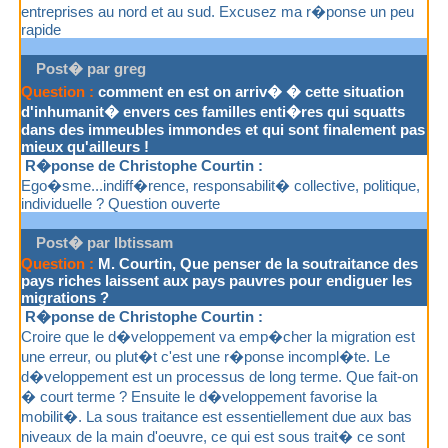
entreprises au nord et au sud. Excusez ma r�ponse un peu
rapide
Post� par greg
Question :
comment en est on arriv� � cette situation
d'inhumanit� envers ces familles enti�res qui squatts
dans des immeubles immondes et qui sont finalement pas
mieux qu'ailleurs !
R�ponse de Christophe Courtin :
Ego�sme...indiff�rence, responsabilit� collective, politique,
individuelle ? Question ouverte
Post� par Ibtissam
Question :
M. Courtin, Que penser de la soutraitance des
pays riches laissent aux pays pauvres pour endiguer les
migrations ?
R�ponse de Christophe Courtin :
Croire que le d�veloppement va emp�cher la migration est
une erreur, ou plut�t c'est une r�ponse incompl�te. Le
d�veloppement est un processus de long terme. Que fait-on
� court terme ? Ensuite le d�veloppement favorise la
mobilit�. La sous traitance est essentiellement due aux bas
niveaux de la main d'oeuvre, ce qui est sous trait� ce sont