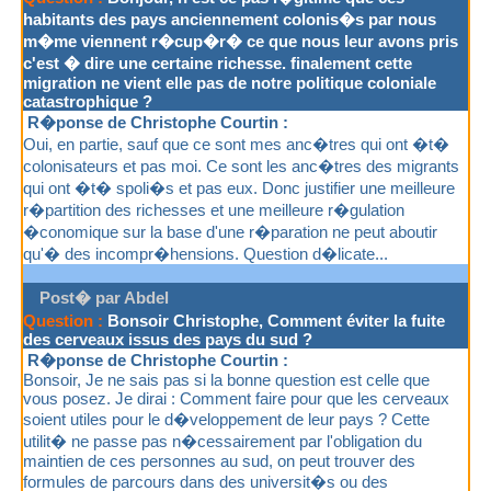
habitants des pays anciennement colonis�s par nous
m�me viennent r�cup�r� ce que nous leur avons pris
c'est � dire une certaine richesse. finalement cette
migration ne vient elle pas de notre politique coloniale
catastrophique ?
R�ponse de Christophe Courtin :
Oui, en partie, sauf que ce sont mes anc�tres qui ont �t�
colonisateurs et pas moi. Ce sont les anc�tres des migrants
qui ont �t� spoli�s et pas eux. Donc justifier une meilleure
r�partition des richesses et une meilleure r�gulation
�conomique sur la base d'une r�paration ne peut aboutir
qu'� des incompr�hensions. Question d�licate...
Post� par Abdel
Question :
Bonsoir Christophe, Comment éviter la fuite
des cerveaux issus des pays du sud ?
R�ponse de Christophe Courtin :
Bonsoir, Je ne sais pas si la bonne question est celle que
vous posez. Je dirai : Comment faire pour que les cerveaux
soient utiles pour le d�veloppement de leur pays ? Cette
utilit� ne passe pas n�cessairement par l'obligation du
maintien de ces personnes au sud, on peut trouver des
formules de parcours dans des universit�s ou des