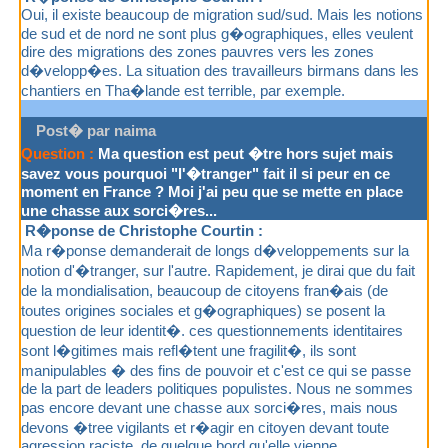
Oui, il existe beaucoup de migration sud/sud. Mais les notions
de sud et de nord ne sont plus g�ographiques, elles veulent
dire des migrations des zones pauvres vers les zones
d�velopp�es. La situation des travailleurs birmans dans les
chantiers en Tha�lande est terrible, par exemple.
Post� par naima
Question :
Ma question est peut �tre hors sujet mais
savez vous pourquoi "l'�tranger" fait il si peur en ce
moment en France ? Moi j'ai peu que se mette en place
une chasse aux sorci�res...
R�ponse de Christophe Courtin :
Ma r�ponse demanderait de longs d�veloppements sur la
notion d'�tranger, sur l'autre. Rapidement, je dirai que du fait
de la mondialisation, beaucoup de citoyens fran�ais (de
toutes origines sociales et g�ographiques) se posent la
question de leur identit�. ces questionnements identitaires
sont l�gitimes mais refl�tent une fragilit�, ils sont
manipulables � des fins de pouvoir et c'est ce qui se passe
de la part de leaders politiques populistes. Nous ne sommes
pas encore devant une chasse aux sorci�res, mais nous
devons �tree vigilants et r�agir en citoyen devant toute
agression raciste, de quelque bord qu'elle vienne.