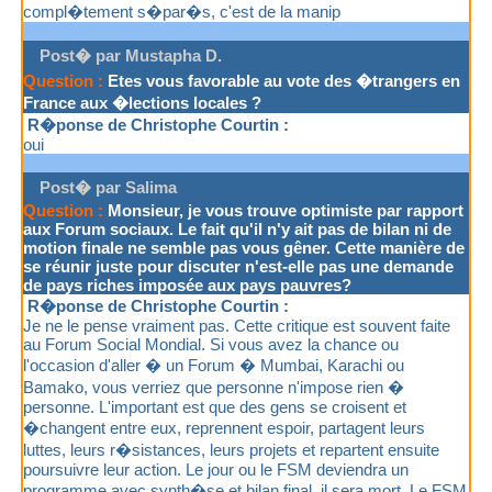
compl�tement s�par�s, c'est de la manip
Post� par Mustapha D.
Question :
Etes vous favorable au vote des �trangers en
France aux �lections locales ?
R�ponse de Christophe Courtin :
oui
Post� par Salima
Question :
Monsieur, je vous trouve optimiste par rapport
aux Forum sociaux. Le fait qu'il n'y ait pas de bilan ni de
motion finale ne semble pas vous gêner. Cette manière de
se réunir juste pour discuter n'est-elle pas une demande
de pays riches imposée aux pays pauvres?
R�ponse de Christophe Courtin :
Je ne le pense vraiment pas. Cette critique est souvent faite
au Forum Social Mondial. Si vous avez la chance ou
l'occasion d'aller � un Forum � Mumbai, Karachi ou
Bamako, vous verriez que personne n'impose rien �
personne. L'important est que des gens se croisent et
�changent entre eux, reprennent espoir, partagent leurs
luttes, leurs r�sistances, leurs projets et repartent ensuite
poursuivre leur action. Le jour ou le FSM deviendra un
programme avec synth�se et bilan final, il sera mort. Le FSM