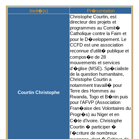
Invit�(s)
Pr�sentation
Christophe Courtin, est
directeur des projets et
programmes au Comit�
Catholique contre la Faim et
pour le D�veloppement. Le
CCFD est une association
reconnue d'utilit� publique et
compos�e de 28
mouvements et services
d'�glise (MSE). Sp�cialiste
de la question humanitaire,
Christophe Courtin a
notamment travaill� pour
Terre des Hommes au
Courtin Christophe
Rwanda, Togo et B�nin puis
pour l'AFVP (Association
Fran�aise des Volontaires du
Progr�s) au Niger et en
C�te d'Ivoire. Christophe
Courtin � participer �
l'�criture de nombreux