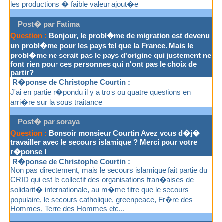
les productions � faible valeur ajout�e
Post� par Fatima
Question :
Bonjour, le probl�me de migration est devenu
un probl�me pour les pays tel que la France. Mais le
probl�me ne serait pas le pays d'origine qui justement ne
font rien pour ces personnes qui n'ont pas le choix de
partir?
R�ponse de Christophe Courtin :
J'ai en partie r�pondu il y a trois ou quatre questions en
arri�re sur la sous traitance
Post� par soraya
Question :
Bonsoir monsieur Courtin Avez vous d�j�
travailler avec le secours islamique ? Merci pour votre
r�ponse !
R�ponse de Christophe Courtin :
Non pas directement, mais le secours islamique fait partie du
CRID qui est le collectif des organisations fran�aises de
solidarit� internationale, au m�me titre que le secours
populaire, le secours catholique, greenpeace, Fr�re des
Hommes, Terre des Hommes etc...