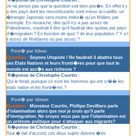
Je ne pense pas que la question soit bien pos�e. En effet il y
a des pays dont les ressortissants sont mieux accueillis, un
�tranger Japonais sera moins index� qu'un Malien, par
exemple. En revanche, dire qu'il n'y a pas assez de
Palestiniens, voudrait-il dire qu'il faudrait des quotas par pays
d'�migration ? En fonction de quoi ? de leur population ? Y a t
il assez de Moldaves ou pas assez ?
Post� par hibou
Question :
Soyons Utopiste ! Ne faudrait il abattre tous
ces Etats Nations et leurs fronti�res pour que tout le
monde est acc�s aux richesse ?
R�ponse de Christophe Courtin :
Qui le ferait, puisque ce sont les hommes qui ont cr�� les
etats nation et les fronti�res ?
Post� par sliman
Question :
Monsieur Courtin, Phillipe Devilliers parle
d'islamisation alors que moi je crois qu'il parle
d'immigration. Ne croyez vous pas que l'islamisation est
un prétexte politique pour s'attaquer aux migrants?
R�ponse de Christophe Courtin :
Tout � fait d'accord, ces deux sujets doivent �tre