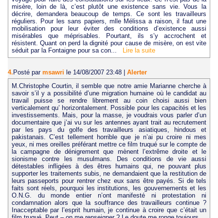
misère, loin de là, c’est plutôt une existence sans vie. Vous la
décrire, demandera beaucoup de temps. Ce sont les travailleurs
réguliers. Pour les sans papiers, mlle Mélissa a raison, il faut une
mobilisation pour leur éviter des conditions d’existence aussi
misérables que méprisables. Pourtant, ils s’y accrochent et
résistent. Quant on perd la dignité pour cause de misère, on est vite
séduit par la Fontaigne pour sa con...
Lire la suite
4.
Posté par
msawri
le 14/08/2007 23:48
|
Alerter
M.Christophe Courtin, il semble que notre amie Marianne cherche à
savoir s’il y a possibilité d’une migration humaine où le candidat au
travail puisse se rendre librement au coin choisi aussi bien
verticalement qu’ horizontalement. Possible pour les capacités et les
investissements. Mais, pour la masse, je voudrais vous parler d’un
documentaire que j’ai vu sur les antennes ayant trait au recrutement
par les pays du golfe des travailleurs asiatiques, hindous et
pakistanais. C’est tellement horrible que je n’ai pu croire ni mes
yeux, ni mes oreilles préférant mettre ce film truqué sur le compte de
la campagne de dénigrement que mènent l’extrême droite et le
sionisme contre les musulmans. Des conditions de vie aussi
détestables infligées à des êtres humains qui, ne pouvant plus
supporter les traitements subis, ne demandaient que la restitution de
leurs passeports pour rentrer chez eux sans être payés. Si de tels
faits sont réels, pourquoi les institutions, les gouvernements et les
O.N.G. du monde entier n’ont manifesté ni protestation ni
condamnation alors que la souffrance des travailleurs continue ?
Inacceptable par l’esprit humain, je continue à croire que c’était un
film truqué. Peut – on me renseigner ? Le doute me ronge toujours.