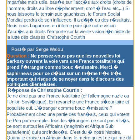
imparfaite mais utile, bas�e sur l'acc�s aux droits (droits de
l'homme, droits au libre d�placement, droit � l'eau etc...) Si
nous laissons le terrain aux gauchistes, le Forum Social
Mondial perdra de son influence. Il a d�j� eu des r�sultats.
Nous nous bagarrons en interne pour que notre vision
d'acc�s aux droits l'emporte sur la vieille vision l�niniste de
la lutte des classes Christophe Courtin
Post� par Serge Walou
Question :
Ne pensez-vous pas que les nouvelles loi
Sarkozy ouvrent la voie vers une France totalitaire qui
prend l'�tranger comme bouc �missaire. Merci �
saphirnews pour ce d�bat sur un th�me tr�s tr�s
important qui risque de se noyer dans le discours des
politiques clientelistes.
R�ponse de Christophe Courtin :
Je ne dirai pas une France totalitaire (cf l'allemagne nazie ou
l'Union Sovi�tique). En revanche une France s�curitaire et
populiste oui. L'�tranger comme bouc �missaire ?
Probablement chez une partie des fran�ais, ceux qui votent
Le Pen par exemple. Tous les �trangers ne sont pas vis�s,
ce sont surtout les Africains (maghreb et Afrique Sub
saharienne) qui sont index�s. C'est du � notre histoire.
Quand je croise un Africain dans le metro qu'est ce qui me dit