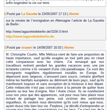
enfin engendrer la vie sur terre.
2.
Posté par
La Gazette
le 23/05/2007 17:13
|
Alerter
sur la misère de l´immigration en Allemagne l´article de La Gazette
de Berlin :
http://www.lagazettedeberlin.de/3156.0.html
http://www.lagazettedeberlin.de
3.
Posté par
msawri
le 14/08/2007 16:03
|
Alerter
M. Christophe Courtin, Mlle Mélissa vient de faire une proposition de
haute importance, sauf qu’elle exagère un tout petit peu en citant
cette comparaison avec les chiens. J’ai remarqué que nos
travailleurs rentrent pendant les grandes vacances avec une joie
éclatante comme s’ils venaient d’une cité paradisiaque. Ce sont des
immigrants magrébins régulièrement installés en Europe. Ils
dépensent avec largesse, s’amusent sans soucis, certains glorifient
même les bienfaits européens au détriment de leurs pays, sauf qu’ils
manifestent toujours et sans exception de la tristesse à leur départ.
Cette mélancolie n’est pas consécutive à la pensée de quitter leurs
parents ou leur lieu d’origine. Non ! Autre chose. Ils ne manifestent
sous nos yeux que des apparences, soit pour nous faire plaisir nous
évitant de partager leur peine, soit victimes des sentiments
orgueilleux, ils veulent nous démontrer qu’ils sont mieux que nous,
ayant réussi très bien leur vie. Perplexe, j’ai décidé d’entreprendre un
voyage pour faire des constatations sur les lieux. Ce n’est pas de la