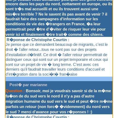
encore dans les pays du nord, nottament en europe, ou ils
sont tr�s mal accueilli et ou ils trouvent aussi une
mis�re terrible ? Ne le savent ils pas avant de venir ? il
faudrait faire des campagnes d'information sur les
conditions de vie des �trangers en France, �a leur
permettrait peut �tre d'�viter de risquer leur vie pour
venir ici et finalement �tre trait� comme des chiens.
R�ponse de Christophe Courtin :
Je pense que ce demandent beaucoup de migrants, c'est le
droit � l'aller retour...tous ne sont pas sur des projets
d'installation d�finitif. Ce droit � l'aller retour permettrait de
distinguer ceux qui sont sur un projet temporaire et ceux qui
sont sur un projet de vie � long terme. C'est avec ces
derniers qu'il faudrait travailler leurs conditions d'accueil et
d'int�gration dans la soci�t� fran�aise
Post� par marianne
Question :
Bonsoir, moi je voudrais savoir si de la m�me
fa�on de du sud vers le nord il n'y a pas d'autre
migration humaine du sud vers le sud et peut �tre m�me
parfois un retour (non forc� �videmment) du nord vers
le sud ? merci d'avance pour vos r�ponses ! :)
R�ponse de Christophe Courtin :