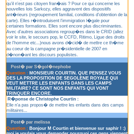
qu'il n'est pas citoyen fran�ais ? Pour ce qui concerne les
nouvelles lois Sarkozy, elles aggravent des dispositifs
ant�rieurs (regroupement familial, conditions d'obtention de la
carte). Elles r�introduisent l'immigration l�gale pour
certaines formations. Elles sont encore plus discriminantes.
Avec d'autres associations regroup�es dans le CRID (allez
voir le site, le secours pop, le CCFD, Ritimo, Ligue des droits
de l'homme etc...)nous avons d�cid� de mettre ce th�me
au coeur de la campagne pr�sidentielle de 2007 en
d�non�ant les discours populistes.
Post� par S�gol�nephobe
Question :
MONSIEUR COURTIN. QUE PENSEZ VOUS
DES LA PROPOSITION DE SEGOLENE ROYALE QUI
VEUT METTRE LES ENFANTS DANS LES CAMPS
MILITAIRE? CE SONT NOS ENFANTS QUI VONT
TRINQUER ENCORE.
R�ponse de Christophe Courtin :
Elle n'a pas propos� de mettre les enfants dans des camps
militaires...
Post� par melissa
Question :
Bonjour M Courtin et bienvenue sur saphir ! :)
moi je voulais vous demander pourquoi ces gens viennent