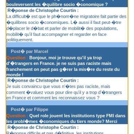
bouleversent les �quilibre socio �conomique ?
R�ponse de Christophe Courtin :
La difficult� est que le ph�nom�ne migratoire fait partie des
�quilibres socio �conomiques. L� aussi il faut peut-�tre
d�placer le d�bat et parler de mobilit� des populations,
mobilit� qu'il faut accompagner et regarder en face
politiquement.
Post� par Marcel
Question :
Bonjour, moi je trouve qu'il ya trop
d'�trangers en France. je ne suis pas raciste mais
franchement on peut pas g�rer la mis�re du reste du
monde !
R�ponse de Christophe Courtin :
Je suis convaincu que vous n'�tes pas raciste, mais
comment �valuez vous pour dire qu'il y a trop d'�trangers
en France et comment les reconnaissez vous ?
Post� par Filippe
Question :
Quel role jouent les institutions type FMI dans
les probl�mes �conomiques du tiers monde? Merci
R�ponse de Christophe Courtin :
R�ponse difficile et pas d�finitive. les institutions