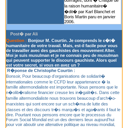
ouvrages, dont � Critique de
la raison humanitaire�
�dit� par Karl Blanchet et
Boris Martin paru en janvier
2006.
Post� par Ali
Question :
Bonjour M. Courtin. Je comprends le c�t�
humanitaire de votre travail. Mais, est-il facile pour vous
de travailler avec des gauchistes des mouvement Alter.
Moi je suis musulman et je ne connais peu de musulman
qui peuvent supporter le discours gauchiste. Alors quel
est votre secret, si vous en avez un ?
R�ponse de Christophe Courtin :
Bonsoir, Pour beaucoup d'organisations de solidarit�
internationales comme le CCFD leur appartenance � la
famille altermondialiste est importante. Nous pensons que le
n�olib�ralisme financier creuse les in�galit�s. Dans cette
famille altermondialiste nous trouvons beaucoup d'arch�o-
marxistes qui sont encore sur un sch�ma de lutte des
classes et des discours tr�s marqu�s et aga�ants il faut le
dire. Pourtant nous pensons encore que le processus du
Forum Social Mondial est un des derniers lieux aujourd'hui
pour voir aboutir une altenative politique au niveau mondial,