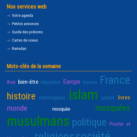
Nos services web
Votre agenda
Petites annonces
Guide des prénoms
Cartes de voeux
Ramadan
Mots-clés de la semaine
France
Europe
bien-être
Asie
éducation
femmes
islam
histoire
livres
interreligieux
justice
mosquées
monde
mosquée
musulmans
politique
Proche et
société
religions