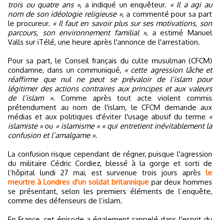
trois ou quatre ans »
, a indiqué un enquêteur.
« Il a agi au
nom de son idéologie religieuse »
, a commenté pour sa part
le procureur.
« Il faut en savoir plus sur ses motivations, son
parcours, son environnement familial »
, a estimé Manuel
Valls sur iTélé, une heure après l'annonce de l'arrestation.
Pour sa part, le Conseil français du culte musulman (CFCM)
condamne, dans un communiqué,
« cette agression lâche et
réaffirme que nul ne peut se prévaloir de l’islam pour
légitimer des actions contraires aux principes et aux valeurs
de l’islam »
. Comme après tout acte violent commis
prétendument au nom de l'islam, le CFCM demande aux
médias et aux politiques d'éviter l'usage abusif du terme
«
islamiste »
ou
« islamisme »
« qui entretient inévitablement la
confusion et l’amalgame »
.
La confusion risque cependant de régner, puisque l'agression
du militaire Cédric Cordiez, blessé à la gorge et sorti de
l’hôpital lundi 27 mai, est survenue trois jours après
le
meurtre à Londres d'un soldat britannique
par deux hommes
se présentant, selon les premiers éléments de l’enquête,
comme des défenseurs de l’islam.
En France, cet épisode a également rappelé dans l'esprit du