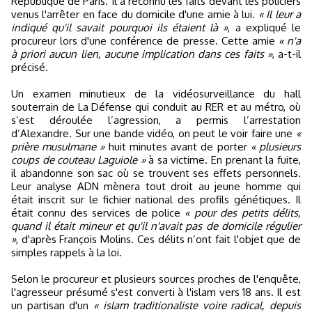
République de Paris. Il a reconnu les faits devant les policiers
venus l'arrêter en face du domicile d'une amie à lui.
« Il leur a
indiqué qu'il savait pourquoi ils étaient là »
, a expliqué le
procureur lors d'une conférence de presse. Cette amie
« n'a
à priori aucun lien, aucune implication dans ces faits »
, a-t-il
précisé.
Un examen minutieux de la vidéosurveillance du hall
souterrain de La Défense qui conduit au RER et au métro, où
s’est déroulée l’agression, a permis l’arrestation
d’Alexandre. Sur une bande vidéo, on peut le voir faire une
«
prière musulmane »
huit minutes avant de porter
« plusieurs
coups de couteau Laguiole »
à sa victime. En prenant la fuite,
il abandonne son sac où se trouvent ses effets personnels.
Leur analyse ADN mènera tout droit au jeune homme qui
était inscrit sur le fichier national des profils génétiques. Il
était connu des services de police
« pour des petits délits,
quand il était mineur et qu'il n'avait pas de domicile régulier
»
, d'après François Molins. Ces délits n’ont fait l'objet que de
simples rappels à la loi.
Selon le procureur et plusieurs sources proches de l'enquête,
l'agresseur présumé s'est converti à l'islam vers 18 ans. Il est
un partisan d'un
« islam traditionaliste voire radical, depuis