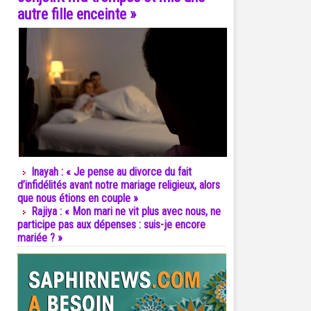
autre fille enceinte »
Inayah : « Je pense au divorce du fait
d’infidélités avant notre mariage religieux, alors
que nous étions en couple »
Rajiya : « Mon mari ne vit plus avec nous, ne
participe pas aux dépenses : suis-je encore
mariée ? »