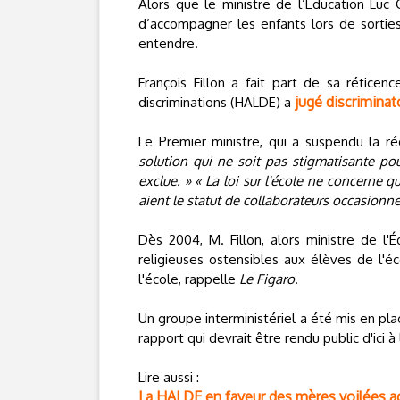
Alors que le ministre de l’Education Luc C
d’accompagner les enfants lors de sortie
entendre.
François Fillon a fait part de sa réticen
jugé discriminat
discriminations (HALDE) a
Le Premier ministre, qui a suspendu la réd
solution qui ne soit pas stigmatisante pou
exclue. »
« La loi sur l'école ne concerne q
aient le statut de collaborateurs occasionne
Dès 2004, M. Fillon, alors ministre de l'É
religieuses ostensibles aux élèves de l'é
l'école, rappelle
Le Figaro
.
Un groupe interministériel a été mis en pla
rapport qui devrait être rendu public d'ici à
Lire aussi :
La HALDE en faveur des mères voilées 