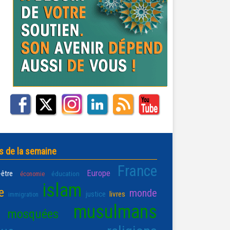
s de la semaine
France
Europe
-être
éducation
économie
islam
e
monde
justice
livres
immigration
musulmans
mosquées