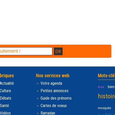
briques
Nos services web
Mots-clé
Actualité
Votre agenda
bien
Asie
Culture
Petites annonces
histoir
Débats
Guide des prénoms
Santé
Cartes de voeux
mosquée
Vidéos
Ramadan