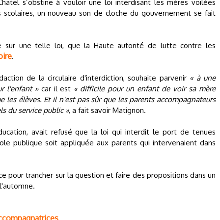
hatel s’obstine à vouloir une loi interdisant les mères voilées
s scolaires, un nouveau son de cloche du gouvernement se fait
ce sur une telle loi, que la Haute autorité de lutte contre les
oire
.
action de la circulaire d'interdiction, souhaite parvenir
« à une
r l'enfant »
car il est
« difficile pour un enfant de voir sa mère
ue les élèves. Et il n'est pas sûr que les parents accompagnateurs
ls du service public »
, a fait savoir Matignon.
ducation, avait refusé que la loi qui interdit le port de tenues
cole publique soit appliquée aux parents qui intervenaient dans
ce pour trancher sur la question et faire des propositions dans un
 l'automne.
accompagnatrices