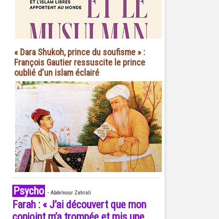
« Dara Shukoh, prince du soufisme » :
François Gautier ressuscite le prince
oublié d'un islam éclairé
Psycho
-
Abdelnour Zahrali
Farah : « J’ai découvert que mon
conjoint m’a trompée et mis une