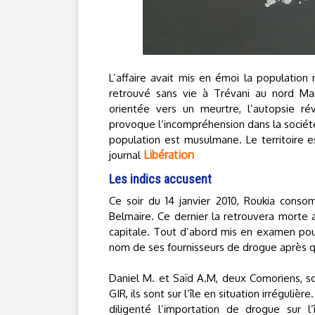
L’affaire avait mis en émoi la population 
retrouvé sans vie à Trévani au nord Ma
orientée vers un meurtre, l’autopsie r
provoque l’incompréhension dans la sociét
population est musulmane. Le territoire e
Libération
journal
Les indics accusent
Ce soir du 14 janvier 2010, Roukia conso
Belmaire. Ce dernier la retrouvera morte a
capitale. Tout d’abord mis en examen pour
nom de ses fournisseurs de drogue après q
Daniel M. et Saïd A.M, deux Comoriens, son
GIR, ils sont sur l’île en situation irréguli
diligenté l’importation de drogue sur l’