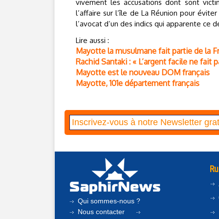
vivement les accusations dont sont vict
l’affaire sur l’île de La Réunion pour évit
l’avocat d’un des indics qui apparente ce
Lire aussi :
Mayotte la musulmane fait partie de la F
Rachid Santaki : « L’argent facile ne fait 
Mayotte est le nouveau DOM français
Mayotte, 101e département français
Ru
Qui sommes-nous ?
Nous contacter