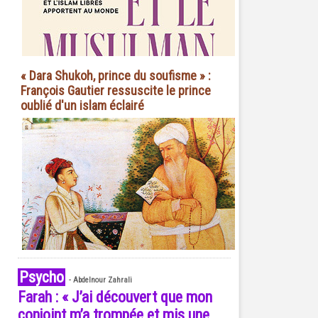
« Dara Shukoh, prince du soufisme » :
François Gautier ressuscite le prince
oublié d'un islam éclairé
Psycho
-
Abdelnour Zahrali
Farah : « J’ai découvert que mon
conjoint m’a trompée et mis une