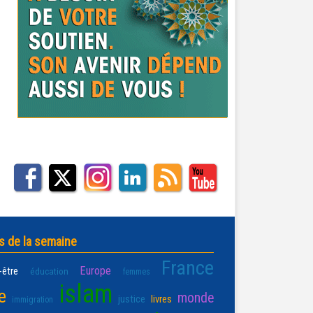
s de la semaine
France
Europe
-être
éducation
femmes
islam
e
monde
justice
livres
immigration