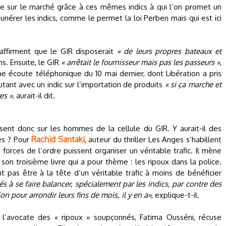
ise sur le marché grâce à ces mêmes indics à qui l’on promet un
munérer les indics, comme le permet la loi Perben mais qui est ici
s affirment que le GIR disposerait
« de leurs propres bateaux et
ns. Ensuite, le GIR
« arrêtait le fournisseur mais pas les passeurs »
,
e écoute téléphonique du 10 mai dernier, dont Libération a pris
tant avec un indic sur l’importation de produits
« si ça marche et
es »
, aurait-il dit.
sent donc sur les hommes de la cellule du GIR. Y aurait-il des
Rachid Santaki
es ? Pour
, auteur du thriller Les Anges s’habillent
s forces de l’ordre puissent organiser un véritable trafic. Il mène
son troisième livre qui a pour thème : les ripoux dans la police.
nt pas être à la tête d’un véritable trafic à moins de bénéficier
és à se faire balancer, spécialement par les indics, par contre des
tion pour arrondir leurs fins de mois, il y en a»
, explique-t-il.
t l’avocate des « ripoux » soupçonnés, Fatima Ousséni, récuse