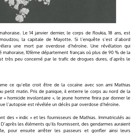
mahoraise. Le 14 janvier dernier, le corps de Roukia, 18 ans, est
moudzou, la capitale de Mayotte. Si l’enquête s’est d’abord
évélera une mort par overdose d’héroïne. Une révélation qui
é mahoraise, 101ème département français où plus de 90 % de la
st très peu concerné par le trafic de drogues dures, d’après le
mme ce qu’elle croit être de la cocaïne avec son ami Mathias
u petit matin. Pris de panique, il enterre le corps au nord de la
 « homicide involontaire », le jeune homme finira par donner le
ue l’autopsie est révélée un décès par overdose d’héroïne.
t des « indic » et les fournisseurs de Mathias. Immatriculés au
ère. D’après les éléments qu’ils fournissent, des gendarmes auraient
île, pour ensuite arrêter les passeurs et gonfler ainsi leurs