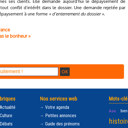
imes ses clients. Elle demande aujourd’hui le dépaysement de
er tout conflit d’intérêt dans le dossier. Une demande rejetée par
 dépaysement à une forme
« d’enterrement du dossier »
.
rance
pas le bonheur »
briques
Nos services web
Mots-clé
Actualité
Votre agenda
bien
Asie
Culture
Petites annonces
histoir
Débats
Guide des prénoms