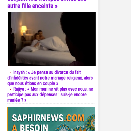
autre fille enceinte »
Inayah : « Je pense au divorce du fait
d’infidélités avant notre mariage religieux, alors
que nous étions en couple »
Rajiya : « Mon mari ne vit plus avec nous, ne
participe pas aux dépenses : suis-je encore
mariée ? »