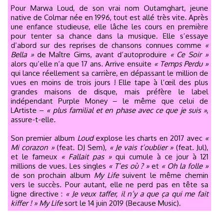
Pour Marwa Loud, de son vrai nom Outamghart, jeune
native de Colmar née en 1996, tout est allé très vite. Après
une enfance studieuse, elle lâche les cours en première
pour tenter sa chance dans la musique. Elle s’essaye
d’abord sur des reprises de chansons connues comme
«
Bella »
de Maître Gims, avant d’autoproduire
« Ce Soir »
alors qu’elle n’a que 17 ans. Arrive ensuite
« Temps Perdu »
qui lance réellement sa carrière, en dépassant le million de
vues en moins de trois jours ! Elle tape à l’œil des plus
grandes maisons de disque, mais préfère le label
indépendant Purple Money – le même que celui de
LArtiste –
« plus familial et en phase avec ce que je suis »
,
assure-t-elle.
Son premier album
Loud
explose les charts en 2017 avec
«
Mi corazon »
(feat. DJ Sem),
« Je vais t’oublier »
(feat. Jul),
et le fameux
« Fallait pas »
qui cumule à ce jour à 121
millions de vues. Les singles
« T’es où ? »
et
« Oh la folle »
de son prochain album
My Life
suivent le même chemin
vers le succès. Pour autant, elle ne perd pas en tête sa
ligne directive :
« Je veux taffer, il n’y a que ça qui me fait
kiffer ! »
My Life
sort le 14 juin 2019 (Because Music).