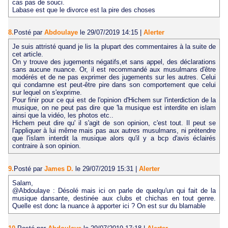
cas pas de souci.
Labase est que le divorce est la pire des choses
8.
Posté par
Abdoulaye
le 29/07/2019 14:15
|
Alerter
Je suis attristé quand je lis la plupart des commentaires à la suite de
cet article.
On y trouve des jugements négatifs,et sans appel, des déclarations
sans aucune nuance. Or, il est recommandé aux musulmans d'être
modérés et de ne pas exprimer des jugements sur les autres. Celui
qui condamne est peut-être pire dans son comportement que celui
sur lequel on s'exprime.
Pour finir pour ce qui est de l'opinion d'Hichem sur l'interdiction de la
musique, on ne peut pas dire que 'la musique est interdite en islam
ainsi que la vidéo, les photos etc..
Hichem peut dire qu' il s'agit de son opinion, c'est tout. Il peut se
l'appliquer à lui même mais pas aux autres musulmans, ni prétendre
que l'islam interdit la musique alors qu'il y a bcp d'avis éclairés
contraire à son opinion.
9.
Posté par
James D.
le 29/07/2019 15:31
|
Alerter
Salam,
@Abdoulaye : Désolé mais ici on parle de quelqu'un qui fait de la
musique dansante, destinée aux clubs et chichas en tout genre.
Quelle est donc la nuance à apporter ici ? On est sur du blamable