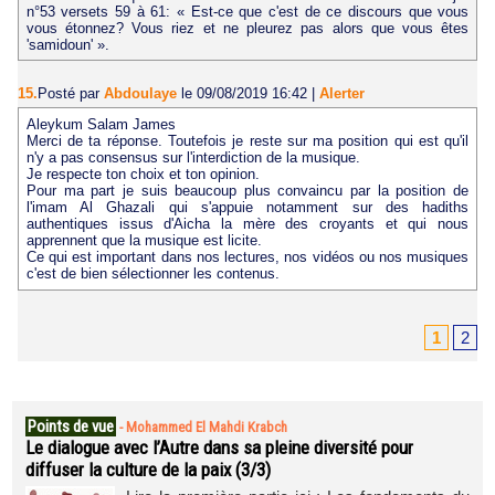
n°53 versets 59 à 61: « Est-ce que c'est de ce discours que vous
vous étonnez? Vous riez et ne pleurez pas alors que vous êtes
'samidoun' ».
15.
Posté par
Abdoulaye
le 09/08/2019 16:42
|
Alerter
Aleykum Salam James
Merci de ta réponse. Toutefois je reste sur ma position qui est qu'il
n'y a pas consensus sur l'interdiction de la musique.
Je respecte ton choix et ton opinion.
Pour ma part je suis beaucoup plus convaincu par la position de
l'imam Al Ghazali qui s'appuie notamment sur des hadiths
authentiques issus d'Aicha la mère des croyants et qui nous
apprennent que la musique est licite.
Ce qui est important dans nos lectures, nos vidéos ou nos musiques
c'est de bien sélectionner les contenus.
1
2
Points de vue
-
Mohammed El Mahdi Krabch
Le dialogue avec l’Autre dans sa pleine diversité pour
diffuser la culture de la paix (3/3)