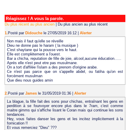
Réagissez ! A vous la parole.
Du plus récent au plus ancien
|
Du plus ancien au plus récent
1.
Posté par
Didouche
le 27/05/2019 16:12
|
Alerter
Non mais il faut qu'elle se réveille
Dieu ne donne pas le haram ( la musique )
C'est shaytane qui la pousse vers le haut.
Elle est complètement a l'ouest.
Bar a chicha, reputation de fille de joie, alcool,aucune éducation......
Après elle n'est peut etre pas musulmane.
On a tort d'affilée l'islam a des prenom d'origine arabe.
Ce n'est pas parce que on s'appelle abdel, ou fatiha qu'on est
forcément musulman
Que dieu nous guides amin
2.
Posté par
James
le 31/05/2019 01:36
|
Alerter
La blague, la fille fait des sons pour chichas, entraînant les gens en
perdition à se fourvoyer encore plus dans le 7ram, c'est comme
maitre gimms qui s'affiche lisant le Coran mais qui continue les sons
tendances.
Hey, vous faites danser les gens et les incitez implicitement à la
fornication !!
Et vous remerciez "Dieu" ???