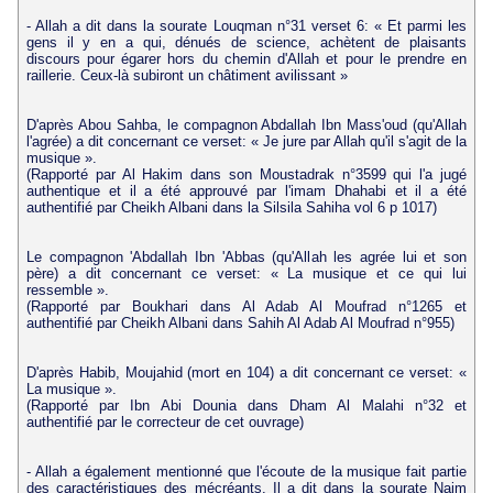
- Allah a dit dans la sourate Louqman n°31 verset 6: « Et parmi les
gens il y en a qui, dénués de science, achètent de plaisants
discours pour égarer hors du chemin d'Allah et pour le prendre en
raillerie. Ceux-là subiront un châtiment avilissant »
D'après Abou Sahba, le compagnon Abdallah Ibn Mass'oud (qu'Allah
l'agrée) a dit concernant ce verset: « Je jure par Allah qu'il s'agit de la
musique ».
(Rapporté par Al Hakim dans son Moustadrak n°3599 qui l'a jugé
authentique et il a été approuvé par l'imam Dhahabi et il a été
authentifié par Cheikh Albani dans la Silsila Sahiha vol 6 p 1017)
Le compagnon 'Abdallah Ibn 'Abbas (qu'Allah les agrée lui et son
père) a dit concernant ce verset: « La musique et ce qui lui
ressemble ».
(Rapporté par Boukhari dans Al Adab Al Moufrad n°1265 et
authentifié par Cheikh Albani dans Sahih Al Adab Al Moufrad n°955)
D'après Habib, Moujahid (mort en 104) a dit concernant ce verset: «
La musique ».
(Rapporté par Ibn Abi Dounia dans Dham Al Malahi n°32 et
authentifié par le correcteur de cet ouvrage)
- Allah a également mentionné que l'écoute de la musique fait partie
des caractéristiques des mécréants. Il a dit dans la sourate Najm