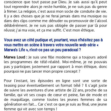
conscience que tout passe par Dieu. Je sais aussi qu’il peut
tout reprendre alors je reste humble, je ne suis pas du genre
à frimer. La religion, c’est aussi mon socle de conduite de vie.
Il y a des choses que je ne ferai jamais dans ma musique ou
dans des clips comme me dénuder ou promouvoir de l’alcool
délibérément. Je ne suis pas obligée de passer par là pour
réussir, j’ai ma voix, et ça me suffit. C’est mon éthique.
Vous avez un côté pudique et, pourtant, vous n’hésitez pas à
vous mettre en scène à travers votre nouvelle web-série «
Marwa’s Life », n’est-ce pas un peu paradoxal ?
Marwa Loud :
Je suis une fille moderne qui a toujours adoré
les programmes de télé-réalité. Moi-même, je ne pouvais
pas y participer, justement par rapport à mon éthique, donc
pourquoi ne pas lancer mon propre concept ?
Pour l’instant, les épisodes en ligne sont une sorte de
teasing pour éventuellement un format télé ? Il s’agit juste
de suivre les aventures d’une artiste de 22 ans, proche de sa
famille, qui vit ses coups de cœur et peine, fan de mode et
de maquillage, comme toutes les jeunes femmes de sa
génération en fait… Car c’est ce que je suis au final, une jeune
femme qui vit avec son temps !