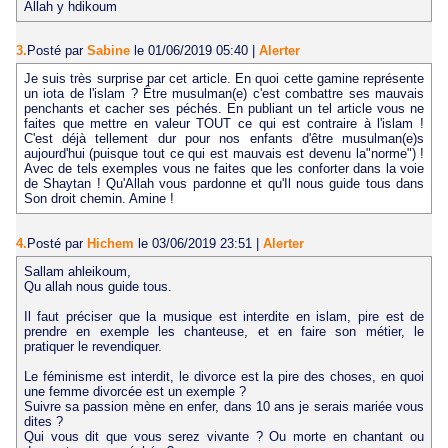
Allah y hdikoum
3.
Posté par
Sabine
le 01/06/2019 05:40
|
Alerter
Je suis très surprise par cet article. En quoi cette gamine représente
un iota de l'islam ? Être musulman(e) c'est combattre ses mauvais
penchants et cacher ses péchés. En publiant un tel article vous ne
faites que mettre en valeur TOUT ce qui est contraire à l'islam !
C'est déjà tellement dur pour nos enfants d'être musulman(e)s
aujourd'hui (puisque tout ce qui est mauvais est devenu la"norme") !
Avec de tels exemples vous ne faites que les conforter dans la voie
de Shaytan ! Qu'Allah vous pardonne et qu'Il nous guide tous dans
Son droit chemin. Amine !
4.
Posté par
Hichem
le 03/06/2019 23:51
|
Alerter
Sallam ahleikoum,
Qu allah nous guide tous.
Il faut préciser que la musique est interdite en islam, pire est de
prendre en exemple les chanteuse, et en faire son métier, le
pratiquer le revendiquer.
Le féminisme est interdit, le divorce est la pire des choses, en quoi
une femme divorcée est un exemple ?
Suivre sa passion mène en enfer, dans 10 ans je serais mariée vous
dites ?
Qui vous dit que vous serez vivante ? Ou morte en chantant ou