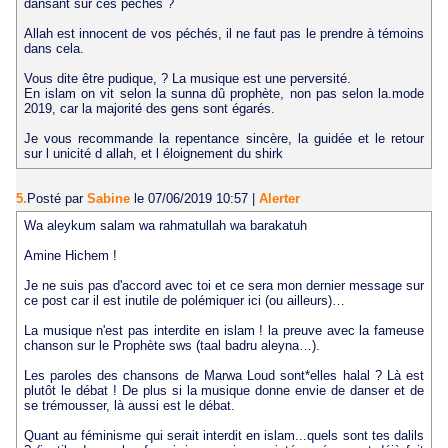
dansant sur ces péchés ?
Allah est innocent de vos péchés, il ne faut pas le prendre à témoins
dans cela.
Vous dite être pudique, ? La musique est une perversité.
En islam on vit selon la sunna dû prophète, non pas selon la.mode
2019, car la majorité des gens sont égarés.
Je vous recommande la repentance sincère, la guidée et le retour
sur l unicité d allah, et l éloignement du shirk
5.
Posté par
Sabine
le 07/06/2019 10:57
|
Alerter
Wa aleykum salam wa rahmatullah wa barakatuh
Amine Hichem !
Je ne suis pas d'accord avec toi et ce sera mon dernier message sur
ce post car il est inutile de polémiquer ici (ou ailleurs)…
La musique n'est pas interdite en islam ! la preuve avec la fameuse
chanson sur le Prophète sws (taal badru aleyna…).
Les paroles des chansons de Marwa Loud sont*elles halal ? Là est
plutôt le débat ! De plus si la musique donne envie de danser et de
se trémousser, là aussi est le débat.
Quant au féminisme qui serait interdit en islam...quels sont tes dalils