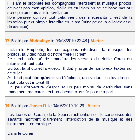
l. Islam le prophète les compagnons interdisent la musique photos,
ce n'est pas mon opinion, d'ailleurs en islam on ne se base pas sur
son opinion mais sur le révélation.
libre pensée opinion tout cela vient des mécréants c est de la
imitation pur et simple interdite en islam (principe de la alliance et du
désavoeux)
13.
Posté par
Abdoulaye
le 03/08/2019 22:48
|
Alerter
L'islam.le Prophète, les compagnons interdisent la musique, les
photos, la vidéo nous dit notre frère Hichem.
Je serai intéressé de connaître les versets du Noble Coran qui
interdisent tout cela...
Surtout la photo et la vidéo... Il doit y avoir de nombreux textes sur
ce sujet...
Au fond peut-être qu'avoir un téléphone, une voiture, un lave linge...
Tout cela est interdit.!!!!
Un peu d'ouverture d'esprit et un peu moins de certitudes sans
fondement me paraissent un chemin plus sûr pour ma part..
14.
Posté par
James D.
le 04/08/2019 10:26
|
Alerter
Les textes du Coran, de la Sounna authentique et le consensus des
savants montrent clairement l'interdiction de la musique et des
instruments de musique.
Dans le Coran