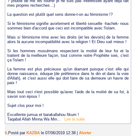
? (inutile de me les fournir je ne suis pas intéressée ayant déjà fait
mes propres recherches…)
La question est plutôt quel sens donne-t-on au féminisme !?
Si le féminisme signifie avortement et liberté sexuelle -hachek- nous
sommes bien d'accord que ceci est incompatible avec l'islam.
Mais si féminisme rime avec les droits (et les devoirs) de la femme
alors là aucune incompatibilité avec la religion ! Et Dieu sait mieux !
Si les hommes musulmans respectent la moitié de leur foi et la
traitent de la meilleure façon, tout comme notre Prophète sws, c'est
ça l'islam !
La femme est plus précieuse qu'un diamant puisque c'est elle qui
donne naissance, éduque (de préférence dans le din et dans la voie
d'Allah), et c'est aussi elle qui doit faire de sa demeure un havre de
paix !
Mais tout ceci n'est possible qu'avec l'aide de la moitié de sa foi, à
savoir son époux !
Sujet clos pour moi !
Excellente jumua et barakallahou fikum !
Taqabal Allah Minna Wa Min...
Lire la suite
6.
Posté par
KAZBA
le 07/06/2019 12:38
|
Alerter