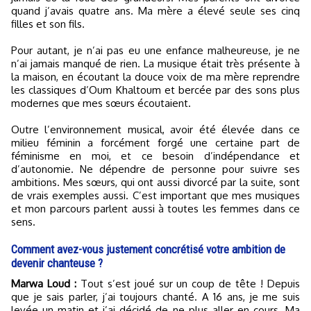
quand j’avais quatre ans. Ma mère a élevé seule ses cinq
filles et son fils.
Pour autant, je n’ai pas eu une enfance malheureuse, je ne
n’ai jamais manqué de rien. La musique était très présente à
la maison, en écoutant la douce voix de ma mère reprendre
les classiques d’Oum Khaltoum et bercée par des sons plus
modernes que mes sœurs écoutaient.
Outre l’environnement musical, avoir été élevée dans ce
milieu féminin a forcément forgé une certaine part de
féminisme en moi, et ce besoin d’indépendance et
d’autonomie. Ne dépendre de personne pour suivre ses
ambitions. Mes sœurs, qui ont aussi divorcé par la suite, sont
de vrais exemples aussi. C’est important que mes musiques
et mon parcours parlent aussi à toutes les femmes dans ce
sens.
Comment avez-vous justement concrétisé votre ambition de
devenir chanteuse ?
Marwa Loud :
Tout s’est joué sur un coup de tête ! Depuis
que je sais parler, j’ai toujours chanté. A 16 ans, je me suis
levée un matin et j’ai décidé de ne plus aller en cours. Ma