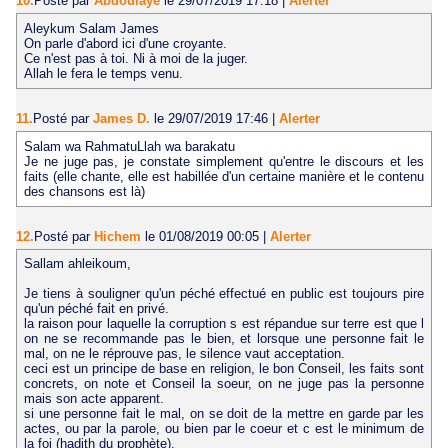
10.
Posté par
Abdoulaye
le 29/07/2019 17:18
|
Alerter
Aleykum Salam James
On parle d'abord ici d'une croyante.
Ce n'est pas à toi. Ni à moi de la juger.
Allah le fera le temps venu.
11.
Posté par
James D.
le 29/07/2019 17:46
|
Alerter
Salam wa RahmatuLlah wa barakatu
Je ne juge pas, je constate simplement qu'entre le discours et les
faits (elle chante, elle est habillée d'un certaine manière et le contenu
des chansons est là)
12.
Posté par
Hichem
le 01/08/2019 00:05
|
Alerter
Sallam ahleikoum,
Je tiens à souligner qu'un péché effectué en public est toujours pire
qu'un péché fait en privé.
la raison pour laquelle la corruption s est répandue sur terre est que l
on ne se recommande pas le bien, et lorsque une personne fait le
mal, on ne le réprouve pas, le silence vaut acceptation.
ceci est un principe de base en religion, le bon Conseil, les faits sont
concrets, on note et Conseil la soeur, on ne juge pas la personne
mais son acte apparent.
si une personne fait le mal, on se doit de la mettre en garde par les
actes, ou par la parole, ou bien par le coeur et c est le minimum de
la foi (hadith du prophète).