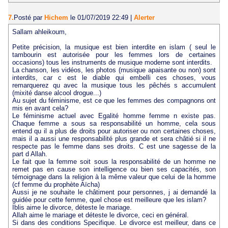
7.
Posté par
Hichem
le 01/07/2019 22:49
|
Alerter
Sallam ahleikoum,
Petite précision, la musique est bien interdite en islam ( seul le
tambourin est autorisée pour les femmes lors de certaines
occasions) tous les instruments de musique moderne sont interdits.
La chanson, les vidéos, les photos (musique apaisante ou non) sont
interdits, car c est le diable qui embelli ces choses, vous
remarquerez qu avec la musique tous les pêchés s accumulent
(mixité danse alcool drogue...)
Au sujet du féminisme, est ce que les femmes des compagnons ont
mis en avant cela?
Le féminisme actuel avec Egalité homme femme n existe pas.
Chaque femme a sous sa responsabilité un homme, cela sous
entend qu il a plus de droits pour autoriser ou non certaines choses,
mais il a aussi une responsabilité plus grande et sera châtié si il ne
respecte pas le femme dans ses droits. C est une sagesse de la
part d Allah.
Le fait que la femme soit sous la responsabilité de un homme ne
remet pas en cause son intelligence ou bien ses capacités, son
témoignage dans la religion à la même valeur que celui de la homme
(cf femme du prophète Aïcha)
Aussi je ne souhaite le châtiment pour personnes, j ai demandé la
guidée pour cette femme, quel chose est meilleure que les islam?
Iblis aime le divorce, déteste le mariage.
Allah aime le mariage et déteste le divorce, ceci en général.
Si dans des conditions Specifique. Le divorce est meilleur, dans ce