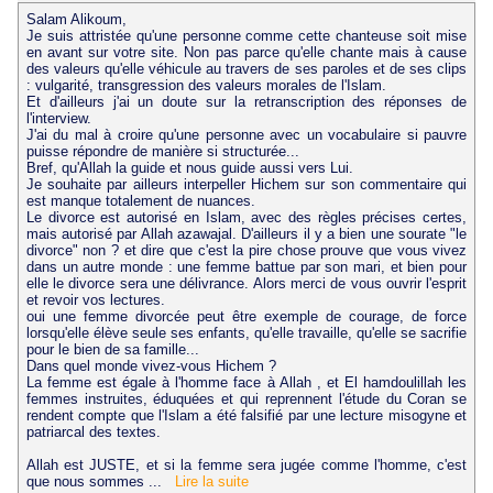
Salam Alikoum,
Je suis attristée qu'une personne comme cette chanteuse soit mise
en avant sur votre site. Non pas parce qu'elle chante mais à cause
des valeurs qu'elle véhicule au travers de ses paroles et de ses clips
: vulgarité, transgression des valeurs morales de l'Islam.
Et d'ailleurs j'ai un doute sur la retranscription des réponses de
l'interview.
J'ai du mal à croire qu'une personne avec un vocabulaire si pauvre
puisse répondre de manière si structurée...
Bref, qu'Allah la guide et nous guide aussi vers Lui.
Je souhaite par ailleurs interpeller Hichem sur son commentaire qui
est manque totalement de nuances.
Le divorce est autorisé en Islam, avec des règles précises certes,
mais autorisé par Allah azawajal. D'ailleurs il y a bien une sourate "le
divorce" non ? et dire que c'est la pire chose prouve que vous vivez
dans un autre monde : une femme battue par son mari, et bien pour
elle le divorce sera une délivrance. Alors merci de vous ouvrir l'esprit
et revoir vos lectures.
oui une femme divorcée peut être exemple de courage, de force
lorsqu'elle élève seule ses enfants, qu'elle travaille, qu'elle se sacrifie
pour le bien de sa famille...
Dans quel monde vivez-vous Hichem ?
La femme est égale à l'homme face à Allah , et El hamdoulillah les
femmes instruites, éduquées et qui reprennent l'étude du Coran se
rendent compte que l'Islam a été falsifié par une lecture misogyne et
patriarcal des textes.
Allah est JUSTE, et si la femme sera jugée comme l'homme, c'est
que nous sommes ...
Lire la suite