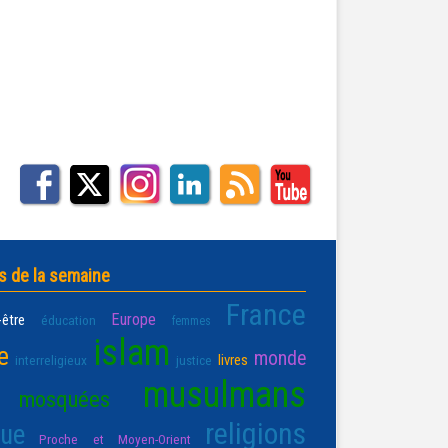
s de la semaine
France
Europe
-être
éducation
femmes
islam
e
monde
livres
interreligieux
justice
musulmans
mosquées
religions
que
Proche et Moyen-Orient