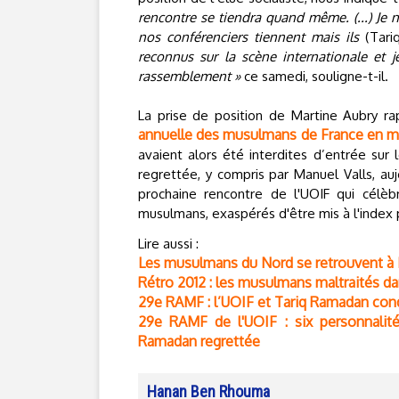
rencontre se tiendra quand même. (...) Je 
nos conférenciers tiennent mais ils
(Tari
reconnus sur la scène internationale et 
rassemblement »
ce samedi, souligne-t-il.
La prise de position de Martine Aubry r
annuelle des musulmans de France en m
avaient alors été interdites d’entrée su
regrettée, y compris par Manuel Valls, auj
prochaine rencontre de l'UOIF qui célè
musulmans, exaspérés d'être mis à l'index 
Lire aussi :
Les musulmans du Nord se retrouvent à L
Rétro 2012 : les musulmans maltraités d
29e RAMF : l’UOIF et Tariq Ramadan con
29e RAMF de l'UOIF : six personnalit
Ramadan regrettée
Hanan Ben Rhouma