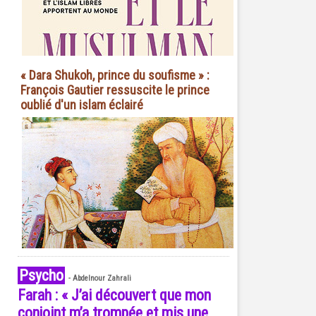
« Dara Shukoh, prince du soufisme » :
François Gautier ressuscite le prince
oublié d'un islam éclairé
Psycho
-
Abdelnour Zahrali
Farah : « J’ai découvert que mon
conjoint m’a trompée et mis une