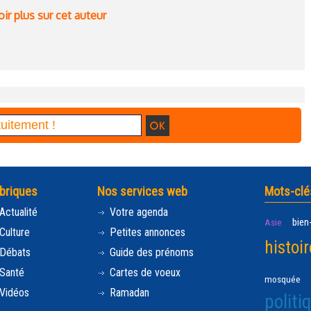
ir plus sur cet auteur
briques
Nos services web
Mots-clé
Actualité
Votre agenda
bien
Asie
Culture
Petites annonces
histoir
Débats
Guide des prénoms
Santé
Cartes de voeux
mosquée
Vidéos
Ramadan
politi