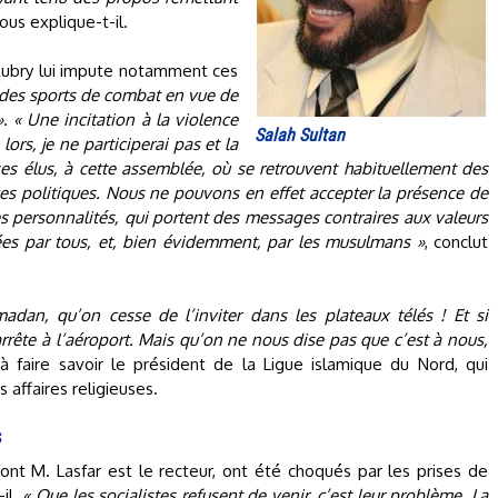
nous explique-t-il.
Aubry lui impute notamment ces
r des sports de combat en vue de
»
.
« Une incitation à la violence
Salah Sultan
lors, je ne participerai pas et la
 ses élus, à cette assemblée, où se retrouvent habituellement des
 politiques. Nous ne pouvons en effet accepter la présence de
nes personnalités, qui portent des messages contraires aux valeurs
gées par tous, et, bien évidemment, par les musulmans »
, conclut
dan, qu’on cesse de l’inviter dans les plateaux télés ! Et si
arrête à l’aéroport. Mais qu’on ne nous dise pas que c’est à nous,
 à faire savoir le président de la Ligue islamique du Nord, qui
 affaires religieuses.
s
ont M. Lasfar est le recteur, ont été choqués par les prises de
-il.
« Que les socialistes refusent de venir, c’est leur problème. La