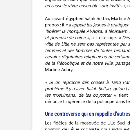
en cause le vivre-ensemble sont invités »
, 
Au savant égyptien Salah Sultan, Martine 
propos : il
« a appelé les jeunes à pratique
"libérer" la mosquée Al-Aqsa, à Jérusalem 
et porteuse de haine »
, a-t-elle jugé.
« Dès 
ville de Lille ne sera pas représentée par
femmes et des hommes de toutes tendances
certains dignitaires religieux ou de certai
de la République et de notre ville, parta
Martine Aubry.
« Si on reproche des choses à Tariq Rama
problème il y a avec Salah Sultan, qu’on l’
les musulmans, de les boycotter »
, tient
dénonce l’ingérence de la politique dans les
Une controverse qui en rappelle d'autre
Les fidèles de la mosquée de Lille-Sud, d
position de l’élue socialiste, nous indique-t