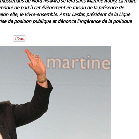
s musulmans du Nord (RAMN) se fera sans Martine Aubry. La maire
prendre de part à cet évènement en raison de la présence de
lon elle, le vivre-ensemble. Amar Lasfar, président de la Ligue
ise de position publique et dénonce l’ingérence de la politique