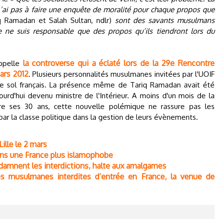
n’ai pas à faire une enquête de moralité pour chaque propos que
q Ramadan et Salah Sultan, ndlr)
sont des savants musulmans
je ne suis responsable que des propos qu’ils tiendront lors du
la controverse qui a éclaté lors de la 29e Rencontre
appelle
ars 2012
. Plusieurs personnalités musulmanes invitées par l'UOIF
r le sol français. La présence même de Tariq Ramadan avait été
ourd'hui devenu ministre de l'Intérieur. A moins d'un mois de la
bre ses 30 ans, cette nouvelle polémique ne rassure pas les
par la classe politique dans la gestion de leurs évènements.
ille le 2 mars
ans une France plus islamophobe
damnent les interdictions, halte aux amalgames
és musulmanes interdites d’entrée en France, la venue de