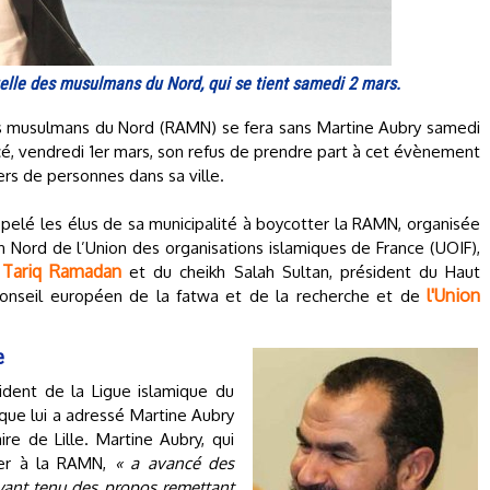
elle des musulmans du Nord, qui se tient samedi 2 mars.
es musulmans du Nord (RAMN) se fera sans Martine Aubry samedi
ncé, vendredi 1er mars, son refus de prendre part à cet évènement
ers de personnes dans sa ville.
elé les élus de sa municipalité à boycotter la RAMN, organisée
on Nord de l’Union des organisations islamiques de France (UOIF),
 Tariq Ramadan
et du cheikh Salah Sultan, président du Haut
l'Union
onseil européen de la fatwa et de la recherche et de
e
ident de la Ligue islamique du
 que lui a adressé Martine Aubry
re de Lille. Martine Aubry, qui
iper à la RAMN,
« a avancé des
yant tenu des propos remettant