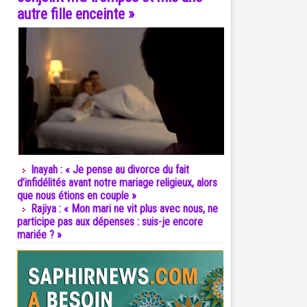
autre fille enceinte »
Inayah : « Je pense au divorce du fait
d’infidélités avant notre mariage religieux, alors
que nous étions en couple »
Rajiya : « Mon mari ne vit plus avec nous, ne
participe pas aux dépenses : suis-je encore
mariée ? »