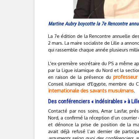
Martine Aubry boycotte la 7e Rencontre annu
La 7e édition de la Rencontre annuelle d
2 mars. La maire socialiste de Lille a anno
qui rassemble chaque année plusieurs milli
L'ex-première secrétaire du PS a même app
par la Ligue islamique du Nord et la secti
professeur
en raison de la présence du
Conseil islamique d'Egypte, membre du C
internationale des savants musulmans
.
Des conférenciers « indésirables » à Lill
Contacté par nos soins, Amar Lasfar, prés
Nord, a confirmé la réception d’un courrier
et dénonce la prise de position de la mai
avait déjà refusé l’an dernier de partic
arguments selon quoi des conférenciers a