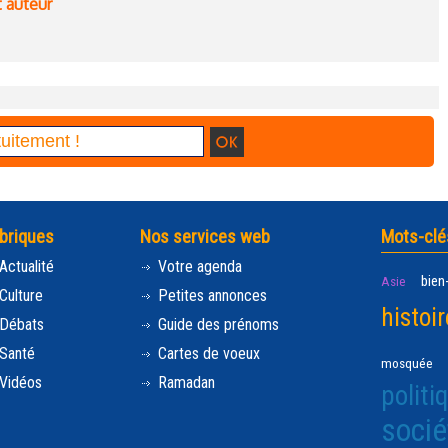
t auteur
briques
Nos services web
Mots-clé
Actualité
Votre agenda
bien
Asie
Culture
Petites annonces
histoir
Débats
Guide des prénoms
Santé
Cartes de voeux
mosquée
Vidéos
Ramadan
politi
socié