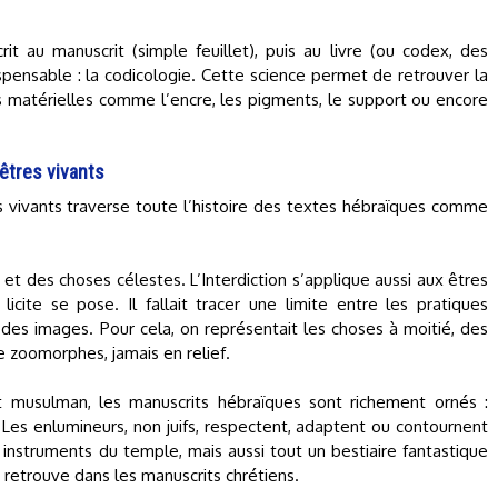
it au manuscrit (simple feuillet), puis au livre (ou codex, des
dispensable : la codicologie. Cette science permet de retrouver la
s matérielles comme l’encre, les pigments, le support ou encore
 êtres vivants
s vivants traverse toute l’histoire des textes hébraïques comme
 et des choses célestes. L’Interdiction s’applique aussi aux êtres
cite se pose. Il fallait tracer une limite entre les pratiques
n des images. Pour cela, on représentait les choses à moitié, des
 zoomorphes, jamais en relief.
 musulman, les manuscrits hébraïques sont richement ornés :
 Les enlumineurs, non juifs, respectent, adaptent ou contournent
es instruments du temple, mais aussi tout un bestiaire fantastique
n retrouve dans les manuscrits chrétiens.