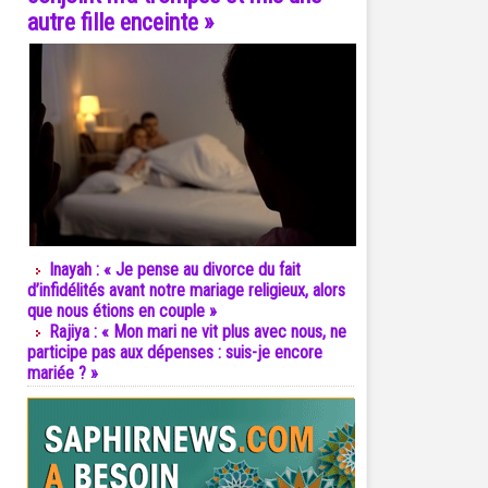
autre fille enceinte »
Inayah : « Je pense au divorce du fait
d’infidélités avant notre mariage religieux, alors
que nous étions en couple »
Rajiya : « Mon mari ne vit plus avec nous, ne
participe pas aux dépenses : suis-je encore
mariée ? »