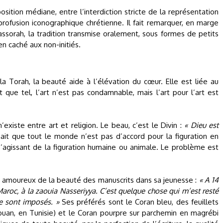
sition médiane, entre l’interdiction stricte de la représentation
 profusion iconographique chrétienne. Il fait remarquer, en marge
ssorah, la tradition transmise oralement, sous formes de petits
n caché aux non-initiés.
 la Torah, la beauté aide à l’élévation du cœur. Elle est liée au
 que tel, l’art n’est pas condamnable, mais l’art pour l’art est
 n’existe entre art et religion. Le beau, c’est le Divin :
« Dieu est
ait que tout le monde n’est pas d’accord pour la figuration en
’agissant de la figuration humaine ou animale. Le problème est
bé amoureux de la beauté des manuscrits dans sa jeunesse :
« A 14
Maroc, à la zaouia Nasseriyya. C’est quelque chose qui m’est resté
se sont imposés. »
Ses préférés sont le Coran bleu, des feuillets
ouan, en Tunisie) et le Coran pourpre sur parchemin en magrébi