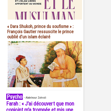
« Dara Shukoh, prince du soufisme » :
François Gautier ressuscite le prince
oublié d'un islam éclairé
Psycho
-
Abdelnour Zahrali
Farah : « J’ai découvert que mon
conjoint m’a trompée et mis une