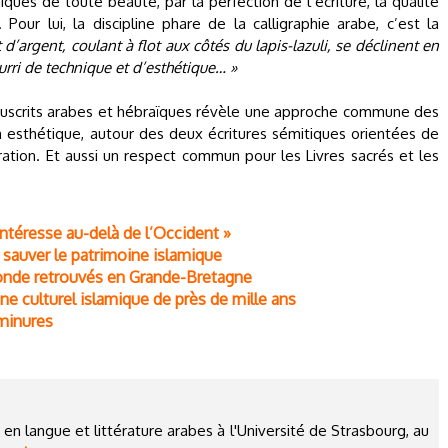
ques de toute beauté, par la perfection de l’écriture, la qualité
our lui, la discipline phare de la calligraphie arabe, c’est la
t d’argent, coulant à flot aux côtés du lapis-lazuli, se déclinent en
urri de technique et d’esthétique… »
nuscrits arabes et hébraïques révèle une approche commune des
n esthétique, autour des deux écritures sémitiques orientées de
ration. Et aussi un respect commun pour les Livres sacrés et les
intéresse au-delà de l’Occident »
 sauver le patrimoine islamique
onde retrouvés en Grande-Bretagne
e culturel islamique de près de mille ans
uminures
en langue et littérature arabes à l'Université de Strasbourg, au