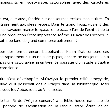
manuscrits en judéo-arabe, calligraphiés avec des caractères
e est, elle aussi, fondée sur des sources écrites manuscrites. En
ontrairement aux idées reçues. Dans le grand Hidjaz vivaient des
és qui savaient manier le
qalam
et le
kalam
, l'art de l'écrit et de la
une production écrite importante. Même s’il avait des scribes, le
rait-il pu faire du grand commerce autrement ?
 sous des formes encore balbutiantes. Karim Ifrak compare ces
end rapidement sur un bout de papier, encore de nos jours. On a
pas une calligraphie, ni un livre. Le passage d’un stade à l’autre
conscience.
crire s’est développée. Mu’awiyya, le premier calife omeyyade,
rouvé qu’il possédait des ouvrages dans sa bibliothèque. Mais
 sous les Abbassides, au VIIIe siècle.
e l’an 75 de l’Hégire, conservé à la Bibliothèque nationale de
te période de sacralisation de la langue arabe écrite et de