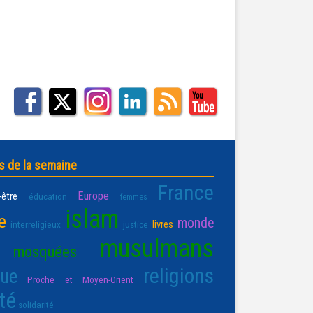
s de la semaine
France
Europe
-être
éducation
femmes
islam
e
monde
livres
interreligieux
justice
musulmans
mosquées
religions
que
Proche et Moyen-Orient
té
solidarité