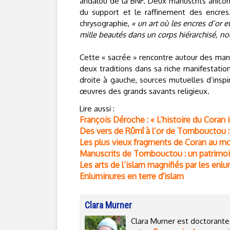
andalou de la BNF. Deux manuscrits aniconi
du support et le raffinement des encres. P
chrysographie,
« un art où les encres d’or e
mille beautés dans un corps hiérarchisé, no
Cette « sacrée » rencontre autour des ma
deux traditions dans sa riche manifestatio
droite à gauche, sources mutuelles d’inspi
œuvres des grands savants religieux.
Lire aussi :
François Déroche : « L’histoire du Coran 
Des vers de Rûmî à l’or de Tombouctou :
Les plus vieux fragments de Coran au m
Manuscrits de Tombouctou : un patrimoin
Les arts de l’islam magnifiés par les enl
Enluminures en terre d'islam
Clara Murner
Clara Murner est doctorante 