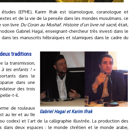
 études (EPHE), Karim Ifrak est islamologue, coranologue et
 Textes et de la vie de la pensée dans les mondes musulmans. ce
e son livre
Du Coran au Mushaf. Histoire d’un livre né sacré
, était,
hodoxe Gabriel Hagaï, enseignant-chercheur très investi dans le
art dans les manuscrits hébraïques et islamiques dans le cadre du
 deux traditions
de la transmission,
 à tes enfants ! »
portants dans le
apparue dans une
ondateur des trois
elle-t-il.
 forme de rouleaux
Gabriel Hagai et Karim Ifrak
t au Ier et au IIe
ou codex) et l’art de la calligraphie illustrée. La production des
ors dans deux espaces : le monde chrétien et le monde arabe,