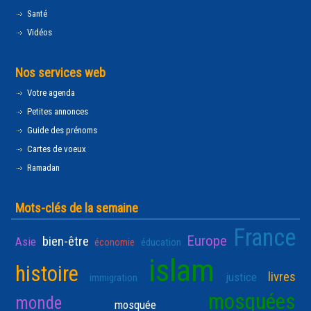
Santé
Vidéos
Nos services web
Votre agenda
Petites annonces
Guide des prénoms
Cartes de voeux
Ramadan
Mots-clés de la semaine
France
Europe
bien-être
Asie
économie
éducation
islam
histoire
livres
justice
immigration
mosquées
monde
mosquée