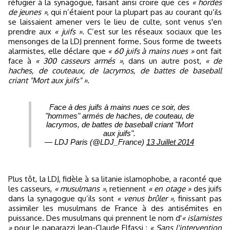
réfugier à la synagogue, faisant ainsi croire que ces
« hordes
de jeunes »
, qui n’étaient pour la plupart pas au courant qu’ils
se laissaient amener vers le lieu de culte, sont venus s'en
prendre aux
« juifs »
. C’est sur les réseaux sociaux que les
mensonges de la LDJ prennent forme. Sous forme de tweets
alarmistes, elle déclare que
« 60 juifs à mains nues »
ont fait
face à
« 300 casseurs armés »
, dans un autre post,
« de
haches, de couteaux, de lacrymos, de battes de baseball
criant "Mort aux juifs" »
.
Face à des juifs à mains nues ce soir, des
"hommes" armés de haches, de couteau, de
lacrymos, de battes de baseball criant "Mort
aux juifs".
— LDJ Paris (@LDJ_France)
13 Juillet 2014
Plus tôt, la LDJ, fidèle à sa litanie islamophobe, a raconté que
les casseurs,
« musulmans »
, retiennent
« en otage »
des juifs
dans la synagogue qu’ils sont
« venus brûler »
, finissant pas
assimiler les musulmans de France à des antisémites en
puissance. Des musulmans qui prennent le nom d'
« islamistes
»
pour le paparazzi Jean-Claude Elfassi :
« Sans l'intervention