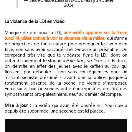
— Jean-Claude Elfassi (@JCElfassi)
14 Juillet
2014
La violence de la LDJ en vidéo
Manque de pot pour la LDJ,
une vidéo apparue sur la Toile
lundi 14 juillet donne à voir la violence de la milice,
qui s'arme
de projectiles de toute nature pour provoquer le camp d'en
face, non sans avoir saccagé une terrasse au préalable. On
comprend très vite que le vidéaste filme la LDJ, dont on
entend clairement le slogan
« Palestine, on t'enc... »
. En face,
on identifie en effet des jeunes avec le keffieh au cou, qui
finissent par débouler - non sans conséquences pour un
militant sioniste présumé - avant que la police, jusque-là
totalement absente de la scène, ne vienne s'interposer.
Entre six et huit personnes ont été interpellées du côté des
sympathisants pro-palestiniens, neuf au dernier décompte.
Mise à jour :
La vidéo qui avait été postée sur YouTube a
depuis été supprimée, une seconde est ici placée.