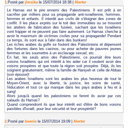
1.
Posté par
jlmsika
le 15/07/2014 18:38
|
Alerter
Le Hamas est le pire ennemi des Palestiniens. Il est prêt à en
sacrifier par milliers pour sa propagande anti-israélienne, hommes,
femmes et enfants. Il interdit aux civils de s'éloigner des zones de
conflit. Il les place exprès sur le toit des immeubles ou se trouvent
les ateliers de fabrication des fusées, sachant que les Israéliens
vont frapper et ne peuvent pas faire autrement. Le Hamas cherche à
avoir le maximum de victimes civiles pour sa propagande! Pendant
ce temps, ils sont eux à l'abri dans des bunkers!
Les riches arabes du golfe se foutent des Palestiniens et dépensent
des fortunes dans les casinos, ou pour acheter de pauvres jeunes
femmes et les soumettre à un esclavage sexuel, etc...
En fait, les seuls amis des Palestiniens, ce pourrait être leurs
voisins Israéliens qui ont intérêt à les aider car il veulent avoir des
voisins prospères et que toute la région soit prospère. Déjà, ils les
soignent gratuitement, même la famille de Haniyeh et celle de Abbas
(son épouse)!
Les arabes Israéliens sont les arabes les plus heureux de tout le
Moyen-Orient, avec la liberté, la justice, les soins de santé,
l'éducation et tout ce qui manque dans les pays arabes à feu et à
sang!
Alors jusqu'à quand les palestiniens se feront ils avoir par ces
salauds du Hamas?
Quand comprendront ils que leur intérêt est d'être de bons voisins
paisibles d'Israël, pour leur sécurité et leur prospérité?
2.
Posté par
beenie
le 15/07/2014 19:09
|
Alerter