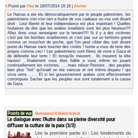
4.
Posté par
Haq
le 18/07/2014 19:18
|
Alerter
Le Hamas a ete elu démocratiquement par le peuple palestinien, les
palestiniens n'en n'on rien a foutre de vos cadeaux ou vos soit disant
droit . Leur liberté et leur indépendance est plus important ! Quelles
foutaises de dire que les arabes israéliens sont les plus heureux!!!!
Allez donc vous renseigner sur le terrain!!!!! Si il y a des victimes
c'est par les bombes israéliennes et c'est pas sur un territoire grand
comme un mouchoir de poche, que l'on peut cibler des soit disant
poste du Hamas sans toucher des civiles ! honte a vous de tenir des
propos comme ceci ! Les palestiniens sont fières de vivre a Gaza et
de défendre leur terre ! Et lorsqu'ils meurent... Ils meurent la tête
hautes! ...finalement vous êtes fidèle a vous même en jouant
continuellement les victimes, .....mais reliser l'histoire , des peuples
bien plus "fort" qu'Israël on ete vaincue et ont même disparu ! qui
vivra verra ....... Et si les gouvernement arabes sont effectivement
corrompues Sacher que les peuples eux sont totalement a la cause
de Gaza
Points de vue
-
Mohammed El Mahdi Krabch
Le dialogue avec l’Autre dans sa pleine diversité pour
diffuser la culture de la paix (3/3)
Lire la première partie ici : Les fondements du