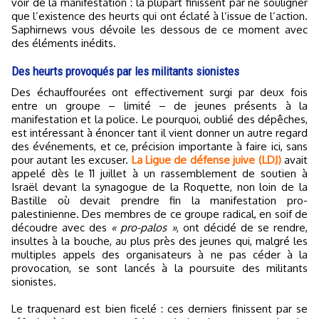
voir de la manifestation : la plupart finissent par ne souligner
que l’existence des heurts qui ont éclaté à l’issue de l’action.
Saphirnews vous dévoile les dessous de ce moment avec
des éléments inédits.
Des heurts provoqués par les militants sionistes
Des échauffourées ont effectivement surgi par deux fois
entre un groupe – limité – de jeunes présents à la
manifestation et la police. Le pourquoi, oublié des dépêches,
est intéressant à énoncer tant il vient donner un autre regard
des événements, et ce, précision importante à faire ici, sans
pour autant les excuser.
La Ligue de défense juive (LDJ)
avait
appelé dès le 11 juillet à un rassemblement de soutien à
Israël devant la synagogue de la Roquette, non loin de la
Bastille où devait prendre fin la manifestation pro-
palestinienne. Des membres de ce groupe radical, en soif de
découdre avec des
« pro-palos »
, ont décidé de se rendre,
insultes à la bouche, au plus près des jeunes qui, malgré les
multiples appels des organisateurs à ne pas céder à la
provocation, se sont lancés à la poursuite des militants
sionistes.
Le traquenard est bien ficelé : ces derniers finissent par se