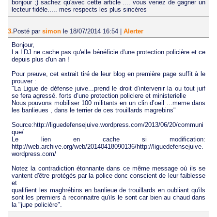
bonjour ;) sachez qu'avec cette article .... vous venez de gagner un
lecteur fidèle..... mes respects les plus sincères
3.
Posté par
simon
le 18/07/2014 16:54
|
Alerter
Bonjour,
La LDJ ne cache pas qu'elle bénéficie d'une protection policière et ce
depuis plus d'un an !
Pour preuve, cet extrait tiré de leur blog en première page suffit à le
prouver :
"La Ligue de défense juive...prend le droit d’intervenir la ou tout juif
se fera agressé. forts d’une protection policiere et ministerielle
Nous pouvons mobiliser 100 militants en un clin d’oeil ...meme dans
les banlieues , dans le terrier de ces trouillards magrebins"
Source:http://liguedefensejuive.wordpress.com/2013/06/20/communi
que/
Le lien en cache si modification:
http://web.archive.org/web/20140418090136/http://liguedefensejuive.
wordpress.com/
Notez la contradiction étonnante dans ce même message où ils se
vantent d'être protégés par la police donc conscient de leur faiblesse
et
qualifient les maghrébins en banlieue de trouillards en oubliant qu'ils
sont les premiers à reconnaitre qu'ils le sont car bien au chaud dans
la "jupe policière".