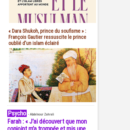
« Dara Shukoh, prince du soufisme » :
François Gautier ressuscite le prince
oublié d'un islam éclairé
Psycho
-
Abdelnour Zahrali
Farah : « J’ai découvert que mon
conjoint m’a trompée et mis une