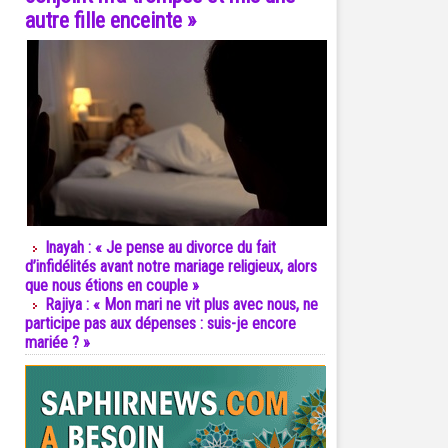
autre fille enceinte »
Inayah : « Je pense au divorce du fait
d’infidélités avant notre mariage religieux, alors
que nous étions en couple »
Rajiya : « Mon mari ne vit plus avec nous, ne
participe pas aux dépenses : suis-je encore
mariée ? »