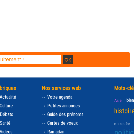
briques
Nos services web
Mots-clé
Actualité
Votre agenda
bien
Asie
Culture
Petites annonces
histoir
Débats
Guide des prénoms
Santé
Cartes de voeux
mosquée
politi
Vidéos
Ramadan