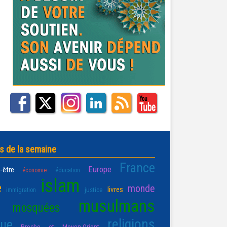
s de la semaine
France
Europe
-être
économie
éducation
islam
e
monde
livres
justice
immigration
musulmans
mosquées
religions
que
Proche et Moyen-Orient