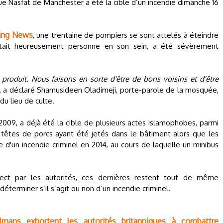
ue Nasfat de Manchester a été la cible d’un incendie dimanche 16
ing News
, une trentaine de pompiers se sont attelés à éteindre
tait heureusement personne en son sein, a été sévèrement
produit. Nous faisons en sorte d'être de bons voisins et d'être
, a déclaré Shamusideen Oladimeji, porte-parole de la mosquée,
du lieu de culte.
2009, a déjà été la cible de plusieurs actes islamophobes, parmi
 têtes de porcs ayant été jetés dans le bâtiment alors que les
e d'un incendie criminel en 2014, au cours de laquelle un minibus
ect par les autorités, ces dernières restent tout de même
terminer s’il s’agit ou non d’un incendie criminel.
lmans exhortent les autorités britanniques à combattre