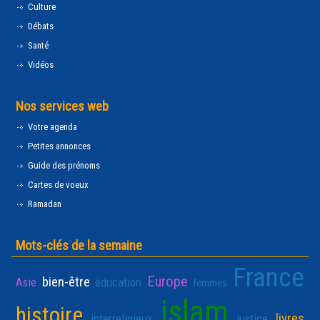
Culture
Débats
Santé
Vidéos
Nos services web
Votre agenda
Petites annonces
Guide des prénoms
Cartes de voeux
Ramadan
Mots-clés de la semaine
France
Europe
bien-être
Asie
éducation
femmes
islam
histoire
livres
interreligieux
justice