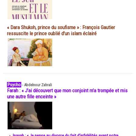
« Dara Shukoh, prince du soufisme » : François Gautier
ressuscite le prince oublié d'un islam éclairé
Psycho
-
Abdelnour Zahrali
Farah : « J’ai découvert que mon conjoint m’a trompée et mis
une autre fille enceinte »
Inayah : « Je pense au divorce du fait d’infidélités avant notre