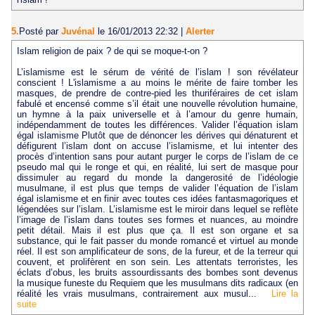
5.
Posté par
Juvénal
le 16/01/2013 22:32
|
Alerter
Islam religion de paix ? de qui se moque-t-on ?
L’islamisme est le sérum de vérité de l’islam ! son révélateur
conscient ! L'islamisme a au moins le mérite de faire tomber les
masques, de prendre de contre-pied les thuriféraires de cet islam
fabulé et encensé comme s’il était une nouvelle révolution humaine,
un hymne à la paix universelle et à l’amour du genre humain,
indépendamment de toutes les différences. Valider l’équation islam
égal islamisme Plutôt que de dénoncer les dérives qui dénaturent et
défigurent l’islam dont on accuse l’islamisme, et lui intenter des
procès d’intention sans pour autant purger le corps de l’islam de ce
pseudo mal qui le ronge et qui, en réalité, lui sert de masque pour
dissimuler au regard du monde la dangerosité de l’idéologie
musulmane, il est plus que temps de valider l’équation de l’islam
égal islamisme et en finir avec toutes ces idées fantasmagoriques et
légendées sur l’islam. L’islamisme est le miroir dans lequel se reflète
l’image de l’islam dans toutes ses formes et nuances, au moindre
petit détail. Mais il est plus que ça. Il est son organe et sa
substance, qui le fait passer du monde romancé et virtuel au monde
réel. Il est son amplificateur de sons, de la fureur, et de la terreur qui
couvent, et prolifèrent en son sein. Les attentats terroristes, les
éclats d’obus, les bruits assourdissants des bombes sont devenus
la musique funeste du Requiem que les musulmans dits radicaux (en
réalité les vrais musulmans, contrairement aux musul...
Lire la
suite