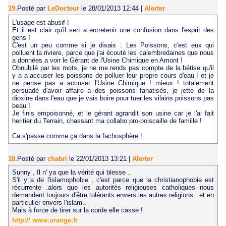
19.
Posté par
LeDocteur
le 28/01/2013 12:44
|
Alerter
L'usage est abusif !
Et il est clair qu'il sert a entretenir une confusion dans l'esprit des
gens !
C'est un peu comme si je disais : Les Poissons, c'est eux qui
polluent la riviere, parce que j'ai écouté les calembredaines que nous
a données a voir le Gérant de l'Usine Chimique en Amont !
Obnubilé par les mots, je ne me rends pas compte de la bétise qu'il
y a a accuser les poissons de polluer leur propre cours d'eau ! et je
ne pense pas a accuser l'Usine Chimique ! mieux ! totalement
persuadé d'avoir affaire a des poissons fanatisés, je jette de la
dioxine dans l'eau que je vais boire pour tuer les vilains poissons pas
beau !
Je finis empoisonné, et le gérant agrandit son usine car je l'ai fait
heritier du Terrain, chassant ma collabo pro-poiscaille de famille !
Ca s'passe comme ça dans la fachosphère !
18.
Posté par
chabri
le 22/01/2013 13:21
|
Alerter
Sunny , Il n' ya que la vérité qui blesse ..
S'il y a de l'islamophobie , c'est parce que la christianophobie est
récurrente .alors que les autorités religieuses catholiques nous
demandent toujours d'être tolérants envers les autres religions.. et en
particulier envers l'islam..
Mais à force de tirer sur la corde elle casse !
http:// www.orange.fr