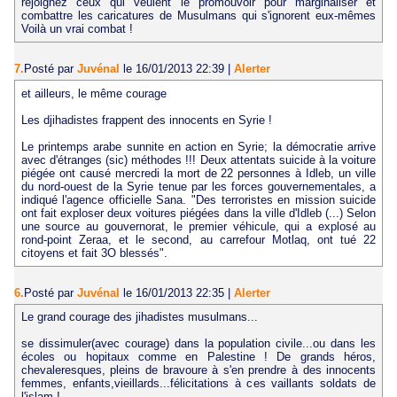
rejoignez ceux qui veulent le promouvoir pour marginaliser et
combattre les caricatures de Musulmans qui s'ignorent eux-mêmes
Voilà un vrai combat !
7.
Posté par
Juvénal
le 16/01/2013 22:39
|
Alerter
et ailleurs, le même courage
Les djihadistes frappent des innocents en Syrie !
Le printemps arabe sunnite en action en Syrie; la démocratie arrive
avec d'étranges (sic) méthodes !!! Deux attentats suicide à la voiture
piégée ont causé mercredi la mort de 22 personnes à Idleb, un ville
du nord-ouest de la Syrie tenue par les forces gouvernementales, a
indiqué l'agence officielle Sana. "Des terroristes en mission suicide
ont fait exploser deux voitures piégées dans la ville d'Idleb (...) Selon
une source au gouvernorat, le premier véhicule, qui a explosé au
rond-point Zeraa, et le second, au carrefour Motlaq, ont tué 22
citoyens et fait 3O blessés".
6.
Posté par
Juvénal
le 16/01/2013 22:35
|
Alerter
Le grand courage des jihadistes musulmans...
se dissimuler(avec courage) dans la population civile...ou dans les
écoles ou hopitaux comme en Palestine ! De grands héros,
chevaleresques, pleins de bravoure à s'en prendre à des innocents
femmes, enfants,vieillards...félicitations à ces vaillants soldats de
l'islam !