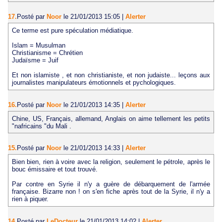
17.
Posté par
Noor
le 21/01/2013 15:05
|
Alerter
Ce terme est pure spéculation médiatique.
Islam = Musulman
Christianisme = Chrétien
Judaïsme = Juif
Et non islamiste , et non christianiste, et non judaiste... leçons aux
journalistes manipulateurs émotionnels et pychologiques.
16.
Posté par
Noor
le 21/01/2013 14:35
|
Alerter
Chine, US, Français, allemand, Anglais on aime tellement les petits
"nafricains "du Mali .
15.
Posté par
Noor
le 21/01/2013 14:33
|
Alerter
Bien bien, rien à voire avec la religion, seulement le pétrole, après le
bouc émissaire et tout trouvé.
Par contre en Syrie il n'y a guère de débarquement de l'armée
française. Bizarre non ! on s'en fiche après tout de la Syrie, il n'y a
rien à piquer.
14.
Posté par
LeDocteur
le 21/01/2013 14:02
|
Alerter