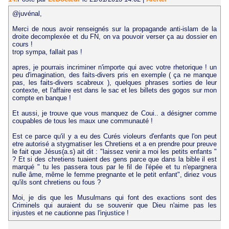
@juvénal,
Merci de nous avoir renseignés sur la propagande anti-islam de la
droite decomplexée et du FN, on va pouvoir verser ça au dossier en
cours !
trop sympa, fallait pas !
apres, je pourrais incriminer n'importe qui avec votre rhetorique ! un
peu d'imagination, des faits-divers pris en exemple ( ça ne manque
pas, les faits-divers scabreux ), quelques phrases sorties de leur
contexte, et l'affaire est dans le sac et les billets des gogos sur mon
compte en banque !
Et aussi, je trouve que vous manquez de Coui.. a désigner comme
coupables de tous les maux une communauté !
Est ce parce qu'il y a eu des Curés violeurs d'enfants que l'on peut
etre autorisé a stygmatiser les Chretiens et a en prendre pour preuve
le fait que Jésus(a.s) ait dit : "laissez venir a moi les petits enfants "
? Et si des chretiens tuaient des gens parce que dans la bible il est
marqué " tu les passera tous par le fil de l'épée et tu n'epargnera
nulle âme, même le femme pregnante et le petit enfant", diriez vous
qu'ils sont chretiens ou fous ?
Moi, je dis que les Musulmans qui font des exactions sont des
Criminels qui auraient du se souvenir que Dieu n'aime pas les
injustes et ne cautionne pas l'injustice !