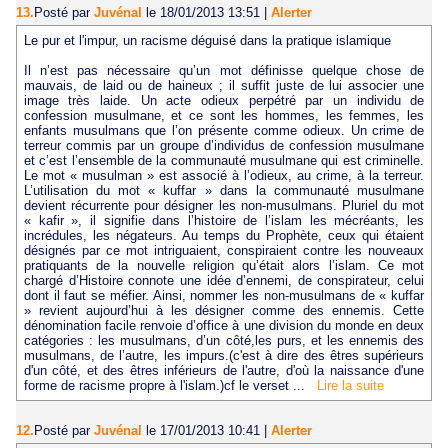
13.
Posté par
Juvénal
le 18/01/2013 13:51
|
Alerter
Le pur et l'impur, un racisme déguisé dans la pratique islamique
Il n’est pas nécessaire qu’un mot définisse quelque chose de
mauvais, de laid ou de haineux ; il suffit juste de lui associer une
image très laide. Un acte odieux perpétré par un individu de
confession musulmane, et ce sont les hommes, les femmes, les
enfants musulmans que l’on présente comme odieux. Un crime de
terreur commis par un groupe d’individus de confession musulmane
et c’est l’ensemble de la communauté musulmane qui est criminelle.
Le mot « musulman » est associé à l’odieux, au crime, à la terreur.
L’utilisation du mot « kuffar » dans la communauté musulmane
devient récurrente pour désigner les non-musulmans. Pluriel du mot
« kafir », il signifie dans l’histoire de l’islam les mécréants, les
incrédules, les négateurs. Au temps du Prophète, ceux qui étaient
désignés par ce mot intriguaient, conspiraient contre les nouveaux
pratiquants de la nouvelle religion qu’était alors l’islam. Ce mot
chargé d’Histoire connote une idée d’ennemi, de conspirateur, celui
dont il faut se méfier. Ainsi, nommer les non-musulmans de « kuffar
» revient aujourd’hui à les désigner comme des ennemis. Cette
dénomination facile renvoie d’office à une division du monde en deux
catégories : les musulmans, d’un côté,les purs, et les ennemis des
musulmans, de l’autre, les impurs.(c'est à dire des êtres supérieurs
d'un côté, et des êtres inférieurs de l'autre, d'où la naissance d'une
forme de racisme propre à l'islam.)cf le verset ...
Lire la suite
12.
Posté par
Juvénal
le 17/01/2013 10:41
|
Alerter