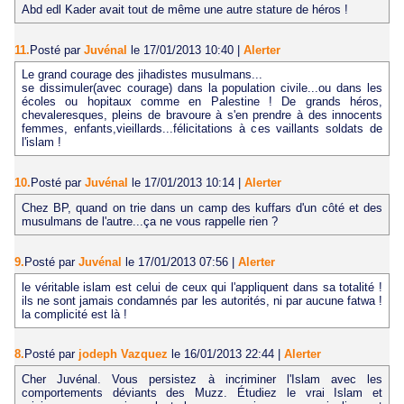
Abd edl Kader avait tout de même une autre stature de héros !
11.
Posté par
Juvénal
le 17/01/2013 10:40
|
Alerter
Le grand courage des jihadistes musulmans...
se dissimuler(avec courage) dans la population civile...ou dans les
écoles ou hopitaux comme en Palestine ! De grands héros,
chevaleresques, pleins de bravoure à s'en prendre à des innocents
femmes, enfants,vieillards...félicitations à ces vaillants soldats de
l'islam !
10.
Posté par
Juvénal
le 17/01/2013 10:14
|
Alerter
Chez BP, quand on trie dans un camp des kuffars d'un côté et des
musulmans de l'autre...ça ne vous rappelle rien ?
9.
Posté par
Juvénal
le 17/01/2013 07:56
|
Alerter
le véritable islam est celui de ceux qui l'appliquent dans sa totalité !
ils ne sont jamais condamnés par les autorités, ni par aucune fatwa !
la complicité est là !
8.
Posté par
jodeph Vazquez
le 16/01/2013 22:44
|
Alerter
Cher Juvénal. Vous persistez à incriminer l'Islam avec les
comportements déviants des Muzz. Étudiez le vrai Islam et