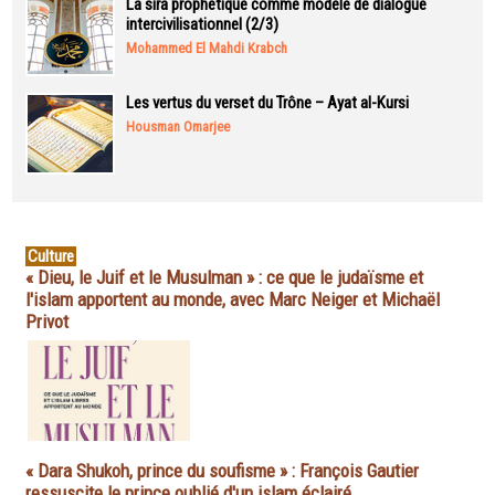
La sira prophétique comme modèle de dialogue
intercivilisationnel (2/3)
Mohammed El Mahdi Krabch
Les vertus du verset du Trône – Ayat al-Kursi
Housman Omarjee
Culture
« Dieu, le Juif et le Musulman » : ce que le judaïsme et
l'islam apportent au monde, avec Marc Neiger et Michaël
Privot
« Dara Shukoh, prince du soufisme » : François Gautier
ressuscite le prince oublié d'un islam éclairé