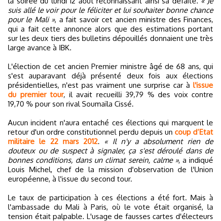
la soirée du lundi 12 août reconnaissant ainsi sa défaite.
« Je
suis allé le voir pour le féliciter et lui souhaiter bonne chance
pour le Mali »
, a fait savoir cet ancien ministre des Finances,
qui a fait cette annonce alors que des estimations portant
sur les deux tiers des bulletins dépouillés donnaient une très
large avance à IBK.
L'élection de cet ancien Premier ministre âgé de 68 ans, qui
s'est auparavant déjà présenté deux fois aux élections
présidentielles, n'est pas vraiment une surprise car à
l'issue
du premier tour
, il avait recueilli 39,79 % des voix contre
19,70 % pour son rival Soumaïla Cissé.
Aucun incident n'aura entaché ces élections qui marquent le
retour d'un ordre constitutionnel perdu depuis un
coup d’Etat
militaire le 22 mars 2012
.
« Il n'y a absolument rien de
douteux ou de suspect à signaler, ça s'est déroulé dans de
bonnes conditions, dans un climat serein, calme »
, a indiqué
Louis Michel, chef de la mission d'observation de l'Union
européenne, à l'issue du second tour.
Le taux de participation à ces élections a été fort. Mais à
l'ambassade du Mali à Paris, où le vote était organisé, la
tension était palpable. L'usage de fausses cartes d'électeurs