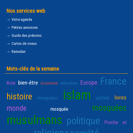
Nos services web
Votre agenda
Petites annonces
Guide des prénoms
Cartes de voeux
Ramadan
Mots-clés de la semaine
France
Europe
bien-être
Asie
économie
éducation
islam
histoire
livres
justice
immigration
mosquées
monde
mosquée
musulmans
politique
Proche et