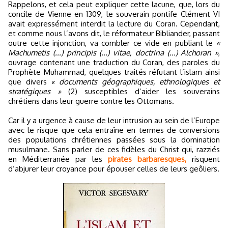
Rappelons, et cela peut expliquer cette lacune, que, lors du
concile de Vienne en 1309, le souverain pontife Clément VI
avait expressément interdit la lecture du Coran. Cependant,
et comme nous l’avons dit, le réformateur Bibliander, passant
outre cette injonction, va combler ce vide en publiant le
«
Machumetis (...) principis (...) vitae, doctrina (...) Alchoran »
,
ouvrage contenant une traduction du Coran, des paroles du
Prophète Muhammad, quelques traités réfutant l’islam ainsi
que divers
« documents géographiques, ethnologiques et
stratégiques »
(2) susceptibles d’aider les souverains
chrétiens dans leur guerre contre les Ottomans.
Car il y a urgence à cause de leur intrusion au sein de l’Europe
avec le risque que cela entraîne en termes de conversions
des populations chrétiennes passées sous la domination
musulmane. Sans parler de ces fidèles du Christ qui, razziés
en Méditerranée par les
pirates barbaresques,
risquent
d’abjurer leur croyance pour épouser celles de leurs geôliers.