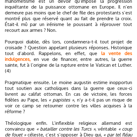
mahométisme est un devoir qu’impose la progression
inquiétante de la puissance ottomane en Europe. Il n’en
demeure pas moins que le chef de file des protestants s’est
montré plus que réservé quant au fait de prendre la croix.
Était-il mû par un irénisme le poussant à réprouver tout
recourt aux armes ? Non.
Pourquoi diable, dès lors, condamnera-t-il tout projet de
croisade ? Question appelant plusieurs réponses. Historique
tout d’abord. Rappelons, en effet, que
la vente des
indulgences,
en vue de financer, entre autres, la guerre
sainte, fut à l’origine de la rupture entre le Vatican et Luther.
(4)
Pragmatique ensuite. Le moine augustin estime inopportun
tout soutien aux catholiques dans la guerre que ceux-ci
livrent au califat ottoman. En cas de victoire, les forces
fidèles au Pape, les
« papistes »,
n’y a-t-il pas un risque de
voir ce camp se retourner contre les villes acquises à la
réforme ?
Théologique enfin. L’inflexible religieux allemand est
convaincu que
« batailler contre les Turcs »
, véritable
« coup
de fouet »
céleste, c’est s’opposer à Dieu qui,
« par tel fléau