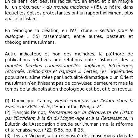
En ce sens, cet idéaliste radical fut, en effet, et bien malgré
lui, un précurseur
« du monde moderne »
(15), le nôtre, dans
lequel les églises protestantes ont un rapport infiniment plus
apaisé à l’islam.
En témoigne la création, en 1971, d'une
« section pour le
dialogue »
(16) rassemblant, entre autres, pasteurs et
théologiens musulmans.
Autre indicateur, et non des moindres, la pléthore de
publications relatives aux relations entre l’islam et les
«
grandes familles confessionnelles anglicane, luthérienne,
réformée, méthodiste et baptiste »
. Certes, les inquiétudes
populaires, alimentées par l’actualité dramatique d’un Orient
musulman n’en finissant pas de convulser, demeurent mais le
temps de la diabolisation théologique est bel et bien révolu.
(1) Dominique Carnoy,
Représentations de l’islam dans la
France du XVIIe siècle,
L’Harmattan, 1998, p. 24
(2) François Berriot,
Remarques sur la découverte de l'islam
par l'Occident, à la fin du Moyen-Age et à la Renaissance,
in
Bulletin de l'Association d'étude sur l'humanisme, la réforme
et la renaissance, n°22, 1986. pp. 11-25.
(3) Tristan Vigliano, « La religiosité des musulmans dans le