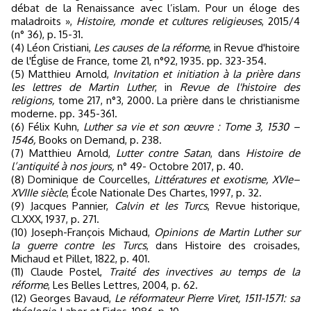
débat de la Renaissance avec l’islam. Pour un éloge des
maladroits »,
Histoire, monde et cultures religieuses
, 2015/4
(n° 36), p. 15-31.
(4) Léon Cristiani,
Les causes de la réforme
, in Revue d'histoire
de l'Église de France, tome 21, n°92, 1935. pp. 323-354.
(5) Matthieu Arnold,
Invitation et initiation à la prière dans
les lettres de Martin Luther
, in
Revue de l'histoire des
religions,
tome 217, n°3, 2000. La prière dans le christianisme
moderne. pp. 345-361.
(6) Félix Kuhn,
Luther sa vie et son œuvre : Tome 3, 1530 –
1546,
Books on Demand, p. 238.
(7) Matthieu Arnold,
Lutter contre Satan
, dans
Histoire de
l’antiquité à nos jours,
n° 49- Octobre 2017, p. 40.
(8) Dominique de Courcelles,
Littératures et exotisme, XVIe–
XVIIIe siècle
, École Nationale Des Chartes, 1997, p. 32.
(9) Jacques Pannier,
Calvin et les Turcs
, Revue historique,
CLXXX, 1937, p. 271.
(10) Joseph-François Michaud,
Opinions de Martin Luther sur
la guerre contre les Turcs
, dans Histoire des croisades,
Michaud et Pillet, 1822, p. 401.
(11) Claude Postel,
Traité des invectives au temps de la
réforme
, Les Belles Lettres, 2004, p. 62.
(12) Georges Bavaud,
Le réformateur Pierre Viret, 1511-1571: sa