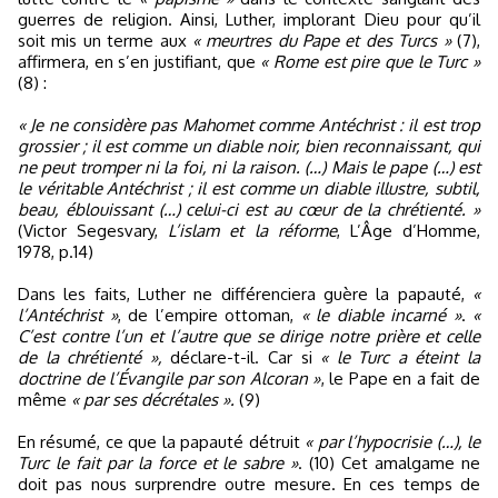
guerres de religion. Ainsi, Luther, implorant Dieu pour qu’il
soit mis un terme aux
« meurtres du Pape et des Turcs »
(7),
affirmera, en s’en justifiant, que
« Rome est pire que le Turc »
(8) :
« Je ne considère pas Mahomet comme Antéchrist : il est trop
grossier ; il est comme un diable noir, bien reconnaissant, qui
ne peut tromper ni la foi, ni la raison. (…) Mais le pape (…) est
le véritable Antéchrist ; il est comme un diable illustre, subtil,
beau, éblouissant (…) celui-ci est au cœur de la chrétienté. »
(Victor Segesvary,
L’islam et la réforme
, L’Âge d’Homme,
1978, p.14)
Dans les faits, Luther ne différenciera guère la papauté,
«
l’Antéchrist »
, de l’empire ottoman,
« le diable incarné »
.
«
C’est contre l’un et l’autre que se dirige notre prière et celle
de la chrétienté »,
déclare-t-il. Car si
« le Turc a éteint la
doctrine de l’Évangile par son Alcoran »
, le Pape en a fait de
même
« par ses décrétales ».
(9)
En résumé, ce que la papauté détruit
« par l’hypocrisie (…), le
Turc le fait par la force et le sabre »
. (10) Cet amalgame ne
doit pas nous surprendre outre mesure. En ces temps de