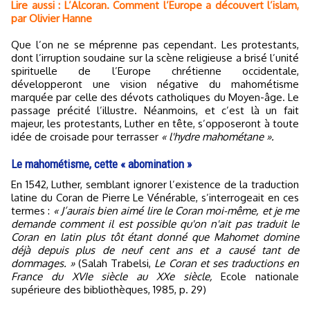
Lire aussi : L’Alcoran. Comment l’Europe a découvert l’islam,
par Olivier Hanne
Que l’on ne se méprenne pas cependant. Les protestants,
dont l’irruption soudaine sur la scène religieuse a brisé l’unité
spirituelle de l’Europe chrétienne occidentale,
développeront une vision négative du mahométisme
marquée par celle des dévots catholiques du Moyen-âge. Le
passage précité l’illustre. Néanmoins, et c’est là un fait
majeur, les protestants, Luther en tête, s’opposeront à toute
idée de croisade pour terrasser
« l'hydre mahométane ».
Le mahométisme, cette « abomination »
En 1542, Luther, semblant ignorer l’existence de la traduction
latine du Coran de Pierre Le Vénérable, s’interrogeait en ces
termes :
« J’aurais bien aimé lire le Coran moi-même, et je me
demande comment il est possible qu'on n'ait pas traduit le
Coran en latin plus tôt étant donné que Mahomet domine
déjà depuis plus de neuf cent ans et a causé tant de
dommages. »
(Salah Trabelsi,
Le Coran et ses traductions en
France du XVIe siècle au XXe siècle,
Ecole nationale
supérieure des bibliothèques, 1985, p. 29)