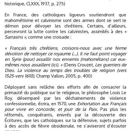
historique, CLXXX, 1937, p. 275)
En France, des catholiques ligueurs soutiendront que
mahométisme et calvinisme sont des armes dont se sert le
démon pour dévoyer les chrétiens. Certains, d’ailleurs,
percevront la lutte contre les calvinistes, assimilés à des
«
Sarrasins »
, comme une croisade :
« Français très chrétiens, croisons-nous avec une ferme
dévotion de nettoyer ce royaume (…). Il ne faut point voyager
en Syrie (pour) assaillir nos ennemis (mahométans) car eux-
mêmes nous assaillent (ici). »
(Denis Crouzet,
Les guerriers de
Dieu. La violence au temps des troubles de religion (vers
1525-vers 1610),
Champ Vallon, 2005, p. 400)
Déployant sans relâche des efforts afin de consacrer la
primauté du politique sur le religieux, le philosophe Louis Le
Roy, désemparé par les déchainements de violence
confessionnelle, écrira, en 1570, une
Exhortation aux Français
pour vivre en concorde, et jouir de la Paix
. Pas plus les
réformés, conquérants, enivrés par la découverte des
Écritures, que les catholiques sur la défensive, sujets parfois
à des accès de fièvre obsidionale, ne s’aviseront d’écouter