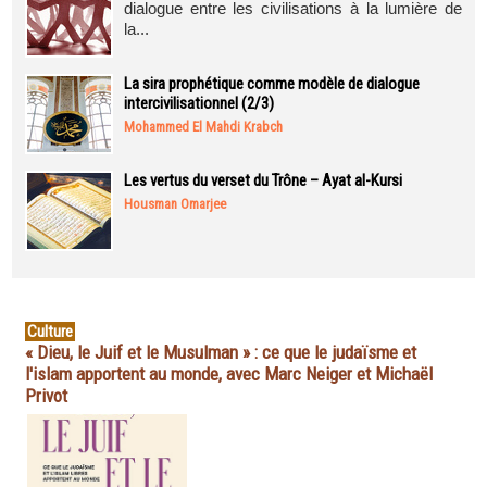
dialogue entre les civilisations à la lumière de
la...
La sira prophétique comme modèle de dialogue
intercivilisationnel (2/3)
Mohammed El Mahdi Krabch
Les vertus du verset du Trône – Ayat al-Kursi
Housman Omarjee
Culture
« Dieu, le Juif et le Musulman » : ce que le judaïsme et
l'islam apportent au monde, avec Marc Neiger et Michaël
Privot