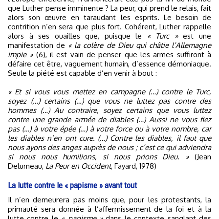
que Luther pense imminente ? La peur, qui prend le relais, fait
alors son œuvre en taraudant les esprits. Le besoin de
contrition n’en sera que plus fort. Cohérent, Luther rappelle
alors à ses ouailles que, puisque le
« Turc »
est une
manifestation de
« la colère de Dieu qui châtie l’Allemagne
impie »
(6), il est vain de penser que les armes suffiront à
défaire cet être, vaguement humain, d’essence démoniaque.
Seule la piété est capable d’en venir à bout :
« Et si vous vous mettez en campagne (…) contre le Turc,
soyez (…) certains (…) que vous ne luttez pas contre des
hommes (…) Au contraire, soyez certains que vous luttez
contre une grande armée de diables (…) Aussi ne vous fiez
pas (…) à votre épée (…) à votre force ou à votre nombre, car
les diables n’en ont cure. (…) Contre les diables, il faut que
nous ayons des anges auprès de nous ; c’est ce qui adviendra
si nous nous humilions, si nous prions Dieu. »
(Jean
Delumeau,
La Peur en Occident
, Fayard, 1978)
La lutte contre le « papisme » avant tout
Il n’en demeurera pas moins que, pour les protestants, la
primauté sera donnée à l’affermissement de la foi et à la
lutte contre le
« papisme »
dans le contexte sanglant des