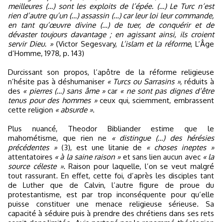
meilleures (…) sont les exploits de l’épée. (…) Le Turc n’est
rien d’autre qu’un (…) assassin (…) car leur loi leur commande,
en tant qu’œuvre divine (…) de tuer, de conquérir et de
dévaster toujours davantage ; en agissant ainsi, ils croient
servir Dieu. »
(Victor Segesvary,
L’islam et la réforme
, L’Âge
d’Homme, 1978, p. 143)
Durcissant son propos, l’apôtre de la réforme religieuse
n’hésite pas à déshumaniser
« Turcs ou Sarrasins »
, réduits à
des
« pierres (…) sans âme »
car
« ne sont pas dignes d’être
tenus pour des hommes »
ceux qui, sciemment, embrassent
cette religion
« absurde »
.
Plus nuancé, Theodor Bibliander estime que le
mahométisme, que rien ne
« distingue (…) des hérésies
précédentes »
(3), est une litanie de
« choses ineptes »
attentatoires
« à la saine raison »
et sans lien aucun avec
« la
source céleste »
. Raison pour laquelle, l’on se veut malgré
tout rassurant. En effet, cette foi, d’après les disciples tant
de Luther que de Calvin, l’autre figure de proue du
protestantisme, est par trop inconséquente pour qu’elle
puisse constituer une menace religieuse sérieuse. Sa
capacité à séduire puis à prendre des chrétiens dans ses rets