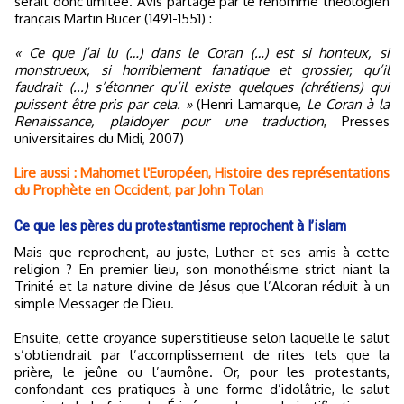
serait donc limitée. Avis partagé par le renommé théologien
français Martin Bucer (1491-1551) :
« Ce que j’ai lu (…) dans le Coran (…) est si honteux, si
monstrueux, si horriblement fanatique et grossier, qu’il
faudrait (...) s’étonner qu’il existe quelques (chrétiens) qui
puissent être pris par cela. »
(Henri Lamarque,
Le Coran à la
Renaissance, plaidoyer pour une traduction
, Presses
universitaires du Midi, 2007)
Lire aussi : Mahomet l'Européen, Histoire des représentations
du Prophète en Occident, par John Tolan
Ce que les pères du protestantisme reprochent à l’islam
Mais que reprochent, au juste, Luther et ses amis à cette
religion ? En premier lieu, son monothéisme strict niant la
Trinité et la nature divine de Jésus que l’Alcoran réduit à un
simple Messager de Dieu.
Ensuite, cette croyance superstitieuse selon laquelle le salut
s’obtiendrait par l’accomplissement de rites tels que la
prière, le jeûne ou l’aumône. Or, pour les protestants,
confondant ces pratiques à une forme d’idolâtrie, le salut