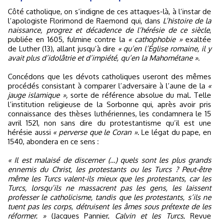
Côté catholique, on s’indigne de ces attaques-là, à l’instar de
l’apologiste Florimond de Raemond qui, dans
L’histoire de la
naissance, progrez et décadence de l’hérésie de ce siècle
,
publiée en 1605, fulmine contre la
« cathophobie »
exaltée
de Luther (13), allant jusqu’à dire
« qu’en l’Église romaine, il y
avait plus d’idolâtrie et d’impiété, qu’en la Mahométane »
.
Concédons que les dévots catholiques useront des mêmes
procédés consistant à comparer l’adversaire à l’aune de la
«
jauge islamique »,
sorte de référence absolue du mal. Telle
l’institution religieuse de la Sorbonne qui, après avoir pris
connaissance des thèses luthériennes, les condamnera le 15
avril 1521, non sans dire du protestantisme qu’il est une
hérésie aussi
« perverse que le Coran »
. Le légat du pape, en
1540, abondera en ce sens :
« Il est malaisé de discerner (…) quels sont les plus grands
ennemis du Christ, les protestants ou les Turcs ? Peut-être
même les Turcs valent-ils mieux que les protestants, car les
Turcs, lorsqu’ils ne massacrent pas les gens, les laissent
professer le catholicisme, tandis que les protestants, s’ils ne
tuent pas les corps, détruisent les âmes sous prétexte de les
réformer. »
(Jacques Pannier,
Calvin et les Turcs,
Revue