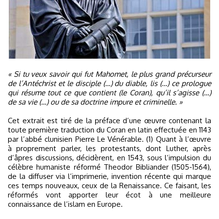
« Si tu veux savoir qui fut Mahomet, le plus grand précurseur
de l’Antéchrist et le disciple (…) du diable, lis (…) ce prologue
qui résume tout ce que contient (le Coran), qu’il s’agisse (…)
de sa vie (…) ou de sa doctrine impure et criminelle. »
Cet extrait est tiré de la préface d’une œuvre contenant la
toute première traduction du Coran en latin effectuée en 1143
par l’abbé clunisien Pierre Le Vénérable. (1) Quant à l’œuvre
à proprement parler, les protestants, dont Luther, après
d’âpres discussions, décidèrent, en 1543, sous l’impulsion du
célèbre humaniste réformé Theodor Bibliander (1505-1564),
de la diffuser via l’imprimerie, invention récente qui marque
ces temps nouveaux, ceux de la Renaissance. Ce faisant, les
réformés vont apporter leur écot à une meilleure
connaissance de l’islam en Europe.