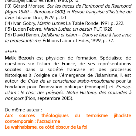
théologie
, Labor et Fides, 1986, p. 10.
(13) Gérard Morisse,
Sur les traces de Florimond de Raemond
(Agen 1540 – Bordeaux 1601)
, in
Revue française d’histoire du
livre
, Librairie Droz, 1979, p. 121
(14) Ivan Gobry,
Martin Luther,
La Table Ronde, 1991, p. 222.
(15) Lucien Febvre,
Martin Luther, un destin
, PUF, 1928
(16) David Banon,
Judaïsme et islam – Dans le face à face avec
le protestantisme
, Éditions Labor et Fides, 1999, p. 72.
*****
Malik Bezouh
est physicien de formation. Spécialiste de
questions sur l'islam de France, de ses représentations
sociales dans la société française et des processus
historiques à l’origine de l’émergence de l’islamisme, il est
auteur de
Crise de la conscience arabo-musulmane
pour la
Fondation pour l'innovation politique (Fondapol) et
France-
islam : le choc des préjugés. Notre Histoire, des croisades à
nos jours
(Plon, septembre 2015).
Du même auteur :
Aux sources théologiques du terrorisme jihadiste
contemporain : l’azraqisme
Le wahhabisme, ce côté obscur de la foi