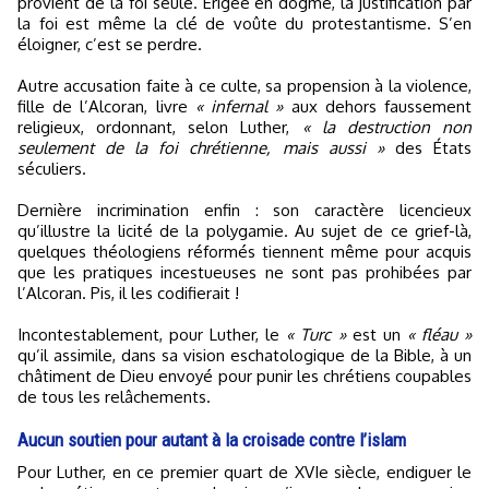
provient de la foi seule. Érigée en dogme, la justification par
la foi est même la clé de voûte du protestantisme. S’en
éloigner, c’est se perdre.
Autre accusation faite à ce culte, sa propension à la violence,
fille de l’Alcoran, livre
« infernal »
aux dehors faussement
religieux, ordonnant, selon Luther,
« la destruction non
seulement de la foi chrétienne, mais aussi »
des États
séculiers.
Dernière incrimination enfin : son caractère licencieux
qu’illustre la licité de la polygamie. Au sujet de ce grief-là,
quelques théologiens réformés tiennent même pour acquis
que les pratiques incestueuses ne sont pas prohibées par
l’Alcoran. Pis, il les codifierait !
Incontestablement, pour Luther, le
« Turc »
est un
« fléau »
qu’il assimile, dans sa vision eschatologique de la Bible, à un
châtiment de Dieu envoyé pour punir les chrétiens coupables
de tous les relâchements.
Aucun soutien pour autant à la croisade contre l’islam
Pour Luther, en ce premier quart de XVIe siècle, endiguer le