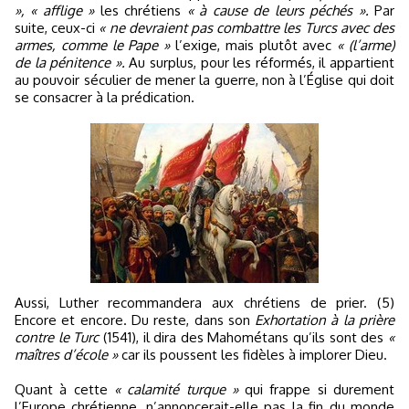
»,
« afflige »
les chrétiens
« à cause de leurs péchés ».
Par
suite, ceux-ci
« ne devraient pas combattre les Turcs avec des
armes, comme le Pape »
l’exige, mais plutôt avec
« (l’arme)
de la pénitence ».
Au surplus, pour les réformés, il appartient
au pouvoir séculier de mener la guerre, non à l’Église qui doit
se consacrer à la prédication.
Aussi, Luther recommandera aux chrétiens de prier. (5)
Encore et encore. Du reste, dans son
Exhortation à la prière
contre le Turc
(1541), il dira des Mahométans qu’ils sont des
«
maîtres d’école »
car ils poussent les fidèles à implorer Dieu.
Quant à cette
« calamité turque »
qui frappe si durement
l’Europe chrétienne, n’annoncerait-elle pas la fin du monde