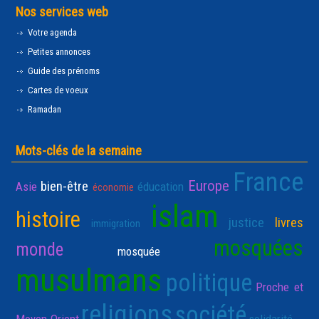
Nos services web
Votre agenda
Petites annonces
Guide des prénoms
Cartes de voeux
Ramadan
Mots-clés de la semaine
France
Europe
bien-être
Asie
éducation
économie
islam
histoire
justice
livres
immigration
mosquées
monde
mosquée
musulmans
politique
Proche et
religions
société