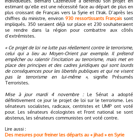
individuelles. Bernard Cazeneuve a défendu son projet en
estimant qu’elle est une nécessité face au départ de plus en
plus croissant de Français vers la Syrie et l'Irak. D’après les
chiffres du ministre, environ
930 ressortissants Français
sont
impliqués. 350 seraient déjà sur place et 230 souhaiteraient
se rendre dans la région pour combattre aux côtés
d’extrémistes.
« Ce projet de loi ne lutte pas réellement contre le terrorisme,
celui qui a lieu au Moyen-Orient par exemple. Il prétend
empêcher ou ralentir l'incitation au terrorisme, mais met en
place des principes et des cadres juridiques qui sont lourds
de conséquences pour les libertés publiques et qui ne visent
pas le terrorisme en lui-même »
, signifie Présumés
Terroristes.
Mise à jour mardi 4 novembre :
Le Sénat a adopté
définitivement ce jour le projet de loi sur le terrorisme. Les
sénateurs socialistes, radicaux, centristes et UMP ont voté
pour. Les sénateurs écologistes et Front national se sont
abstenus, les sénateurs communistes ont voté contre.
Lire aussi :
Des mesures pour freiner les départs au « jihad » en Syrie