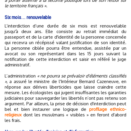
à porter atteinte à la sécurité publique lors de son retour sur
le territoire français »
.
Six mois... renouvelable
L’interdiction d’une durée de six mois est renouvelable
jusqu'à deux ans. Elle consiste au retrait immédiat du
passeport et de la carte d'identité de la personne concernée
qui recevra un récépissé valant justification de son identité.
La personne ciblée pourra être entendue, assistée par un
avocat ou son représentant dans les 15 jours suivant la
notification de cette interdiction et saisir en référé le juge
administratif.
L’administration
« ne pourra se prévaloir d'éléments classifiés
»
, a assuré le ministre de l'Intérieur Bernard Cazeneuve, en
réponse aux dérives liberticides que laisse craindre cette
mesure. Les écologistes qui jugent insuffisantes les garanties
judiciaires pour sauvegarder les libertés n’ont pas retenu son
argument. Par ailleurs, la prise de décision d'interdiction peut
bel et bien instaurer une logique de
profilage ethnico-
religieux
dont les musulmans « visibles » en feront d'abord
les frais.