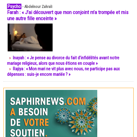
Psycho
-
Abdelnour Zahrali
Farah : « J’ai découvert que mon conjoint m’a trompée et mis
une autre fille enceinte »
Inayah : « Je pense au divorce du fait d’infidélités avant notre
mariage religieux, alors que nous étions en couple »
Rajiya : « Mon mari ne vit plus avec nous, ne participe pas aux
dépenses : suis-je encore mariée ? »