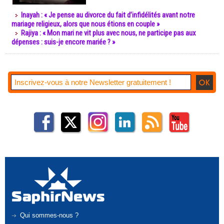
Inayah : « Je pense au divorce du fait d’infidélités avant notre
mariage religieux, alors que nous étions en couple »
Rajiya : « Mon mari ne vit plus avec nous, ne participe pas aux
dépenses : suis-je encore mariée ? »
Qui sommes-nous ?