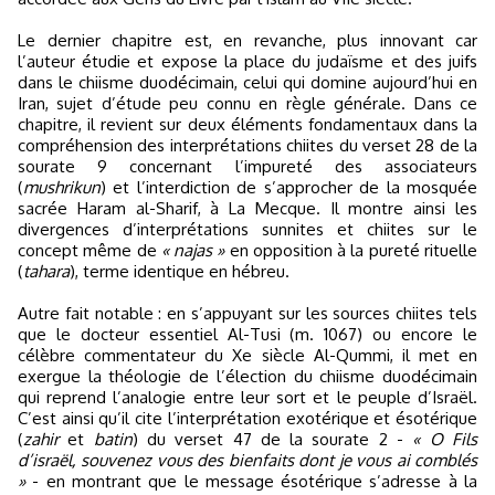
Le dernier chapitre est, en revanche, plus innovant car
l’auteur étudie et expose la place du judaïsme et des juifs
dans le chiisme duodécimain, celui qui domine aujourd’hui en
Iran, sujet d’étude peu connu en règle générale. Dans ce
chapitre, il revient sur deux éléments fondamentaux dans la
compréhension des interprétations chiites du verset 28 de la
sourate 9 concernant l’impureté des associateurs
(
mushrikun
) et l’interdiction de s’approcher de la mosquée
sacrée Haram al-Sharif, à La Mecque. Il montre ainsi les
divergences d’interprétations sunnites et chiites sur le
concept même de
« najas »
en opposition à la pureté rituelle
(
tahara
), terme identique en hébreu.
Autre fait notable : en s’appuyant sur les sources chiites tels
que le docteur essentiel Al-Tusi (m. 1067) ou encore le
célèbre commentateur du Xe siècle Al-Qummi, il met en
exergue la théologie de l’élection du chiisme duodécimain
qui reprend l’analogie entre leur sort et le peuple d’Israël.
C’est ainsi qu’il cite l’interprétation exotérique et ésotérique
(
zahir
et
batin
) du verset 47 de la sourate 2 -
« O Fils
d’israël, souvenez vous des bienfaits dont je vous ai comblés
»
- en montrant que le message ésotérique s’adresse à la