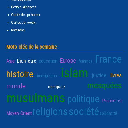
Petites annonces
Guide des prénoms
Cartes de voeux
Ramadan
Mots-clés de la semaine
France
Europe
bien-être
Asie
éducation
femmes
islam
histoire
justice
livres
immigration
mosquées
monde
mosquée
musulmans
politique
Proche et
religions
société
Moyen-Orient
solidarité