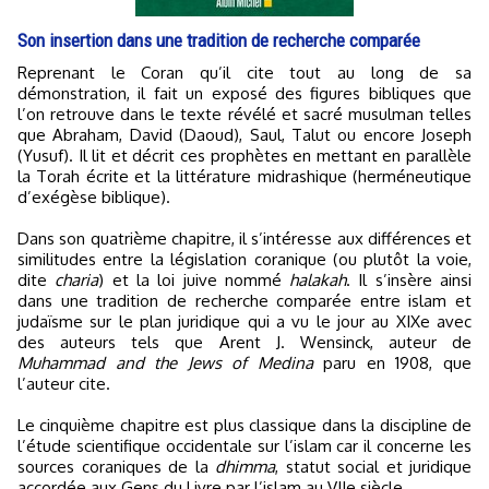
Son insertion dans une tradition de recherche comparée
Reprenant le Coran qu’il cite tout au long de sa
démonstration, il fait un exposé des figures bibliques que
l’on retrouve dans le texte révélé et sacré musulman telles
que Abraham, David (Daoud), Saul, Talut ou encore Joseph
(Yusuf). Il lit et décrit ces prophètes en mettant en parallèle
la Torah écrite et la littérature midrashique (herméneutique
d’exégèse biblique).
Dans son quatrième chapitre, il s’intéresse aux différences et
similitudes entre la législation coranique (ou plutôt la voie,
dite
charia
) et la loi juive nommé
halakah
. Il s’insère ainsi
dans une tradition de recherche comparée entre islam et
judaïsme sur le plan juridique qui a vu le jour au XIXe avec
des auteurs tels que Arent J. Wensinck, auteur de
Muhammad and the Jews of Medina
paru en 1908, que
l’auteur cite.
Le cinquième chapitre est plus classique dans la discipline de
l’étude scientifique occidentale sur l’islam car il concerne les
sources coraniques de la
dhimma
, statut social et juridique
accordée aux Gens du Livre par l’islam au VIIe siècle.