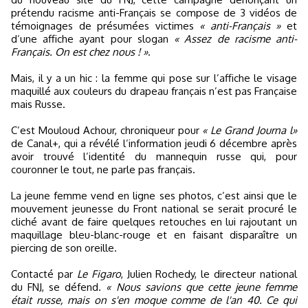
prétendu racisme anti-Français se compose de 3 vidéos de
témoignages de présumées victimes
« anti-Français »
et
d’une affiche ayant pour slogan
« Assez de racisme anti-
Français. On est chez nous ! »
.
Mais, il y a un hic : la femme qui pose sur l’affiche le visage
maquillé aux couleurs du drapeau français n’est pas Française
mais Russe.
C’est Mouloud Achour, chroniqueur pour
« Le Grand Journa l»
de Canal+, qui a révélé l’information jeudi 6 décembre après
avoir trouvé l’identité du mannequin russe qui, pour
couronner le tout, ne parle pas français.
La jeune femme vend en ligne ses photos, c’est ainsi que le
mouvement jeunesse du Front national se serait procuré le
cliché avant de faire quelques retouches en lui rajoutant un
maquillage bleu-blanc-rouge et en faisant disparaître un
piercing de son oreille.
Contacté par
Le Figaro
, Julien Rochedy, le directeur national
du FNJ, se défend.
« Nous savions que cette jeune femme
était russe, mais on s'en moque comme de l'an 40. Ce qui