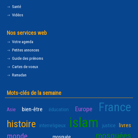
Santé
Vidéos
Nos services web
Votre agenda
Petites annonces
Guide des prénoms
Cartes de voeux
Ramadan
Mots-clés de la semaine
France
Europe
bien-être
Asie
éducation
islam
histoire
livres
interreligieux
justice
mosquées
monde
mosquée