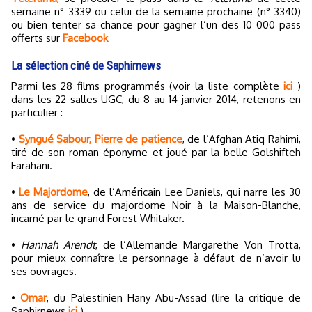
semaine n° 3339 ou celui de la semaine prochaine (n° 3340)
ou bien tenter sa chance pour gagner l’un des 10 000 pass
offerts sur
Facebook
La sélection ciné de Saphirnews
Parmi les 28 films programmés (voir la liste complète
ici
)
dans les 22 salles UGC, du 8 au 14 janvier 2014, retenons en
particulier :
•
Syngué Sabour, Pierre de patience
, de l’Afghan Atiq Rahimi,
tiré de son roman éponyme et joué par la belle Golshifteh
Farahani.
•
Le Majordome
, de l’Américain Lee Daniels, qui narre les 30
ans de service du majordome Noir à la Maison-Blanche,
incarné par le grand Forest Whitaker.
•
Hannah Arendt
, de l’Allemande Margarethe Von Trotta,
pour mieux connaître le personnage à défaut de n’avoir lu
ses ouvrages.
•
Omar
, du Palestinien Hany Abu-Assad (lire la critique de
Saphirnews
ici
).