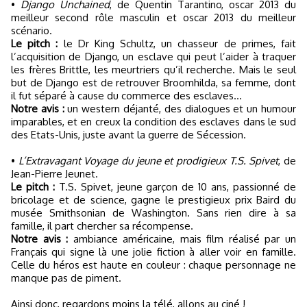
•
Django Unchained
, de Quentin Tarantino, oscar 2013 du
meilleur second rôle masculin et oscar 2013 du meilleur
scénario.
Le pitch :
le Dr King Schultz, un chasseur de primes, fait
l’acquisition de Django, un esclave qui peut l’aider à traquer
les frères Brittle, les meurtriers qu’il recherche. Mais le seul
but de Django est de retrouver Broomhilda, sa femme, dont
il fut séparé à cause du commerce des esclaves…
Notre avis :
un western déjanté, des dialogues et un humour
imparables, et en creux la condition des esclaves dans le sud
des Etats-Unis, juste avant la guerre de Sécession.
•
L’Extravagant Voyage du jeune et prodigieux T.S. Spivet
, de
Jean-Pierre Jeunet.
Le pitch :
T.S. Spivet, jeune garçon de 10 ans, passionné de
bricolage et de science, gagne le prestigieux prix Baird du
musée Smithsonian de Washington. Sans rien dire à sa
famille, il part chercher sa récompense.
Notre avis :
ambiance américaine, mais film réalisé par un
Français qui signe là une jolie fiction à aller voir en famille.
Celle du héros est haute en couleur : chaque personnage ne
manque pas de piment.
Ainsi donc, regardons moins la télé, allons au ciné !