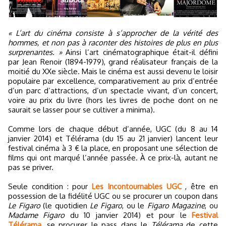
« L’art du cinéma consiste à s’approcher de la vérité des
hommes, et non pas à raconter des histoires de plus en plus
surprenantes. »
Ainsi l’art cinématographique était-il défini
par Jean Renoir (1894-1979), grand réalisateur français de la
moitié du XXe siècle. Mais le cinéma est aussi devenu le loisir
populaire par excellence, comparativement au prix d’entrée
d’un parc d’attractions, d’un spectacle vivant, d’un concert,
voire au prix du livre (hors les livres de poche dont on ne
saurait se lasser pour se cultiver a minima).
Comme lors de chaque début d’année, UGC (du 8 au 14
janvier 2014) et Télérama (du 15 au 21 janvier) lancent leur
festival cinéma à 3 € la place, en proposant une sélection de
films qui ont marqué l’année passée. À ce prix-là, autant ne
pas se priver.
Seule condition : pour
Les Incontournables UGC
, être en
possession de la fidélité UGC ou se procurer un coupon dans
Le Figaro
(le quotidien
Le Figaro
, ou le
Figaro Magazine
, ou
Madame Figaro
du 10 janvier 2014) et pour le
Festival
Télérama
, se procurer le pass dans le
Télérama
de cette