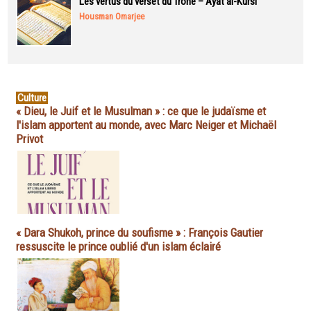
Les vertus du verset du Trône – Ayat al-Kursi
Housman Omarjee
Culture
« Dieu, le Juif et le Musulman » : ce que le judaïsme et
l'islam apportent au monde, avec Marc Neiger et Michaël
Privot
« Dara Shukoh, prince du soufisme » : François Gautier
ressuscite le prince oublié d'un islam éclairé