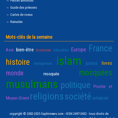
Petites annonces
Guide des prénoms
Cartes de voeux
Ramadan
Mots-clés de la semaine
France
Europe
bien-être
Asie
économie
éducation
islam
histoire
livres
justice
immigration
mosquées
monde
mosquée
musulmans
politique
Proche et
religions
société
Moyen-Orient
solidarité
copyright © 2002-2025 Saphirnews.com - ISSN 2497-3432 - tous droits de