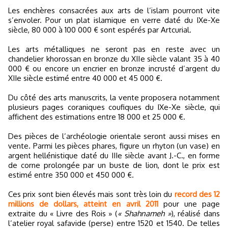
Les enchères consacrées aux arts de l’islam pourront vite
s’envoler. Pour un plat islamique en verre daté du IXe-Xe
siècle, 80 000 à 100 000 € sont espérés par Artcurial.
Les arts métalliques ne seront pas en reste avec un
chandelier khorossan en bronze du XIIe siècle valant 35 à 40
000 € ou encore un encrier en bronze incrusté d’argent du
XIIe siècle estimé entre 40 000 et 45 000 €.
Du côté des arts manuscrits, la vente proposera notamment
plusieurs pages coraniques coufiques du IXe-Xe siècle, qui
affichent des estimations entre 18 000 et 25 000 €.
Des pièces de l’archéologie orientale seront aussi mises en
vente. Parmi les pièces phares, figure un rhyton (un vase) en
argent hellénistique daté du IIIe siècle avant J.-C., en forme
de corne prolongée par un buste de lion, dont le prix est
estimé entre 350 000 et 450 000 €.
Ces prix sont bien élevés mais sont très loin du
record des 12
millions de dollars, atteint en avril 2011
pour une page
extraite du « Livre des Rois » (
« Shahnameh »
), réalisé dans
l’atelier royal safavide (perse) entre 1520 et 1540. De telles