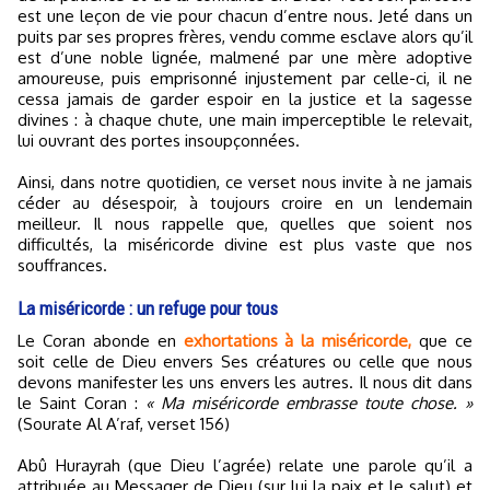
est une leçon de vie pour chacun d’entre nous. Jeté dans un
puits par ses propres frères, vendu comme esclave alors qu’il
est d’une noble lignée, malmené par une mère adoptive
amoureuse, puis emprisonné injustement par celle-ci, il ne
cessa jamais de garder espoir en la justice et la sagesse
divines : à chaque chute, une main imperceptible le relevait,
lui ouvrant des portes insoupçonnées.
Ainsi, dans notre quotidien, ce verset nous invite à ne jamais
céder au désespoir, à toujours croire en un lendemain
meilleur. Il nous rappelle que, quelles que soient nos
difficultés, la miséricorde divine est plus vaste que nos
souffrances.
La miséricorde : un refuge pour tous
Le Coran abonde en
exhortations à la miséricorde,
que ce
soit celle de Dieu envers Ses créatures ou celle que nous
devons manifester les uns envers les autres. Il nous dit dans
le Saint Coran :
« Ma miséricorde embrasse toute chose. »
(Sourate Al A’raf, verset 156)
Abû Hurayrah (que Dieu l’agrée) relate une parole qu’il a
attribuée au Messager de Dieu (sur lui la paix et le salut) et