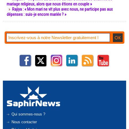
mariage religieux, alors que nous étions en couple »
Rajiya : « Mon mari ne vit plus avec nous, ne participe pas aux
dépenses : suis-je encore mariée ? »
Qui sommes-nous ?
Nous contacter