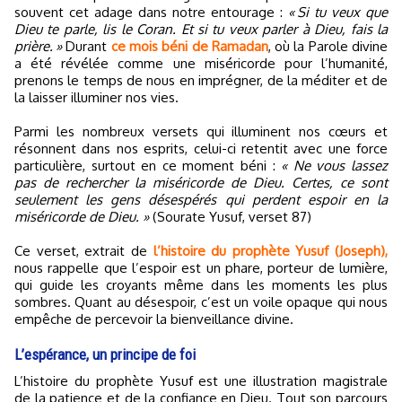
souvent cet adage dans notre entourage :
« Si tu veux que
Dieu te parle, lis le Coran. Et si tu veux parler à Dieu, fais la
prière. »
Durant
ce mois béni de Ramadan
, où la Parole divine
a été révélée comme une miséricorde pour l’humanité,
prenons le temps de nous en imprégner, de la méditer et de
la laisser illuminer nos vies.
Parmi les nombreux versets qui illuminent nos cœurs et
résonnent dans nos esprits, celui-ci retentit avec une force
particulière, surtout en ce moment béni :
« Ne vous lassez
pas de rechercher la miséricorde de Dieu. Certes, ce sont
seulement les gens désespérés qui perdent espoir en la
miséricorde de Dieu. »
(Sourate Yusuf, verset 87)
Ce verset, extrait de
l’histoire du prophète Yusuf (Joseph),
nous rappelle que l’espoir est un phare, porteur de lumière,
qui guide les croyants même dans les moments les plus
sombres. Quant au désespoir, c’est un voile opaque qui nous
empêche de percevoir la bienveillance divine.
L’espérance, un principe de foi
L’histoire du prophète Yusuf est une illustration magistrale
de la patience et de la confiance en Dieu. Tout son parcours