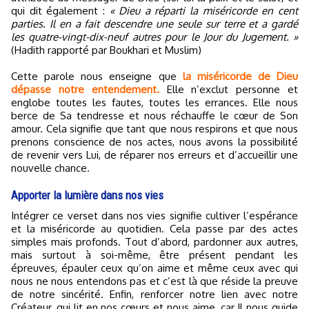
qui dit également :
« Dieu a réparti la miséricorde en cent
parties. Il en a fait descendre une seule sur terre et a gardé
les quatre-vingt-dix-neuf autres pour le Jour du Jugement. »
(Hadith rapporté par Boukhari et Muslim)
Cette parole nous enseigne que
la miséricorde de Dieu
dépasse notre entendement.
Elle n’exclut personne et
englobe toutes les fautes, toutes les errances. Elle nous
berce de Sa tendresse et nous réchauffe le cœur de Son
amour. Cela signifie que tant que nous respirons et que nous
prenons conscience de nos actes, nous avons la possibilité
de revenir vers Lui, de réparer nos erreurs et d’accueillir une
nouvelle chance.
Apporter la lumière dans nos vies
Intégrer ce verset dans nos vies signifie cultiver l’espérance
et la miséricorde au quotidien. Cela passe par des actes
simples mais profonds. Tout d’abord, pardonner aux autres,
mais surtout à soi-même, être présent pendant les
épreuves, épauler ceux qu’on aime et même ceux avec qui
nous ne nous entendons pas et c’est là que réside la preuve
de notre sincérité. Enfin, renforcer notre lien avec notre
Créateur, qui lit en nos cœurs et nous aime, car Il nous guide