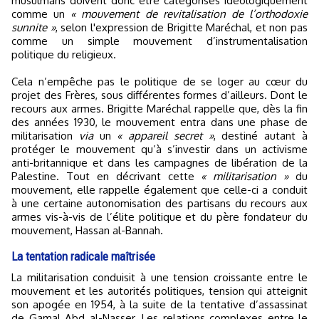
musulmans doivent donc être catégorisés idéologiquement
comme un
« mouvement de revitalisation de l’orthodoxie
sunnite »
, selon l'expression de Brigitte Maréchal, et non pas
comme un simple mouvement d’instrumentalisation
politique du religieux.
Cela n’empêche pas le politique de se loger au cœur du
projet des Frères, sous différentes formes d’ailleurs. Dont le
recours aux armes. Brigitte Maréchal rappelle que, dès la fin
des années 1930, le mouvement entra dans une phase de
militarisation
via
un
« appareil secret »
, destiné autant à
protéger le mouvement qu’à s’investir dans un activisme
anti-britannique et dans les campagnes de libération de la
Palestine. Tout en décrivant cette
« militarisation »
du
mouvement, elle rappelle également que celle-ci a conduit
à une certaine autonomisation des partisans du recours aux
armes vis-à-vis de l’élite politique et du père fondateur du
mouvement, Hassan al-Bannah.
La tentation radicale maîtrisée
La militarisation conduisit à une tension croissante entre le
mouvement et les autorités politiques, tension qui atteignit
son apogée en 1954, à la suite de la tentative d’assassinat
de Gamal Abd al-Nasser. Les relations complexes entre le