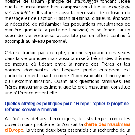
holisme de l’islam (principe de
shumuliyya
) fondant l’idée
que la foi musulmane bien comprise constitue un
« mode de
vie complet »
. Il valorise aussi la nécessité de diffusion du
message et de l’action (Hassan al-Banna, d’ailleurs, énonçait
la nécessité de réislamiser les populations musulmanes de
manière graduelle à partir de l’individu) et se fonde sur un
souci de vie vertueuse accessible par un effort continu à
accomplir au niveau personnel.
Cela se traduit, par exemple, par une séparation des sexes
dans la vie pratique, mais aussi la mise à l’écart des thèmes
de mœurs, où l’écart entre la norme des Frères et les
normes dominantes de l’espace public européen est
particulièrement criant comme l’homosexualité, l’incroyance
ou l’excommunication. Quant aux questions familiales, les
Frères musulmans estiment que le droit musulman constitue
une référence essentielle.
Quelles stratégies politiques pour l’Europe : replier le projet de
réforme sociale à l’individu
À côté des débats théologiques, les stratégies concrètes
posent moins problème. Si l’on suit la
charte des musulmans
d’Europe
, ils visent deux buts essentiels : la recherche de la