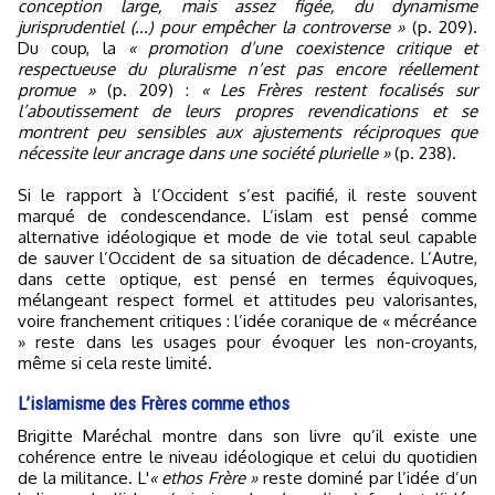
conception large, mais assez figée, du dynamisme
jurisprudentiel (...) pour empêcher la controverse »
(p. 209).
Du coup, la
« promotion d’une coexistence critique et
respectueuse du pluralisme n’est pas encore réellement
promue »
(p. 209) :
« Les Frères restent focalisés sur
l’aboutissement de leurs propres revendications et se
montrent peu sensibles aux ajustements réciproques que
nécessite leur ancrage dans une société plurielle »
(p. 238).
Si le rapport à l’Occident s’est pacifié, il reste souvent
marqué de condescendance. L’islam est pensé comme
alternative idéologique et mode de vie total seul capable
de sauver l’Occident de sa situation de décadence. L’Autre,
dans cette optique, est pensé en termes équivoques,
mélangeant respect formel et attitudes peu valorisantes,
voire franchement critiques : l’idée coranique de « mécréance
» reste dans les usages pour évoquer les non-croyants,
même si cela reste limité.
L’islamisme des Frères comme ethos
Brigitte Maréchal montre dans son livre qu’il existe une
cohérence entre le niveau idéologique et celui du quotidien
de la militance. L'
« ethos Frère »
reste dominé par l’idée d’un