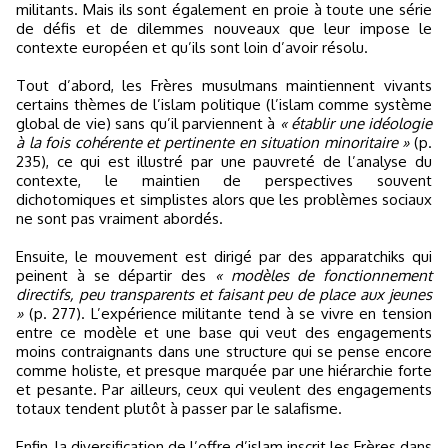
militants. Mais ils sont également en proie à toute une série
de défis et de dilemmes nouveaux que leur impose le
contexte européen et qu’ils sont loin d’avoir résolu.
Tout d’abord, les Frères musulmans maintiennent vivants
certains thèmes de l’islam politique (l’islam comme système
global de vie) sans qu’il parviennent à
« établir une idéologie
à la fois cohérente et pertinente en situation minoritaire »
(p.
235), ce qui est illustré par une pauvreté de l’analyse du
contexte, le maintien de perspectives souvent
dichotomiques et simplistes alors que les problèmes sociaux
ne sont pas vraiment abordés.
Ensuite, le mouvement est dirigé par des apparatchiks qui
peinent à se départir des
« modèles de fonctionnement
directifs, peu transparents et faisant peu de place aux jeunes
»
(p. 277). L’expérience militante tend à se vivre en tension
entre ce modèle et une base qui veut des engagements
moins contraignants dans une structure qui se pense encore
comme holiste, et presque marquée par une hiérarchie forte
et pesante. Par ailleurs, ceux qui veulent des engagements
totaux tendent plutôt à passer par le salafisme.
Enfin, la diversification de l’offre d’islam inscrit les Frères dans