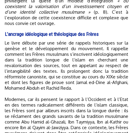
privilégient la quête d’un modèle d’intégration
« où
coexistent la valorisation d’un investissement citoyen et
d’une identité collective musulmane »
(p. 8). C’est à
l’exploration de cette coexistence difficile et complexe que
nous convie cet ouvrage.
L’ancrage idéologique et théologique des Frères
Le livre débute par une série de rappels historiques sur la
genèse et le développement du mouvement. Il rappelle
comment les Frères musulmans s’inscrivent idéologiquement
dans la tradition longue de l’islam en cherchant une
revalorisation des sources, tout en appelant au respect de
l’intangibilité des textes. Ils prolongent donc la tradition
réformiste canoniste, qui se constitue au cours du XIXe siècle
et dont les figures de proue sont Jamal ed-Dine al-Afghani,
Mohamed Abduh et Rachid Reda.
Modernes, car ils pensent le rapport à l’Occident et à l’Etat
en des termes radicalement différents de l’islam classique,
les Frères sont par ailleurs inscrits dans la longue durée : ils
se réclament des grands savants de la tradition musulmane
comme Abu Hamid al-Ghazali, Ibn Taymiyya, Ibn al-Kathir ou
encore Ibn al Qayim al-Jawziyya. Dans ce contexte, les Frères