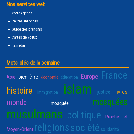
Nos services web
Votre agenda
Petites annonces
Guide des prénoms
Cartes de voeux
Ramadan
Mots-clés de la semaine
France
Europe
bien-être
Asie
économie
éducation
islam
histoire
livres
justice
immigration
mosquées
monde
mosquée
musulmans
politique
Proche et
religions
société
Moyen-Orient
solidarité