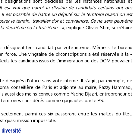
les désignations sont décidées par les instances nationales et
Il est vrai que parmi la dizaine de candidats certains ont des
Il est possible de battre un député sur le territoire quand on est
ourer le terrain, travailler dur et convaincre. Ce ne sera peut-être
e la deuxième ou la troisième… »
, explique Olivier Stirn, secrétaire
 qui désignent leur candidat par vote interne. Même si le bureau
n force. Une vingtaine de circonscriptions a été réservée à la «
. Seuls les candidats issus de l’immigration ou des DOM pouvaient
été désignés d’office sans vote interne. Il s’agit, par exemple, de
ma, conseillère de Paris et adjointe au maire, Razzy Hammadi,
mais aussi des moins connus comme Yacine Djaziri, entrepreneur et
 territoires considérés comme gagnables par le PS.
seulement parmi ces six passeront entre les mailles du filet.
st quasi mission impossible.
 diversité