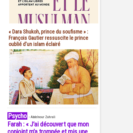
« Dara Shukoh, prince du soufisme » :
François Gautier ressuscite le prince
oublié d'un islam éclairé
Psycho
-
Abdelnour Zahrali
Farah : « J’ai découvert que mon
conjoint m’a trompée et mis une