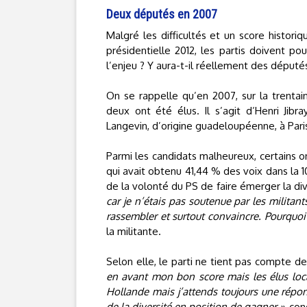
Deux députés en 2007
Malgré les difficultés et un score histori
présidentielle 2012, les partis doivent pou
l’enjeu ? Y aura-t-il réellement des députés 
On se rappelle qu’en 2007, sur la trentain
deux ont été élus. Il s’agit d’Henri Jibra
Langevin, d’origine guadeloupéenne, à Pari
Parmi les candidats malheureux, certains 
qui avait obtenu 41,44 % des voix dans la 
de la volonté du PS de faire émerger la di
car je n’étais pas soutenue par les militan
rassembler et surtout convaincre. Pourquoi l
la militante.
Selon elle, le parti ne tient pas compte de
en avant mon bon score mais les élus locaux
Hollande mais j’attends toujours une répon
de la diversité en position de gagner »
, con