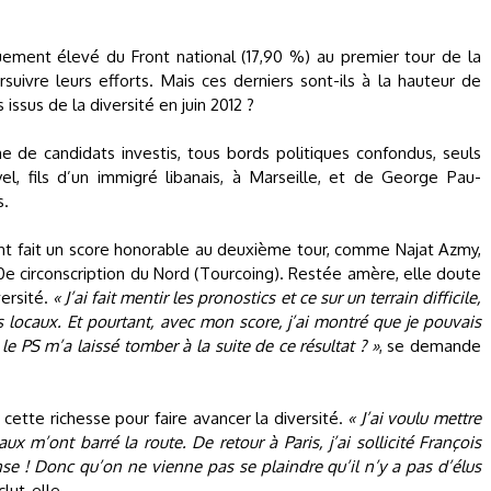
quement élevé du Front national (17,90 %) au premier tour de la
rsuivre leurs efforts. Mais ces derniers sont-ils à la hauteur de
issus de la diversité en juin 2012 ?
e de candidats investis, tous bords politiques confondus, seuls
yel, fils d’un immigré libanais, à Marseille, et de George Pau-
s.
ont fait un score honorable au deuxième tour, comme Najat Azmy,
10e circonscription du Nord (Tourcoing). Restée amère, elle doute
versité.
« J’ai fait mentir les pronostics et ce sur un terrain difficile,
ts locaux. Et pourtant, avec mon score, j’ai montré que je pouvais
e PS m’a laissé tomber à la suite de ce résultat ? »
, se demande
 cette richesse pour faire avancer la diversité.
« J’ai voulu mettre
 m’ont barré la route. De retour à Paris, j’ai sollicité François
se ! Donc qu’on ne vienne pas se plaindre qu’il n’y a pas d’élus
clut-elle.