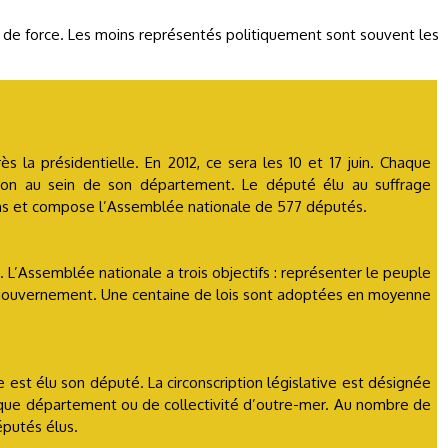
rt de force. Les moins représentés politiquement sont souvent les
 la présidentielle. En 2012, ce sera les 10 et 17 juin. Chaque
ption au sein de son département. Le député élu au suffrage
ans et compose l’Assemblée nationale de 577 députés.
 L’Assemblée nationale a trois objectifs : représenter le peuple
 du gouvernement. Une centaine de lois sont adoptées en moyenne
le est élu son député. La circonscription législative est désignée
haque département ou de collectivité d’outre-mer. Au nombre de
putés élus.