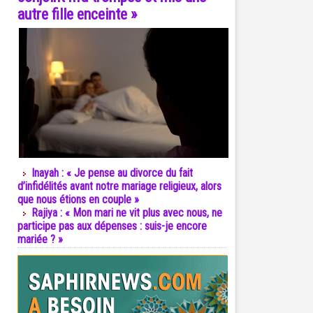
autre fille enceinte »
Inayah : « Je pense au divorce du fait
d’infidélités avant notre mariage religieux, alors
que nous étions en couple »
Rajiya : « Mon mari ne vit plus avec nous, ne
participe pas aux dépenses : suis-je encore
mariée ? »