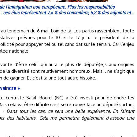
s de l’immigration non européenne. Plus les responsabilités
 : ces élus représentent 7,5 % des conseillers, 5,2 % des adjoints et…
s au lendemain du 6 mai. Loin de là. Les partis rassemblent toute
latives prévues pour le 10 et le 17 juin. Le président de la
icité pour appuyer tel ou tel candidat sur le terrain. Car l’enjeu
blée nationale.
vante d’être celui qui aura le plus de député(e)s aux origines
s de la diversité sont relativement nombreux. Mais il ne s’agit que
n de gagner. Et c’est là une tout autre histoire.
nvaincre »
 le centriste Salah Bourdi (NC) a été investi pour défendre les
s cela va être difficile car il se retrouve face au député sortant
.
« Dans tous les cas, ce sera une belle expérience. En faisant
ct des habitants. Cela me permettra également d’asseoir une