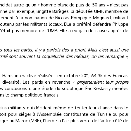
 candidat autre qu’un « homme blanc de plus de 50 ans » n’est pas
ronne par exemple, Brigitte Barèges, la députée UMP, membre de
chement à la nomination de Nicolas Pompigne-Mognard, militant
outenu par les militants locaux. Elle a préféré défendre Philippe
’était pas membre de l’UMP. Elle a eu gain de cause auprès de
 tous les partis, il y a parfois des a priori. Mais c’est aussi une
ersité sont souvent la coqueluche des médias, on les remarque »
,
t Harris interactive réalisées en octobre 2011, 64 % des Français
a diversité. Les partis en revanche
« projetteraient leur propre
les conclusions d’une étude du sociologue Éric Keslassy menées
ans le champ politique français.
ains militants qui décident même de tenter leur chance dans le
soit pour siéger à l’Assemblée constituante de Tunisie ou pour
nger au Maroc (MRE), l’herbe a l’air plus verte de l’autre côté de