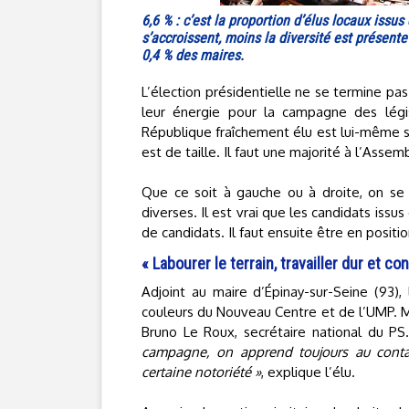
6,6 % : c’est la proportion d’élus locaux issu
s’accroissent, moins la diversité est présente
0,4 % des maires.
L’élection présidentielle ne se termine pa
leur énergie pour la campagne des légis
République fraîchement élu est lui-même soll
est de taille. Il faut une majorité à l’Assem
Que ce soit à gauche ou à droite, on se 
diverses. Il est vrai que les candidats issu
de candidats. Il faut ensuite être en positio
« Labourer le terrain, travailler dur et co
Adjoint au maire d’Épinay-sur-Seine (93),
couleurs du Nouveau Centre et de l’UMP. Mai
Bruno Le Roux, secrétaire national du PS
campagne, on apprend toujours au conta
certaine notoriété »
, explique l’élu.