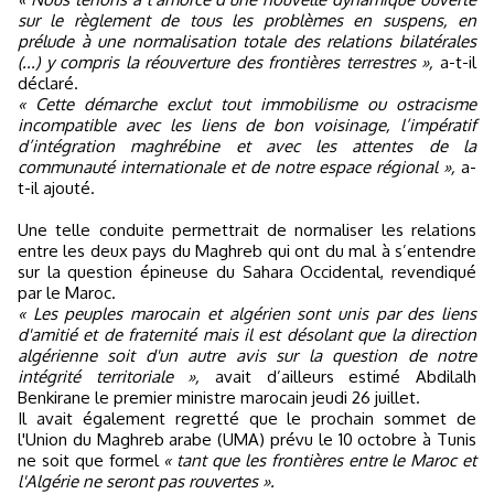
sur le règlement de tous les problèmes en suspens, en
prélude à une normalisation totale des relations bilatérales
(...) y compris la réouverture des frontières terrestres »,
a-t-il
déclaré.
« Cette démarche exclut tout immobilisme ou ostracisme
incompatible avec les liens de bon voisinage, l’impératif
d’intégration maghrébine et avec les attentes de la
communauté internationale et de notre espace régional »,
a-
t-il ajouté.
Une telle conduite permettrait de normaliser les relations
entre les deux pays du Maghreb qui ont du mal à s’entendre
sur la question épineuse du Sahara Occidental, revendiqué
par le Maroc.
« Les peuples marocain et algérien sont unis par des liens
d'amitié et de fraternité mais il est désolant que la direction
algérienne soit d'un autre avis sur la question de notre
intégrité territoriale »,
avait d’ailleurs estimé Abdilalh
Benkirane le premier ministre marocain jeudi 26 juillet.
Il avait également regretté que le prochain sommet de
l'Union du Maghreb arabe (UMA) prévu le 10 octobre à Tunis
ne soit que formel
« tant que les frontières entre le Maroc et
l'Algérie ne seront pas rouvertes ».