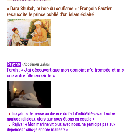
« Dara Shukoh, prince du soufisme » : François Gautier
ressuscite le prince oublié d'un islam éclairé
Psycho
-
Abdelnour Zahrali
Farah : « J’ai découvert que mon conjoint m’a trompée et mis
une autre fille enceinte »
Inayah : « Je pense au divorce du fait d’infidélités avant notre
mariage religieux, alors que nous étions en couple »
Rajiya : « Mon mari ne vit plus avec nous, ne participe pas aux
dépenses : suis-je encore mariée ? »